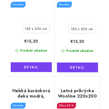
rebrovaná
Novinka
Novinka
150 x 200 cm
150 x 200 cm
€15,20
€15,20
Produkt skladom
Produkt skladom
DETAIL
DETAIL
Hebká baránková
Letná prikrývka
deka modrá,
Wooline 220x200
rebrovaná
cm s výplňou z
Novinka
ťavej srsti
23 %