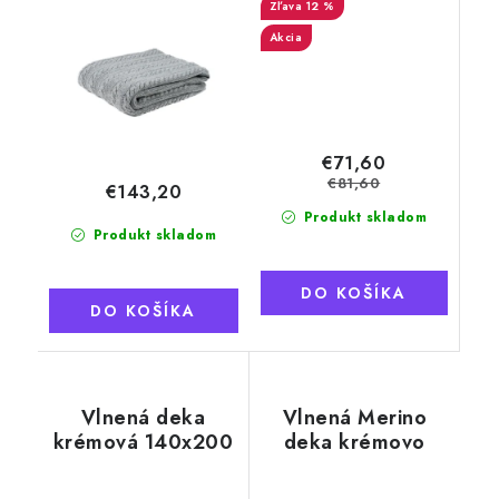
100% Austrálske
barančeka
12 %
Merino
Akcia
€71,60
€81,60
€143,20
Produkt skladom
Produkt skladom
DO KOŠÍKA
DO KOŠÍKA
Vlnená deka
Vlnená Merino
krémová 140x200
deka krémovo
cm, kašmír
béžová 220x200
cm, austrálske