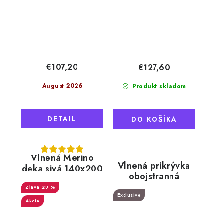
merino
€107,20
€127,60
August 2026
Produkt skladom
DETAIL
DO KOŠÍKA
Vlnená Merino
Vlnená prikrývka
deka sivá 140x200
obojstranná
cm, austrálske
Lumaka, 140x200
20 %
merino
Exclusive
cm
Akcia