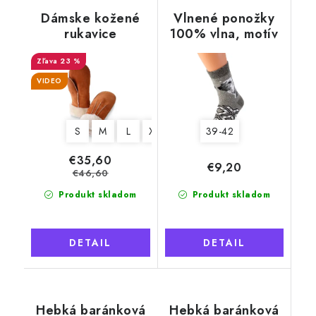
Dámske kožené
Vlnené ponožky
rukavice
100% vlna, motív
"Exclusive",
ľadový medveď
svetlohnedé s
23 %
kožušinou
VIDEO
S
M
L
XL
39-42
€35,60
€9,20
€46,60
Produkt skladom
Produkt skladom
DETAIL
DETAIL
Hebká baránková
Hebká baránková