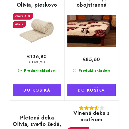
Olivia, pieskovo
obojstranná
hnedá, 100%
135x200 cm, motív
Austrálske Merino
4 %
červená ruža
Akcia
€136,80
€85,60
€143,20
Produkt skladom
Produkt skladom
DO KOŠÍKA
DO KOŠÍKA
Vlnená deka s
Pletená deka
motívom
Olivia, svetlo šedá,
kučeravého