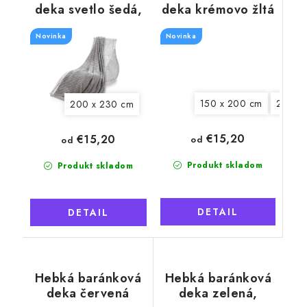
deka svetlo šedá,
deka krémovo žltá
rebrovaná
Novinka
Novinka
150 x 200 cm
200 x
200 x 230 cm
€15,20
€15,20
od
od
Produkt skladom
Produkt skladom
DETAIL
DETAIL
Hebká baránková
Hebká baránková
deka červená
deka zelená,