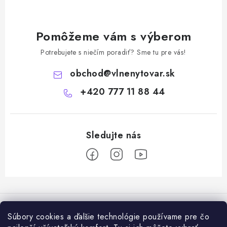
Pomôžeme vám s výberom
Potrebujete s niečím poradiť? Sme tu pre vás!
obchod
@
vlnenytovar.sk
+420 777 11 88 44
Z
á
Rady a tipy
p
Súbory cookies a ďalšie technológie používame pre čo
ä
Ako správne používat mulčovaciu biotextiliu z ovčej vlny v praxi