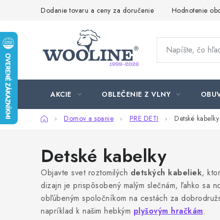
Prejsť
Dodanie tovaru a ceny za doručenie
Hodnotenie ob
na
obsah
AKCIE
OBLEČENIE Z VLNY
OBU
Domov
Domov a spanie
PRE DETI
Detské kabelky
Detské kabelky
Objavte svet roztomilých
detských kabeliek
, kt
dizajn je prispôsobený malým slečnám, ľahko sa nos
obľúbeným spoločníkom na cestách za dobrodružs
napríklad k našim hebkým
plyšovým hračkám
.