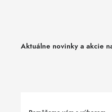
p
i
s
u
Aktuálne novinky a akcie na