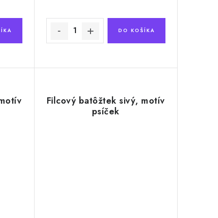
ÍKA
DO KOŠÍKA
 motív
Filcový batôžtek sivý, motív
psíček