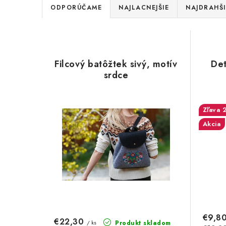
R
ODPORÚČAME
NAJLACNEJŠIE
NAJDRAHŠI
a
V
d
ý
e
Filcový batôžtek sivý, motív
Det
p
srdce
n
i
i
s
e
Akcia
p
p
r
r
o
o
d
d
u
u
€9,8
€22,30
Produkt skladom
/ ks