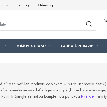
chodu
Kontakty
Odmeny pre našich zákazníkov
Moja ob
V
DOMOV A SPANIE
SAUNA A ZDRAVIE
oré sú viac než len módnym doplnkom – sú to úschovne detskýc
í a pomáha im vyjadriť ich jedinečný štýl. Zaobstarajte svojej 
tvom. Inšpirujte sa našou kompletnou ponukou
Pre deti
a náj