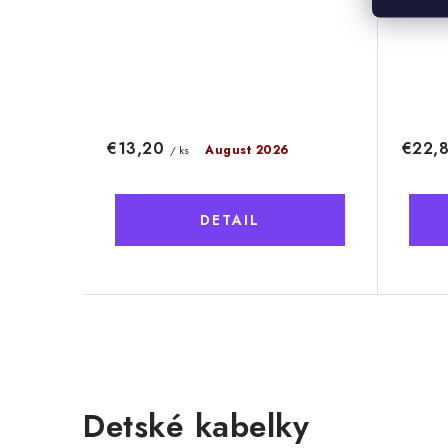
€13,20
€22,
August 2026
/ ks
DETAIL
O
v
Detské kabelky
l