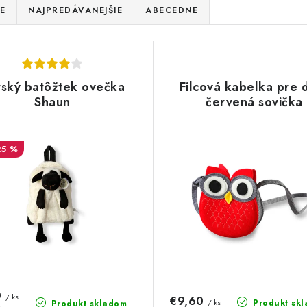
E
NAJPREDÁVANEJŠIE
ABECEDNE
ský batôžtek ovečka
Filcová kabelka pre d
Shaun
červená sovička
25 %
0
/ ks
€9,60
Produkt sk
/ ks
Produkt skladom