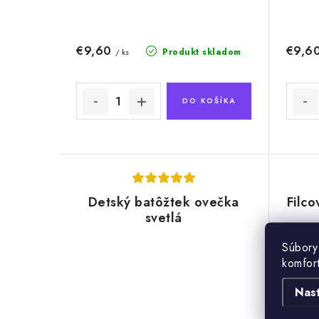
€9,60
€9,6
Produkt skladom
/ ks
DO KOŠÍKA
Detský batôžtek ovečka
Filco
svetlá
Súbory
komfor
Nas