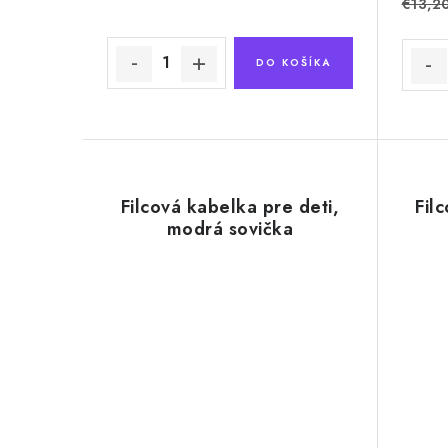
k
€13,2
k
t
t
DO KOŠÍKA
o
o
v
v
Filcová kabelka pre deti,
Fil
modrá sovička