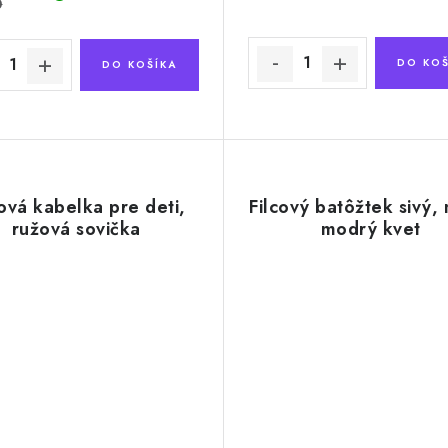
0
DO KOŠ
DO KOŠÍKA
cová kabelka pre deti,
Filcový batôžtek sivý,
ružová sovička
modrý kvet