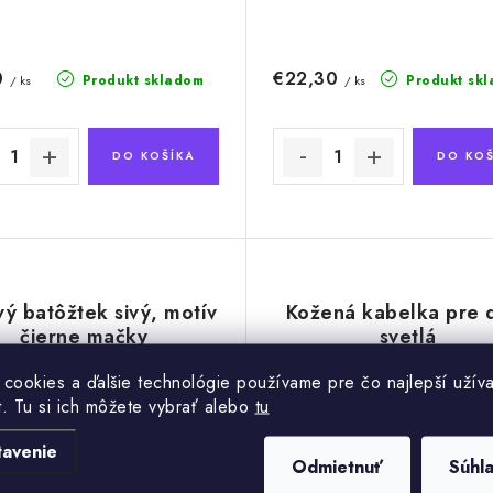
0
€22,30
Produkt skladom
Produkt sk
/ ks
/ ks
DO KOŠÍKA
DO KOŠ
vý batôžtek sivý, motív
Kožená kabelka pre d
čierne mačky
svetlá
 cookies a ďalšie technológie používame pre čo najlepší užíva
t. Tu si ich môžete vybrať alebo
tu
tavenie
Odmietnuť
Súhl