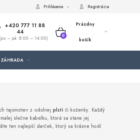
jednávka
Prihlásenie
Registrácia
Prázdny
+420 777 11 88
44
NÁKUPNÝ
(po – pá: 8:00 – 14:00)
košík
KOŠÍK
ZÁHRADA
h tajomstiev z odolnej
plsti
či koženky. Každý
malej slečne kabelku, ktorá sa stane jej
dite ten najlepší darček, ktorý sa krásne hodí