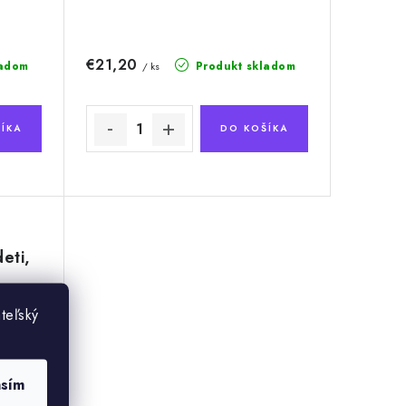
€21,20
ladom
Produkt skladom
/ ks
ÍKA
DO KOŠÍKA
eti,
teľský
asím