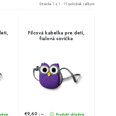
Stránka
1
z
1
-
11
položiek celkom
eti,
Filcová kabelka pre deti,
fialová sovička
€9,60
ladom
Produkt skladom
/ ks