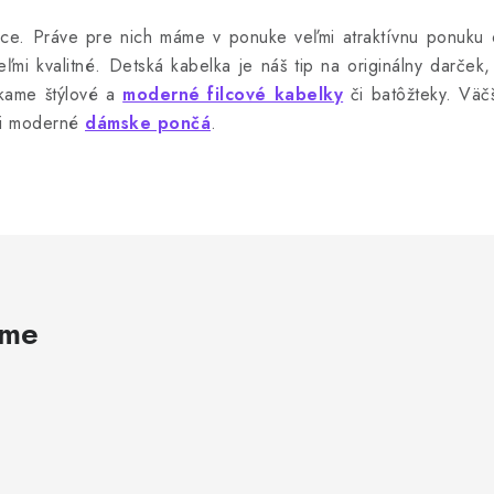
e. Práve pre nich máme v ponuke veľmi atraktívnu ponuku or
eľmi kvalitné. Detská kabelka je náš tip na originálny darček
kame štýlové a
moderné filcové kabelky
či batôžteky. Väč
ni moderné
dámske pončá
.
ame