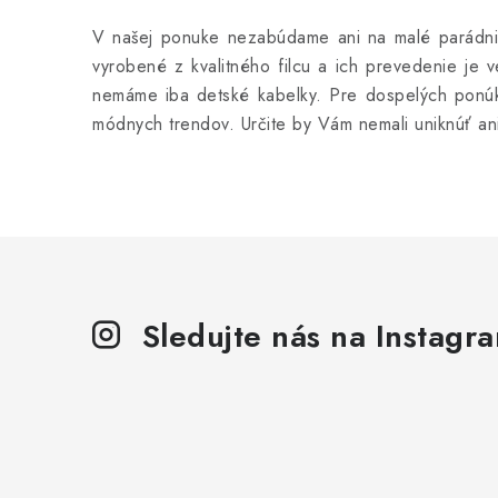
á
V našej ponuke nezabúdame ani na malé parádnic
d
vyrobené z kvalitného filcu a ich prevedenie je v
a
nemáme iba detské kabelky. Pre dospelých ponú
módnych trendov. Určite by Vám nemali uniknúť a
c
i
e
p
r
v
Sledujte nás na Instagr
k
y
v
ý