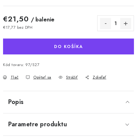
€21,50
/ balenie
€17,77 bez DPH
Jednotková cena:
DO KOŠÍKA
Kód tovaru:
97/S27
Tlač
Opýtať sa
Strážiť
Zdieľať
Popis
Parametre produktu