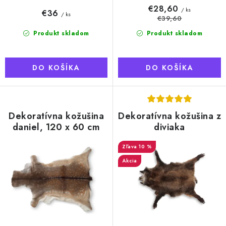
o
€28,60
/ ks
€36
/ ks
v
€39,60
Produkt skladom
Produkt skladom
DO KOŠÍKA
DO KOŠÍKA
Dekoratívna kožušina
Dekoratívna kožušina z
daniel, 120 x 60 cm
diviaka
10 %
Akcia