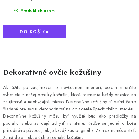
Produkt skladom
DO KOŠÍKA
O
v
Dekorativné ovčie kožušiny
l
á
Ak túžite po zaujímavom a nevšednom interiéri, potom si určite
d
vyberiete z našej ponuky kožušín, ktoré premenia každý priestor na
a
zaujímavé a neobyčajné miesto.
Dekoratívne kožušiny sú veľmi často
c
žiadané pre svoju vierohodnosť na doladenie špecifického interiéru.
Dekoratívne kožušiny môžu byť využité buď ako predložky na
i
podlahu alebo sa dajú uchytiť na stenu.
Keďže sa jedná o koža
e
prírodného pôvodu, tak je každý kus originál a Vám sa nemôže stať,
p
že nájdete niekde úplne rovnakú kožušinu.