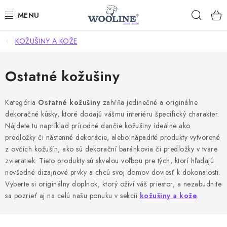
Prejsť
Hľad
na
obsah
KOŽUŠINY A KOŽE
AKCIE
OBLEČENIE Z VLNY
Ostatné kožušiny
OBUV
Kategória
Ostatné kožušiny
zahŕňa jedinečné a originálne
dekoračné kúsky, ktoré dodajú vášmu interiéru špecifický charakter.
DOMOV A SPANIE
Nájdete tu napríklad prírodné dančie kožušiny ideálne ako
predložky či nástenné dekorácie, alebo nápadité produkty vytvorené
SAUNA A ZDRAVIE
z ovčích kožušín, ako sú dekorační baránkovia či predložky v tvare
zvieratiek. Tieto produkty sú skvelou voľbou pre tých, ktorí hľadajú
nevšedné dizajnové prvky a chcú svoj domov doviesť k dokonalosti.
ZÁHRADA
Vyberte si originálny doplnok, ktorý oživí váš priestor, a nezabudnite
sa pozrieť aj na celú našu ponuku v sekcii
kožušiny a kože
.
Dodanie tovaru a ceny za doručenie
Hodnotenie obchodu
Kontakty
Odmeny pre našich zákazníkov
Moja objednávka