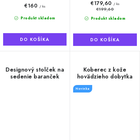
€179,60
/ ks
€160
/ ks
€199,60
Produkt skladom
Produkt skladom
DO KOŠÍKA
DO KOŠÍKA
Designový stolček na
Koberec z kože
sedenie baranček
hovädzieho dobytka
Karel
144 x 84 cm, triangel
Novinka