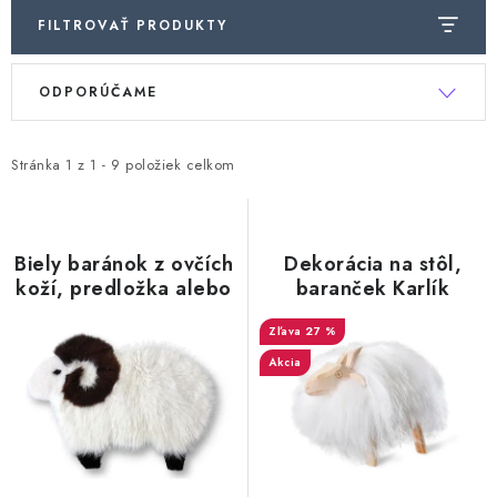
FILTROVAŤ PRODUKTY
V
R
ODPORÚČAME
ý
a
p
d
i
e
Stránka
1
z
1
-
9
položiek celkom
s
n
p
i
r
e
Biely baránok z ovčích
Dekorácia na stôl,
koží, predložka alebo
baranček Karlík
o
p
vankúš
d
r
27 %
u
o
Akcia
k
d
t
u
o
k
v
t