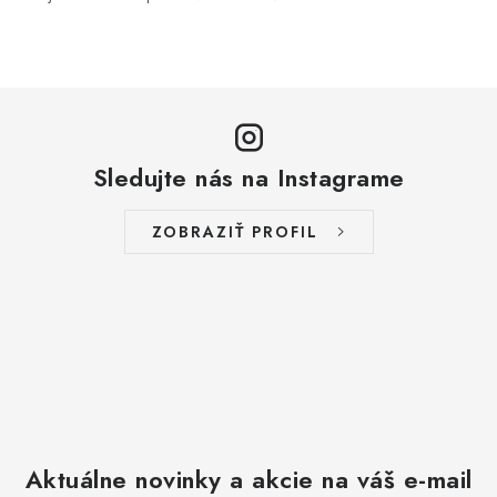
r
v
k
y
v
ý
Sledujte nás na Instagrame
p
i
ZOBRAZIŤ PROFIL
s
u
Aktuálne novinky a akcie na váš e-mail