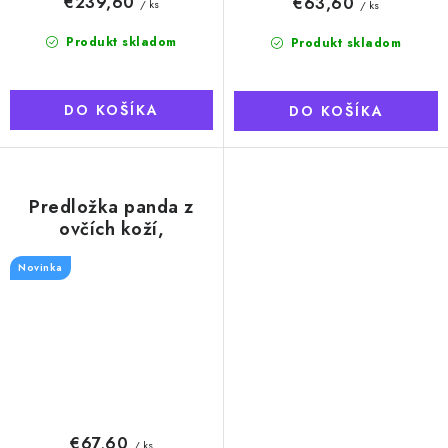
€239,60
€63,60
/ ks
/ ks
Produkt skladom
Produkt skladom
DO KOŠÍKA
DO KOŠÍKA
Predložka panda z
ovčích koží,
biela/svetlo hnedá
Novinka
€67,60
/ ks