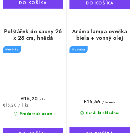
DO KOŠÍKA
DO KOŠÍKA
Polštářek do sauny 26
Aróma lampa ovečka
x 28 cm, hnědá
biela + vonný olej
Eukalyptus, 10 ml
Novinka
Novinka
€15,20
/ ks
€15,56
/ balenie
Jednotková
€15,20 / 1 ks
cena:
Produkt skladom
Produkt skladom