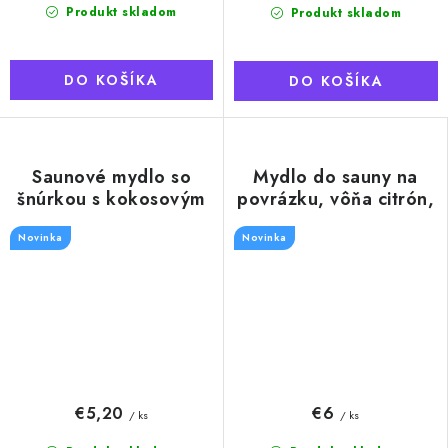
Produkt skladom
Produkt skladom
DO KOŠÍKA
DO KOŠÍKA
Saunové mydlo so
Mydlo do sauny na
šnúrkou s kokosovým
povrázku, vôňa citrón,
mliekom, 180g
180g
Novinka
Novinka
€5,20
€6
/ ks
/ ks