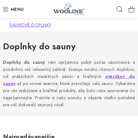
Prejsť
Hľad
na
obsah
SAUNOVÉ DOPLNKY
AKCIE
OBLEČENIE Z VLNY
Doplnky do sauny
OBUV
Doplnky do sauny
vám spríjemnia pobyt počas saunovania a
pozdvihnú váš relaxačný zážitok. Existuje mnoho rôznych doplnkov,
DOMOV A SPANIE
od praktických masážnych pásov a kvalitných
uterákov do
sauny
až po vonné esencie, ktoré prevoňajú celú saunu. Vyberáme
SAUNA A ZDRAVIE
pre vás vyskúšané a kvalitné produkty, aby bolo vaše saunovanie čo
najpríjemnejšie. Prezrite si našu ponuku a objavte všetko potrebné
pre váš dokonalý saunový rituál.
ZÁHRADA
Dodanie tovaru a ceny za doručenie
Hodnotenie obchodu
Kontakty
Odmeny pre našich zákazníkov
Moja objednávka
Najpredávanejšie