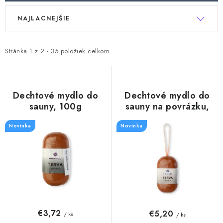
V
R
NAJLACNEJŠIE
ý
a
p
d
i
e
Stránka
1
z
2
-
35
položiek celkom
s
n
p
i
r
e
Dechtové mydlo do
Dechtové mydlo do
sauny, 100g
sauny na povrázku,
o
p
180g
d
r
Novinka
Novinka
u
o
k
d
t
u
o
k
v
t
o
€3,72
€5,20
/ ks
/ ks
v