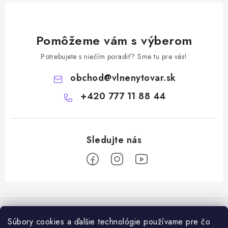
Pomôžeme vám s výberom
Potrebujete s niečím poradiť? Sme tu pre vás!
obchod
@
vlnenytovar.sk
+420 777 11 88 44
Z
á
Rady a tipy
p
Súbory cookies a ďalšie technológie používame pre čo