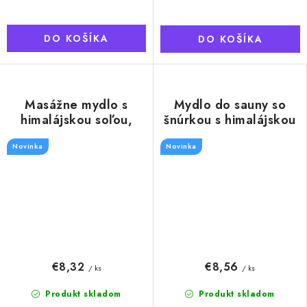
DO KOŠÍKA
DO KOŠÍKA
Masážne mydlo s
Mydlo do sauny so
himalájskou soľou,
šnúrkou s himalájskou
240g
soľou, 180g
Novinka
Novinka
€8,32
€8,56
/ ks
/ ks
Produkt skladom
Produkt skladom