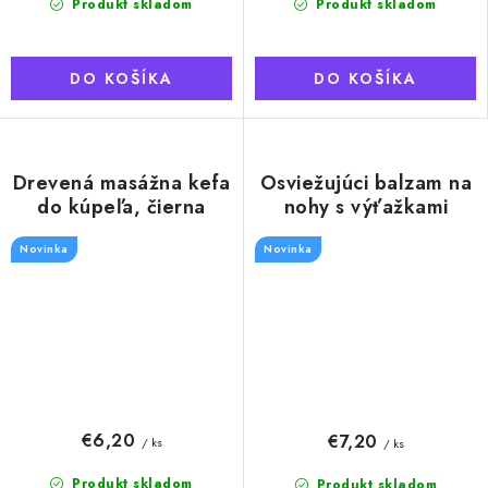
Produkt skladom
Produkt skladom
DO KOŠÍKA
DO KOŠÍKA
Drevená masážna kefa
Osviežujúci balzam na
do kúpeľa, čierna
nohy s výťažkami
Eukalyptu, Mäty a Aloe
Novinka
Novinka
vera, 100 ml
€6,20
€7,20
/ ks
/ ks
Produkt skladom
Produkt skladom