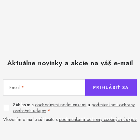
v
ý
p
i
s
u
Aktuálne novinky a akcie na váš e-mail
Email
PRIHLÁSIŤ SA
Súhlasím s
obchodnými podmienkami
a
podmienkami ochrany
osobných údajov
Vložením e-mailu súhlasíte s
podmienkami ochrany osobných údajov