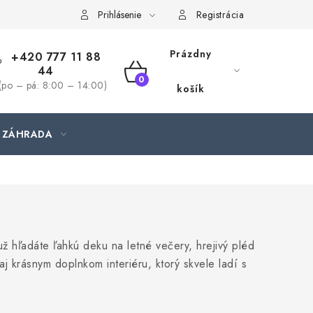
jednávka
Prihlásenie
Registrácia
Prázdny
+420 777 11 88
44
NÁKUPNÝ
(po – pá: 8:00 – 14:00)
košík
KOŠÍK
ZÁHRADA
už hľadáte ľahkú deku na letné večery, hrejivý pléd
aj krásnym doplnkom interiéru, ktorý skvele ladí s