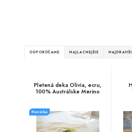
R
ODPORÚČAME
NAJLACNEJŠIE
NAJDRAHŠI
a
d
V
e
Pletená deka Olivia, ecru,
H
ý
100% Austrálske Merino
n
p
i
i
Novinka
e
s
p