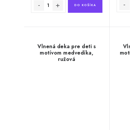
DO KOŠÍKA
Vlnená deka pre deti s
Vl
motívom medvedíka,
mot
ružová