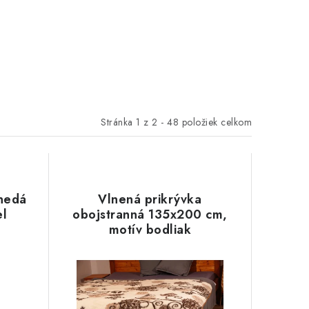
Stránka
1
z
2
-
48
položiek celkom
nedá
Vlnená prikrývka
l
obojstranná 135x200 cm,
motív bodliak