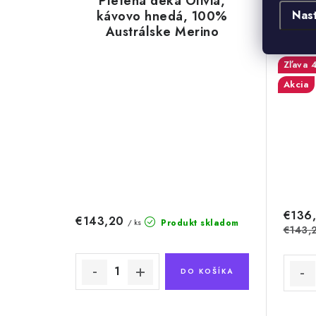
Pletená deka Olivia,
P
Nas
kávovo hnedá, 100%
pi
Austrálske Merino
Akcia
€136
€143,20
Produkt skladom
/ ks
€143,
DO KOŠÍKA