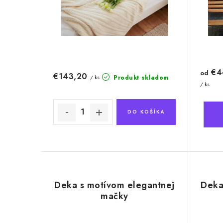
p
r
r
o
o
d
d
u
€4
u
od
€143,20
Produkt skladom
/ ks
k
/ ks
k
t
t
DO KOŠÍKA
o
o
v
v
Deka s motívom elegantnej
Deka 
mačky