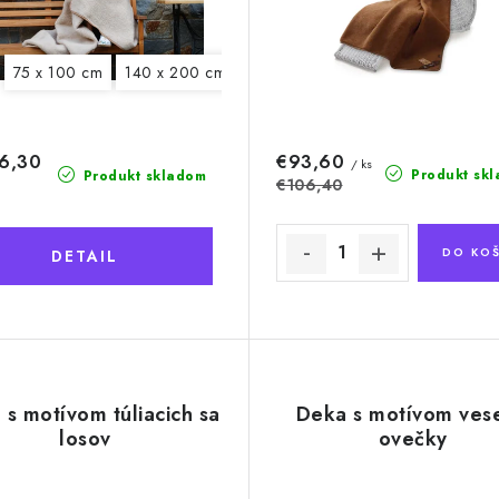
75 x 100 cm
140 x 200 cm
6,30
€93,60
/ ks
Produkt sk
Produkt skladom
€106,40
DO KOŠ
DETAIL
s motívom túliacich sa
Deka s motívom vese
losov
ovečky