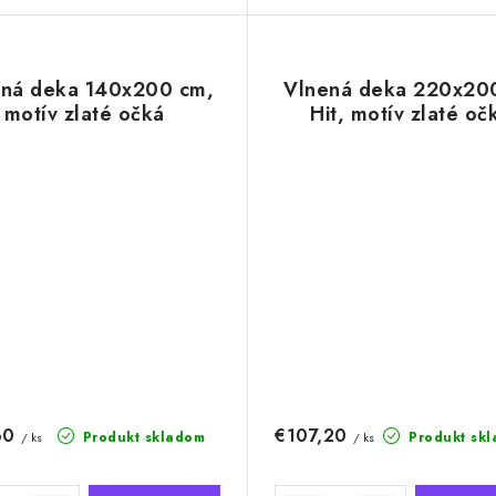
ená deka 140x200 cm,
Vlnená deka 220x20
motív zlaté očká
Hit, motív zlaté oč
60
€107,20
Produkt skladom
Produkt sk
/ ks
/ ks