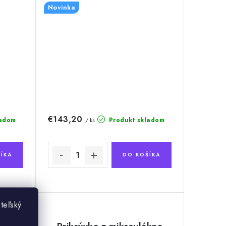
Novinka
€143,20
ladom
Produkt skladom
/ ks
ÍKA
DO KOŠÍKA
teľský