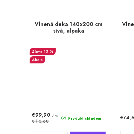
Vlnená deka 140x200 cm
Vln
sivá, alpaka
13 %
Akcia
€99,90
/ ks
€74,
Produkt skladom
€115,60