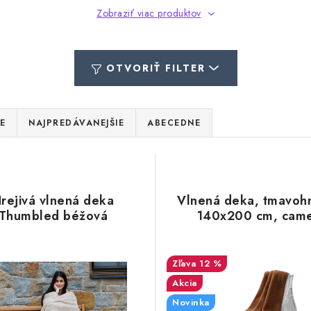
Zobraziť viac produktov
OTVORIŤ FILTER
E
NAJPREDÁVANEJŠIE
ABECEDNE
rejivá vlnená deka
Vlnená deka, tmavoh
Thumbled béžová
140x200 cm, came
12 %
Akcia
Novinka