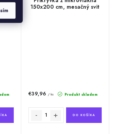
vetlo
Prikrývka z mikrovlákna
ske
150x200 cm, mesačný svit
asím
€39,96
ladom
Produkt skladom
/ ks
ÍKA
DO KOŠÍKA