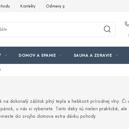
chodu
Kontakty
Odmeny pre našich zákazníkov
Moja ob
V
DOMOV A SPANIE
SAUNA A ZDRAVIE
y
 na dokonalý zážitok plný tepla a hebkosti prírodnej vlny. Či 
ánok, u nás si vyberiete. Tieto deky sú nielen praktické, ale 
a vneste do svojho domova extra dávku pohody.