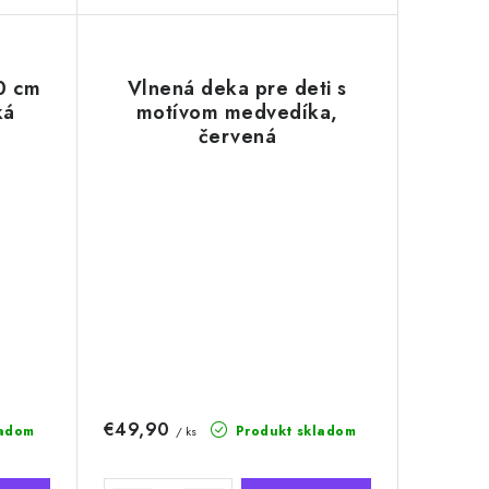
0 cm
Vlnená deka pre deti s
ká
motívom medvedíka,
červená
€49,90
ladom
Produkt skladom
/ ks