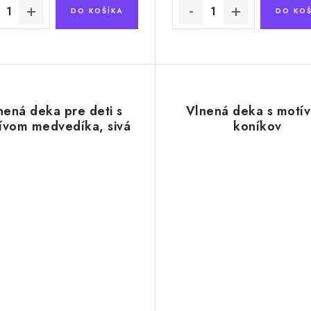
DO KOŠÍKA
DO KOŠ
nená deka pre deti s
Vlnená deka s motí
ívom medvedíka, sivá
koníkov