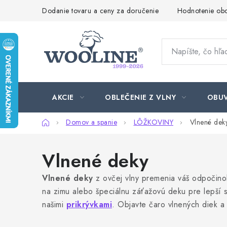
Prejsť
Dodanie tovaru a ceny za doručenie
Hodnotenie ob
na
obsah
AKCIE
OBLEČENIE Z VLNY
OBU
Domov
Domov a spanie
LÔŽKOVINY
Vlnené dek
Vlnené deky
Vlnené deky
z ovčej vlny premenia váš odpočinok
na zimu alebo špeciálnu záťažovú deku pre lepší sp
našimi
prikrývkami
. Objavte čaro vlnených diek 