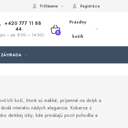
jednávka
Prihlásenie
Registrácia
Prázdny
+420 777 11 88
44
NÁKUPNÝ
(po – pá: 8:00 – 14:00)
košík
KOŠÍK
ZÁHRADA
ovčích koží, ktoré sú mäkké, príjemné na dotyk a
ý dodá interiéru nádych elegancie.
Koberce z
bo detskej izby, kde prinášajú pocit pohodlia a