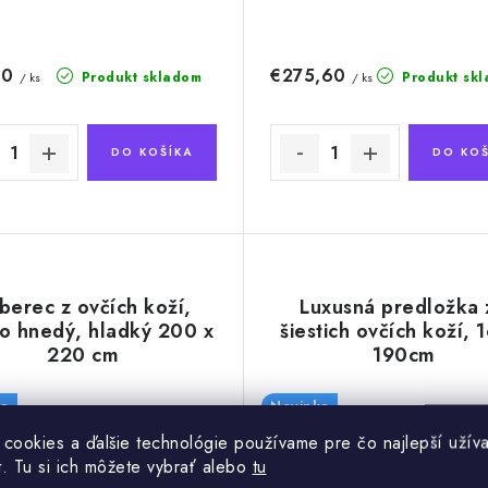
60
€275,60
Produkt skladom
Produkt sk
/ ks
/ ks
DO KOŠÍKA
DO KOŠ
berec z ovčích koží,
Luxusná predložka 
o hnedý, hladký 200 x
šiestich ovčích koží, 
220 cm
190cm
a
Novinka
Exclusive
 cookies a ďalšie technológie používame pre čo najlepší užíva
t. Tu si ich môžete vybrať alebo
tu