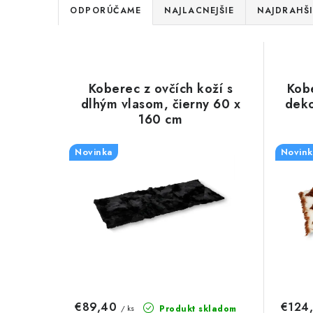
R
ODPORÚČAME
NAJLACNEJŠIE
NAJDRAHŠI
a
V
d
ý
e
Koberec z ovčích koží s
Kobe
p
dlhým vlasom, čierny 60 x
deko
n
160 cm
i
i
s
Novinka
Novink
e
p
p
r
r
o
o
d
d
u
u
€89,40
€124
Produkt skladom
/ ks