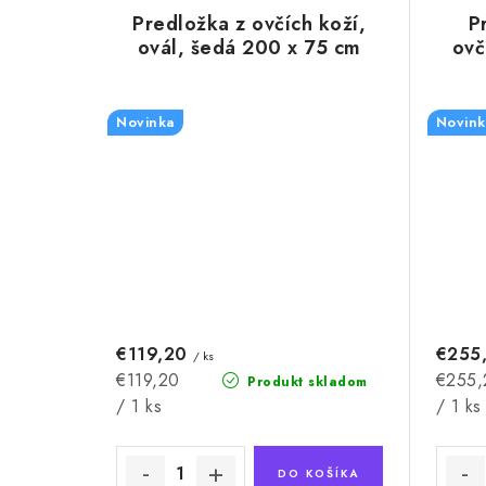
Predložka z ovčích koží,
P
ovál, šedá 200 x 75 cm
ovč
Novinka
Novink
€119,20
€255
/ ks
Jednotková
Jednot
€119,20
€255,
Produkt skladom
cena:
cena:
/ 1 ks
/ 1 ks
DO KOŠÍKA