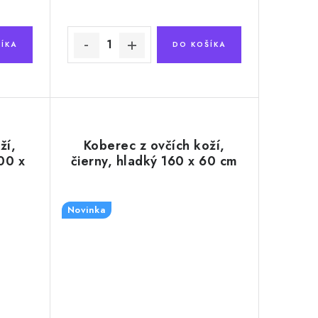
ÍKA
DO KOŠÍKA
ží,
Koberec z ovčích koží,
00 x
čierny, hladký 160 x 60 cm
Novinka