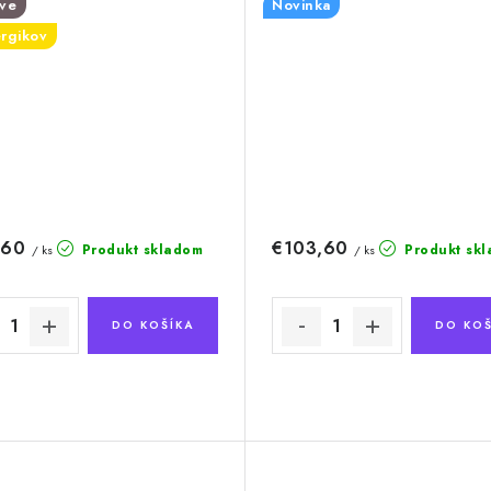
ive
Novinka
ergikov
,60
€103,60
Produkt skladom
Produkt sk
/ ks
/ ks
DO KOŠÍKA
DO KOŠ