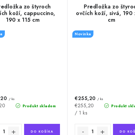
redložka zo štyroch
Predložka zo štyro
ích koží, cappuccino,
ovčích koží, sivá, 190 
190 x 115 cm
cm
a
Novinka
,20
€255,20
/ ks
/ ks
ková
Jednotková
20
€255,20
Produkt skladom
Produkt sk
cena:
/ 1 ks
DO KOŠÍKA
DO KOŠ