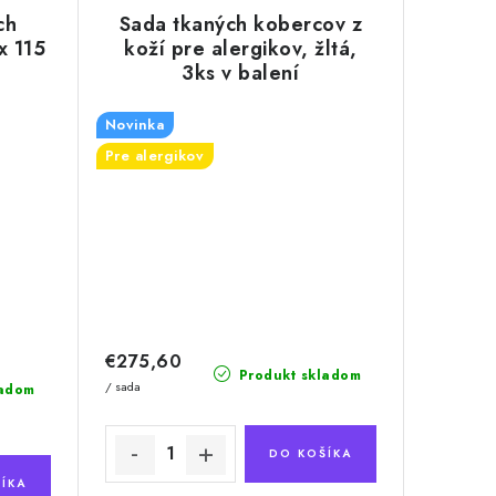
ch
Sada tkaných kobercov z
x 115
koží pre alergikov, žltá,
3ks v balení
Novinka
Pre alergikov
€275,60
Produkt skladom
/ sada
ladom
DO KOŠÍKA
ÍKA