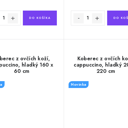
DO KOŠÍKA
DO KOŠ
berec z ovčích koží,
Koberec z ovčích ko
puccino, hladký 160 x
cappuccino, hladký 2
60 cm
220 cm
a
Novinka