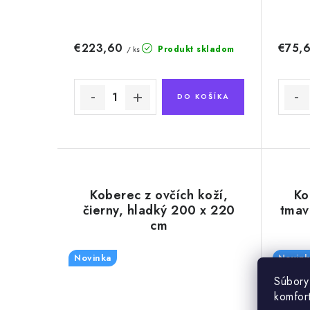
€223,60
€75,
Produkt skladom
/ ks
DO KOŠÍKA
Koberec z ovčích koží,
Ko
čierny, hladký 200 x 220
tmav
cm
Novinka
Novink
Súbory
komfor