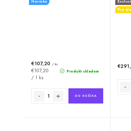
Novinka
Exclus
Pre al
€107,20
/ ks
€291
Jednotková
€107,20
Produkt skladom
cena:
/ 1 ks
DO KOŠÍKA