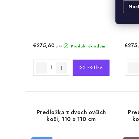
Nas
€275,60
€275
Produkt skladom
/ ks
DO KOŠÍKA
Predložka z dvoch ovčích
Pred
koží, 110 x 110 cm
ko