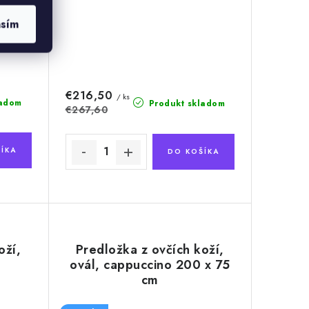
asím
€216,50
/ ks
ladom
Produkt skladom
€267,60
ÍKA
DO KOŠÍKA
oží,
Predložka z ovčích koží,
ovál, cappuccino 200 x 75
cm