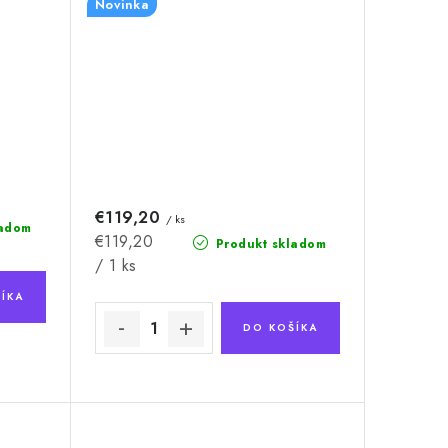
Novinka
€119,20
/ ks
ladom
Jednotková
€119,20
Produkt skladom
cena:
/ 1 ks
ÍKA
DO KOŠÍKA