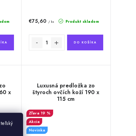
€75,60
ladom
Produkt skladom
/ ks
ÍKA
DO KOŠÍKA
zo
Luxusná predložka zo
160 x
štyroch ovčích koží 190 x
115 cm
19 %
Akcia
teľský
Novinka