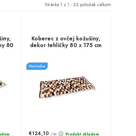
Stránka
1
z
1
-
23
položiek celkom
šiny,
Koberec z ovčej kožušiny,
ny 80
dekor tehličky 80 x 175 cm
Novinka
€124,10
ladom
Produkt skladom
/ ks