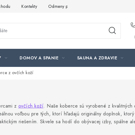
chodu
Kontakty
Odmeny pre našich zákazníkov
Moja ob
V
DOMOV A SPANIE
SAUNA A ZDRAVIE
rce z ovčích koží
ercami z
ovčích koží
.
Naše koberce sú vyrobené z kvalitných 
eálnou voľbou pre tých, ktorí hľadajú originálny doplnok, ktor
aktickým riešením.
Skvele sa hodí do obývacej izby, spálne ale