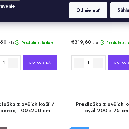
tavenie
Odmietnuť
Súhl
,60
€319,60
Produkt skladom
Produkt sk
/ ks
/ ks
DO KOŠÍKA
DO KOŠ
ložka z ovčích koží /
Predložka z ovčích k
berec, 100x200 cm
ovál 200 x 75 cm