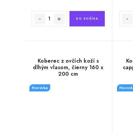
k
k
t
t
DO KOŠÍKA
o
o
v
v
Koberec z ovčích koží s
Ko
dlhým vlasom, čierny 160 x
cap
200 cm
Novinka
Novink