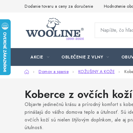
Prejsť
Dodanie tovaru a ceny za doručenie
Hodnotenie ob
na
obsah
AKCIE
OBLEČENIE Z VLNY
OBU
Domov
Domov a spanie
KOŽUŠINY A KOŽE
Kobe
Koberce z ovčích koží
Objavte jedinečnú krásu a prírodný komfort s kob
prinášajú do vášho domova teplo a útulnosť.
Sú id
ovčích koží sú nielen štýlovým doplnkom, ale aj pr
útulnosti.