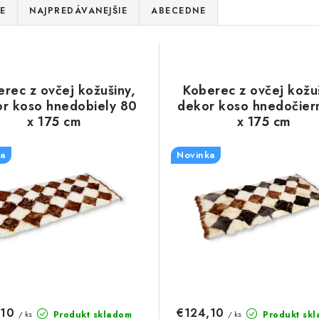
E
NAJPREDÁVANEJŠIE
ABECEDNE
rec z ovčej kožušiny,
Koberec z ovčej kožu
r koso hnedobiely 80
dekor koso hnedočier
x 175 cm
x 175 cm
a
Novinka
,10
€124,10
Produkt skladom
Produkt sk
/ ks
/ ks