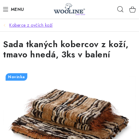
Prejsť
Hľad
na
obsah
Koberce z ovčích koží
AKCIE
Sada tkaných kobercov z koží,
OBLEČENIE Z VLNY
tmavo hnedá, 3ks v balení
OBUV
DOMOV A SPANIE
Novinka
SAUNA A ZDRAVIE
ZÁHRADA
Dodanie tovaru a ceny za doručenie
Hodnotenie obchodu
Kontakty
Odmeny pre našich zákazníkov
Moja objednávka