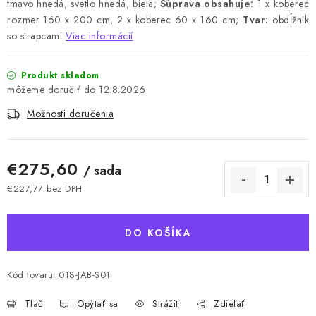
tmavo hnedá, svetlo hnedá, biela;
Súprava obsahuje:
1 x koberec
rozmer 160 x 200 cm, 2 x koberec 60 x 160 cm;
Tvar:
obdĺžnik
so strapcami
Viac informácií
Produkt skladom
12.8.2026
Možnosti doručenia
€275,60
/ sada
€227,77 bez DPH
Jednotková cena:
DO KOŠÍKA
Kód tovaru:
018-JAB-S01
Tlač
Opýtať sa
Strážiť
Zdieľať