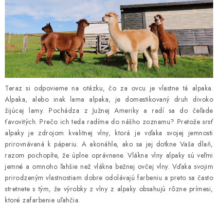
Teraz si odpovieme na otázku, čo za ovcu je vlastne tá alpaka.
Alpaka, alebo inak lama alpaka, je domestikovaný druh divoko
žijúcej lamy. Pochádza z Južnej Ameriky a radí sa do čeľade
ťavovitých. Prečo ich teda radíme do nášho zoznamu? Pretože srsť
alpaky je zdrojom kvalitnej vlny, ktorá je vďaka svojej jemnosti
prirovnávaná k páperiu. A akonáhle, ako sa jej dotkne Vaša dlaň,
razom pochopíte, že úplne oprávnene. Vlákna vlny alpaky sú veľmi
jemné a omnoho ľahšie než vlákna bežnej ovčej vlny. Vďaka svojim
prirodzeným vlastnostiam dobre odolávajú farbeniu a preto sa často
stretnete s tým, že výrobky z vlny z alpaky obsahujú rôzne prímesi,
ktoré zafarbenie uľahčia.