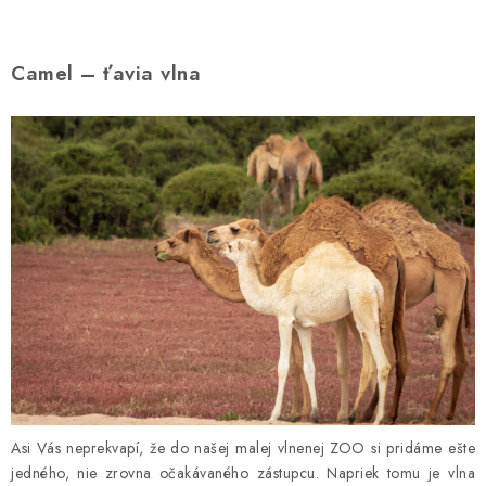
Camel – ťavia vlna
Asi Vás neprekvapí, že do našej malej vlnenej ZOO si pridáme ešte
jedného, nie zrovna očakávaného zástupcu. Napriek tomu je vlna