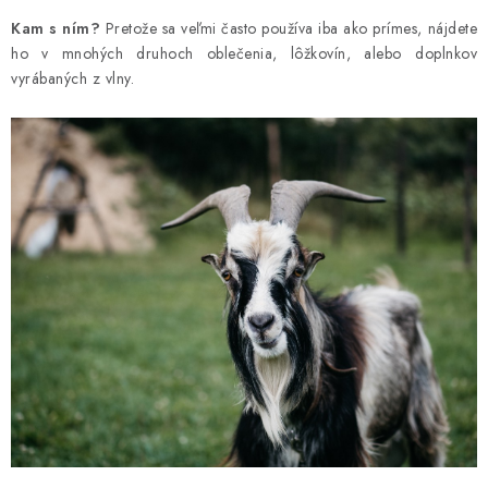
Kam s ním?
Pretože sa veľmi často používa iba ako prímes, nájdete
ho v mnohých druhoch oblečenia, lôžkovín, alebo doplnkov
vyrábaných z vlny.