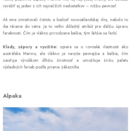
vyvážiť aj jeden z ich najväčších nedostatkov – nižšiu pevnosť.
Ak sme zmieňovali čistotu a bielosť novozélandskej vlny, nebolo to
iba táranie do vetra. Je to veľmi dôležitý atribút pre ďalšiu úpravu
farebnosti. Čím je vlákno prirodzene belšie, tým ľahšie sa farbí.
Klady, zápory a využitie:
opiera sa o rovnaké vlastnosti ako
austrálske Merino, ale vlákno je navyše pevnejšie a belšie, čím
zaisťuje výrobkom dlhšiu životnosť a umožňuje širšiu paletu
výsledných farieb podľa priania zákazníka.
Alpaka