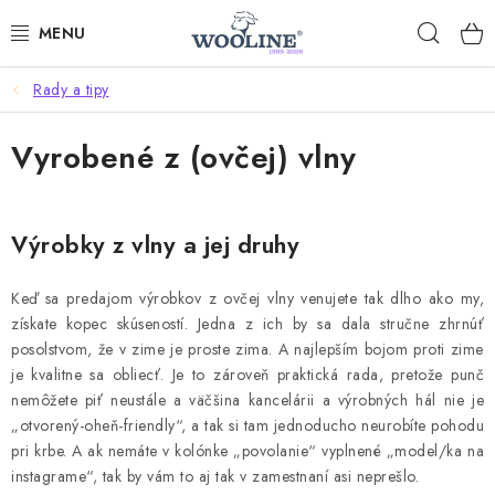
Prejsť
Hľad
na
obsah
Rady a tipy
AKCIE
Vyrobené z (ovčej) vlny
OBLEČENIE Z VLNY
OBUV
Výrobky z vlny a jej druhy
DOMOV A SPANIE
Keď sa predajom výrobkov z ovčej vlny venujete tak dlho ako my,
získate kopec skúseností. Jedna z ich by sa dala stručne zhrnúť
SAUNA A ZDRAVIE
posolstvom, že v zime je proste zima. A najlepším bojom proti zime
je kvalitne sa obliecť. Je to zároveň praktická rada, pretože punč
ZÁHRADA
nemôžete piť neustále a väčšina kancelárii a výrobných hál nie je
„otvorený-oheň-friendly“, a tak si tam jednoducho neurobíte pohodu
Dodanie tovaru a ceny za doručenie
Hodnotenie obchodu
pri krbe. A ak nemáte v kolónke „povolanie“ vyplnené „model/ka na
instagrame“, tak by vám to aj tak v zamestnaní asi neprešlo.
Kontakty
Odmeny pre našich zákazníkov
Moja objednávka