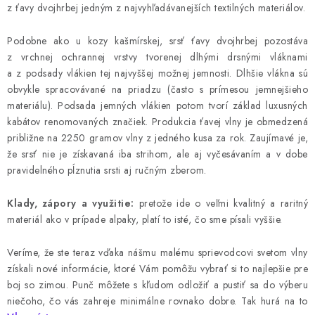
z ťavy dvojhrbej jedným z najvyhľadávanejších textilných materiálov.
Podobne ako u kozy kašmírskej, srsť ťavy dvojhrbej pozostáva
z vrchnej ochrannej vrstvy tvorenej dlhými drsnými vláknami
a z podsady vlákien tej najvyššej možnej jemnosti. Dlhšie vlákna sú
obvykle spracovávané na priadzu (často s prímesou jemnejšieho
materiálu). Podsada jemných vlákien potom tvorí základ luxusných
kabátov renomovaných značiek. Produkcia ťavej vlny je obmedzená
približne na 2250 gramov vlny z jedného kusa za rok. Zaujímavé je,
že srsť nie je získavaná iba strihom, ale aj vyčesávaním a v dobe
pravidelného pĺznutia srsti aj ručným zberom.
Klady, zápory a využitie:
pretože ide o veľmi kvalitný a raritný
materiál ako v prípade alpaky, platí to isté, čo sme písali vyššie.
Veríme, že ste teraz vďaka nášmu malému sprievodcovi svetom vlny
získali nové informácie, ktoré Vám pomôžu vybrať si to najlepšie pre
boj so zimou. Punč môžete s kľudom odložiť a pustiť sa do výberu
niečoho, čo vás zahreje minimálne rovnako dobre. Tak hurá na to