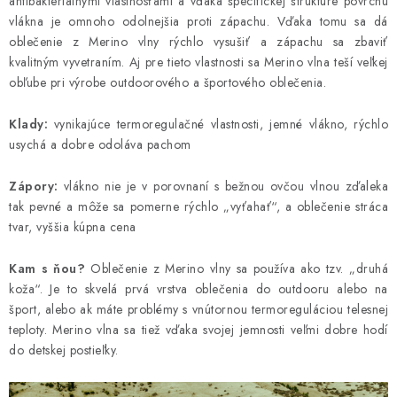
antibakteriálnymi vlastnosťami a vďaka špecifickej štruktúre povrchu
vlákna je omnoho odolnejšia proti zápachu. Vďaka tomu sa dá
oblečenie z Merino vlny rýchlo vysušiť a zápachu sa zbaviť
kvalitným vyvetraním. Aj pre tieto vlastnosti sa Merino vlna teší veľkej
obľube pri výrobe outdoorového a športového oblečenia.
Klady:
vynikajúce termoregulačné vlastnosti, jemné vlákno, rýchlo
usychá a dobre odoláva pachom
Zápory:
vlákno nie je v porovnaní s bežnou ovčou vlnou zďaleka
tak pevné a môže sa pomerne rýchlo „vyťahať“, a oblečenie stráca
tvar, vyššia kúpna cena
Kam s ňou?
Oblečenie z Merino vlny sa používa ako tzv. „druhá
koža“. Je to skvelá prvá vrstva oblečenia do outdooru alebo na
šport, alebo ak máte problémy s vnútornou termoreguláciou telesnej
teploty. Merino vlna sa tiež vďaka svojej jemnosti veľmi dobre hodí
do detskej postieľky.