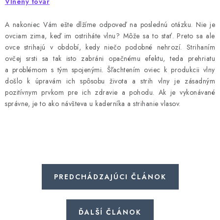
Vlnený tovar
A nakoniec Vám ešte dlžíme odpoveď na poslednú otázku. Nie je
ovciam zima, keď im ostriháte vlnu? Môže sa to stať. Preto sa ale
ovce strihajú v období, kedy niečo podobné nehrozí. Strihaním
ovčej srsti sa tak isto zabráni opačnému efektu, teda prehriatu
a problémom s tým spojenými. Šľachtením oviec k produkcii vlny
došlo k úpravám ich spôsobu života a strih vlny je zásadným
pozitívnym prvkom pre ich zdravie a pohodu. Ak je vykonávané
správne, je to ako návšteva u kaderníka a strihanie vlasov.
PREDCHÁDZAJÚCI ČLÁNOK
ĎALŠÍ ČLÁNOK