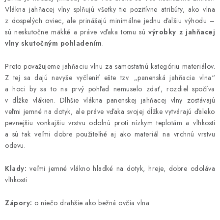
Vlákna jahňacej vlny splňujú všetky tie pozitívne atribúty, ako vlna
z dospelých oviec, ale prinášajú minimálne jednu ďalšiu výhodu –
sú neskutočne mäkké a práve vďaka tomu sú
výrobky z jahňacej
vlny skutočným pohladením
.
Preto považujeme jahňaciu vlnu za samostatnú kategóriu materiálov.
Z tej sa dajú navyše vyčleniť ešte tzv. „panenská jahňacia vlna“
a hoci by sa to na prvý pohľad nemuselo zdať, rozdiel spočíva
v dĺžke vlákien. Dlhšie vlákna panenskej jahňacej vlny zostávajú
veľmi jemné na dotyk, ale práve vďaka svojej dĺžke vytvárajú ďaleko
pevnejšiu vonkajšiu vrstvu odolnú proti nízkym teplotám a vlhkosti
a sú tak veľmi dobre použiteľné aj ako materiál na vrchnú vrstvu
odevu.
Klady:
veľmi jemné vlákno hladké na dotyk, hreje, dobre odoláva
vlhkosti
Zápory:
o niečo drahšie ako bežná ovčia vlna.