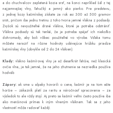
a do chuchvalcov zapletená kozia srsť, na konci napríklad šál z tej
najjemnejšej vlny, ľahučký a jemný ako pierko. Pre predstavu,
z jednej kozy kašmírskej získate za rok asi 300 až 500 gramov
srsti, pričom iba jednu tretinu z toho tvoria jemné vlákna z podsady.
Zvyšok sú nevyužiteľné drsné vlákna, ktoré je potreba odstrániť.
Vlákna podsady sú tak tenké, že je potreba spájať ich niekoľko
dohromady, aby boli vôbec použiteľné vo výrobe. Vďaka tomu
môžete naraziť na rôzne hodnoty udávajúce hrúbku priadze
kašmírskej vlny (obvykle od 2 do 24 vlákien).
Klady:
vlákno kašmírovej vlny je až desaťkrát ľahšie, než klasická
ovčia vlna, je tak jemné, že na jeho zhutnenie sa nezriedka používa
hodváb
Zápory:
ak sme u alpaky hovorili o cene, kašmír je na tom ešte
horšie – zákazník platí za raritu a náročnosť spracovania – za
výsledok to ale vždy stojí. Aj preto sa kašmír veľmi často používa iba
ako menšinová prímes k iným vlneným vláknam. Tak sa z jeho
vlastností môže radovať každý.