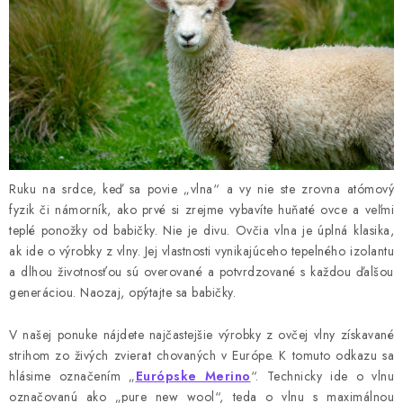
Ruku na srdce, keď sa povie „vlna“ a vy nie ste zrovna atómový
fyzik či námorník, ako prvé si zrejme vybavíte huňaté ovce a veľmi
teplé ponožky od babičky. Nie je divu. Ovčia vlna je úplná klasika,
ak ide o výrobky z vlny. Jej vlastnosti vynikajúceho tepelného izolantu
a dlhou životnosťou sú overované a potvrdzované s každou ďalšou
generáciou. Naozaj, opýtajte sa babičky.
V našej ponuke nájdete najčastejšie výrobky z ovčej vlny získavané
strihom zo živých zvierat chovaných v Európe. K tomuto odkazu sa
hlásime označením „
Európske Merino
“. Technicky ide o vlnu
označovanú ako „pure new wool“, teda o vlnu s maximálnou