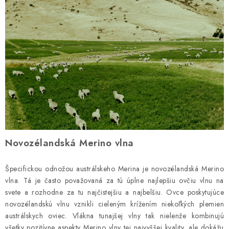
N
o
vozélandská Merino vlna
Špecifickou odnožou austrálskeho Merina je novozélandská Merino
vlna. Tá je často považovaná za tú úplne najlepšiu ovčiu vlnu na
svete a rozhodne za tu najčistejšiu a najbelšiu. Ovce poskytujúce
novozélandskú vlnu vznikli cieleným krížením niekoľkých plemien
austrálskych oviec. Vlákna tunajšej vlny tak nielenže kombinujú
všetky pozitívne aspekty Merino vlny tej najvyššej kvality, ale dokážu