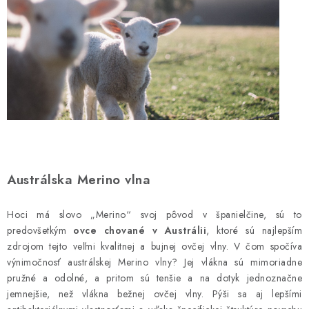
Austrálska Merino vlna
Hoci má slovo „Merino“ svoj pôvod v španielčine, sú to
predovšetkým
ovce chované v Austrálii
, ktoré sú najlepším
zdrojom tejto veľmi kvalitnej a bujnej ovčej vlny. V čom spočíva
výnimočnosť austrálskej Merino vlny? Jej vlákna sú mimoriadne
pružné a odolné, a pritom sú tenšie a na dotyk jednoznačne
jemnejšie, než vlákna bežnej ovčej vlny. Pýši sa aj lepšími