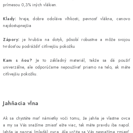
prímesou 0,3% iných vlákien.
Klady:
hreje, dobre odoláva vlhkosti, pevnosť vlákna, cenovo
najdostupnejšia
Zápory:
je hrubšia na dotyk, pôsobí robustne a môže svojou
tvrdosťou podráždiť citlivejšiu pokožku
Kam s ňou?
Je to základný materiál, takže sa dá použiť
univerzálne, ale odporúčame nepoužívať priamo na telo, ak máte
citlivejšiu pokožku.
Jahňacia vlna
Ak sa chystáte mať námietky voči tomu, že jahňa je vlastne ovca
a my sa Vás snažíme zmiasť ešte viac, tak máte pravdu iba napol.
Jahňa je naozaj (mladá) ovca. Ale určite sa Vás nesnažíme zmiasť.