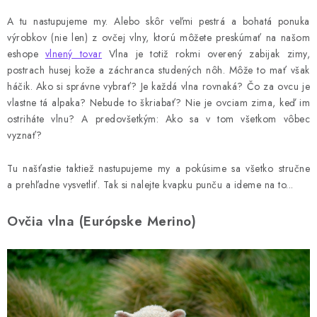
A tu nastupujeme my. Alebo skôr veľmi pestrá a bohatá ponuka
výrobkov (nie len) z ovčej vlny, ktorú môžete preskúmať na našom
eshope
vlnený tovar
Vlna je totiž rokmi overený zabijak zimy,
postrach husej kože a záchranca studených nôh. Môže to mať však
háčik. Ako si správne vybrať? Je každá vlna rovnaká? Čo za ovcu je
vlastne tá alpaka? Nebude to škriabať? Nie je ovciam zima, keď im
ostriháte vlnu? A predovšetkým: Ako sa v tom všetkom vôbec
vyznať?
Tu našťastie taktiež nastupujeme my a pokúsime sa všetko stručne
a prehľadne vysvetliť. Tak si nalejte kvapku punču a ideme na to...
Ovčia vlna (Európske Merino)