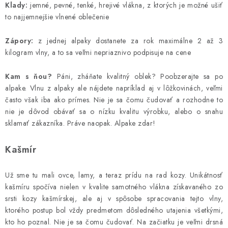
Klady:
jemné, pevné, tenké, hrejivé vlákna, z ktorých je možné ušiť
to najjemnejšie vlnené oblečenie
Zápory:
z jednej alpaky dostanete za rok maximálne 2 až 3
kilogram vlny, a to sa veľmi nepriaznivo podpisuje na cene
Kam s ňou?
Páni, zháňate kvalitný oblek? Poobzerajte sa po
alpake. Vlnu z alpaky ale nájdete napríklad aj v lôžkovinách, veľmi
často však iba ako prímes. Nie je sa čomu čudovať a rozhodne to
nie je dôvod obávať sa o nízku kvalitu výrobku, alebo o snahu
sklamať zákazníka. Práve naopak. Alpake zdar!
Kašmír
Už sme tu mali ovce, lamy, a teraz prídu na rad kozy. Unikátnosť
kašmíru spočíva nielen v kvalite samotného vlákna získavaného zo
srsti kozy kašmírskej, ale aj v spôsobe spracovania tejto vlny,
ktorého postup bol vždy predmetom dôsledného utajenia všetkými,
kto ho poznal. Nie je sa čomu čudovať. Na začiatku je veľmi drsná