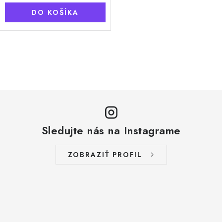
DO KOŠÍKA
O
v
l
á
d
a
Sledujte nás na Instagrame
c
i
ZOBRAZIŤ PROFIL
e
p
r
v
k