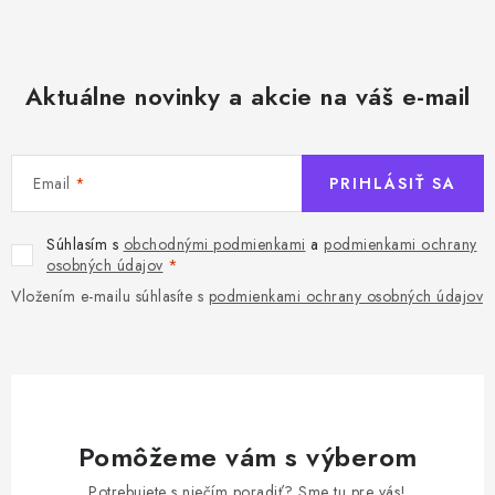
y
v
ý
Aktuálne novinky a akcie na váš e-mail
p
i
s
u
Email
PRIHLÁSIŤ SA
Súhlasím s
obchodnými podmienkami
a
podmienkami ochrany
osobných údajov
Vložením e-mailu súhlasíte s
podmienkami ochrany osobných údajov
Pomôžeme vám s výberom
Potrebujete s niečím poradiť? Sme tu pre vás!