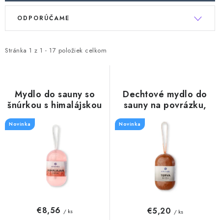
V
R
ODPORÚČAME
ý
a
p
d
i
e
Stránka
1
z
1
-
17
položiek celkom
s
n
p
i
r
e
Mydlo do sauny so
Dechtové mydlo do
šnúrkou s himalájskou
sauny na povrázku,
o
p
soľou, 180g
180g
d
r
Novinka
Novinka
u
o
k
d
t
u
o
k
v
t
o
€8,56
€5,20
/ ks
/ ks
v