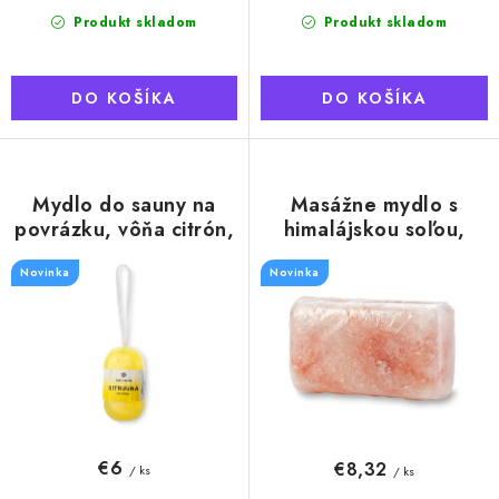
Produkt skladom
Produkt skladom
DO KOŠÍKA
DO KOŠÍKA
Mydlo do sauny na
Masážne mydlo s
povrázku, vôňa citrón,
himalájskou soľou,
180g
240g
Novinka
Novinka
€6
€8,32
/ ks
/ ks