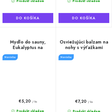
Produkt skladom
Produkt skladom
DO KOŠÍKA
DO KOŠÍKA
Mydlo do sauny,
Osviežujúci balzam na
Eukalyptus na
nohy s výťažkami
povrázku, 180g
Eukalyptu, Mäty a Aloe
Novinka
Novinka
vera, 100 ml
€5,20
€7,20
/ ks
/ ks
Produkt skladom
Produkt skladom