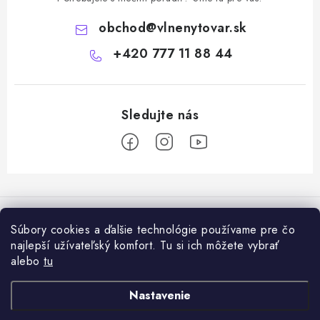
obchod
@
vlnenytovar.sk
+420 777 11 88 44
Z
á
Rady a tipy
p
Súbory cookies a ďalšie technológie používame pre čo
ä
Ako správne používat mulčovaciu biotextiliu z ovčej vlny v praxi
najlepší užívateľský komfort. Tu si ich môžete vybrať
Informácie pre vás
t
alebo
tu
i
Ovčia vlna v záhrade: prírodný mulč, ktorý zlepšuje pôdu a chráni
Dodanie tovaru a ceny za doručenie
Prijímame online platby
Nastavenie
e
rastliny
Hodnotenie obchodu