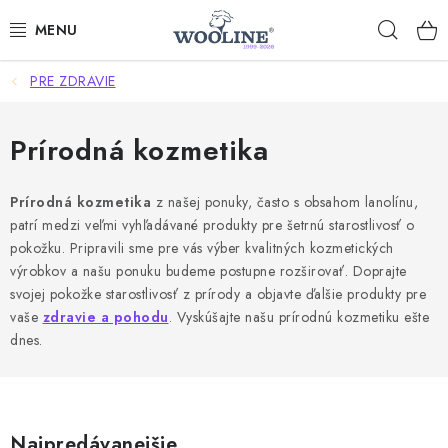
Prejsť
Hľad
na
obsah
PRE ZDRAVIE
AKCIE
OBLEČENIE Z VLNY
Prírodná kozmetika
OBUV
Prírodná kozmetika
z našej ponuky, často s obsahom lanolínu,
patrí medzi veľmi vyhľadávané produkty pre šetrnú starostlivosť o
DOMOV A SPANIE
pokožku. Pripravili sme pre vás výber kvalitných kozmetických
výrobkov a našu ponuku budeme postupne rozširovať. Doprajte
SAUNA A ZDRAVIE
svojej pokožke starostlivosť z prírody a objavte ďalšie produkty pre
vaše
zdravie a pohodu
. Vyskúšajte našu prírodnú kozmetiku ešte
dnes.
ZÁHRADA
Dodanie tovaru a ceny za doručenie
Hodnotenie obchodu
Kontakty
Odmeny pre našich zákazníkov
Moja objednávka
Najpredávanejšie