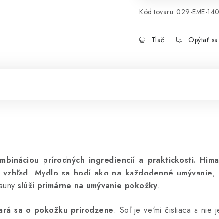
Kód tovaru:
029-EME-14
Tlač
Opýtať sa
bináciou prírodných ingrediencií a praktickosti.
Hima
ý vzhľad
.
Mydlo sa hodí ako na každodenné umývanie
,
auny
slúži primárne na umývanie pokožky
.
stará sa o pokožku prirodzene
. Soľ je veľmi čistiaca a nie