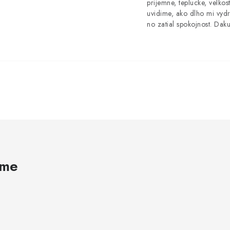
prijemne, teplucke, velkost
uvidime, ako dlho mi vydr
no zatial spokojnost. Dak
ame