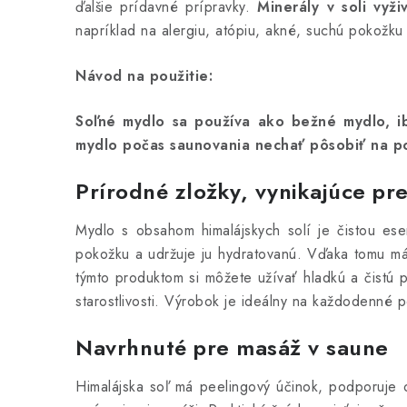
ďalšie prídavné prípravky.
Minerály v soli vyž
napríklad na alergiu, atópiu, akné, suchú pokožku
Návod na použitie:
Soľné mydlo sa používa ako bežné mydlo, ib
mydlo počas saunovania nechať pôsobiť na p
Prírodné zložky, vynikajúce pr
Mydlo s obsahom himalájskych solí je čistou esen
pokožku a udržuje ju hydratovanú. Vďaka tomu má 
týmto produktom si môžete užívať hladkú a čistú 
starostlivosti. Výrobok je ideálny na každodenné p
Navrhnuté pre masáž v saune
Himalájska soľ má peelingový účinok, podporuje 