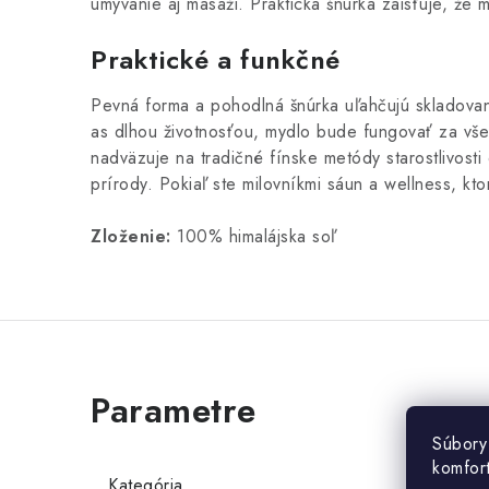
umývanie aj masáži. Praktická šnúrka zaisťuje, že 
Praktické a funkčné
Pevná forma a pohodlná šnúrka uľahčujú skladovanie
as dlhou životnosťou, mydlo bude fungovať za vš
nadväzuje na tradičné fínske metódy starostlivosti 
prírody.
Pokiaľ ste milovníkmi sáun a wellness, kt
Zloženie:
100% himalájska soľ
Súbory
komfor
Kategória