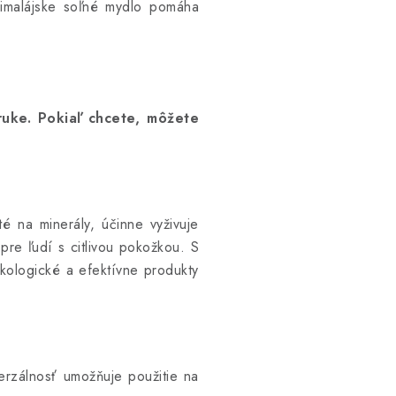
imalájske soľné mydlo pomáha
ruke. Pokiaľ chcete, môžete
é na minerály, účinne vyživuje
re ľudí s citlivou pokožkou. S
kologické a efektívne produkty
erzálnosť umožňuje použitie na