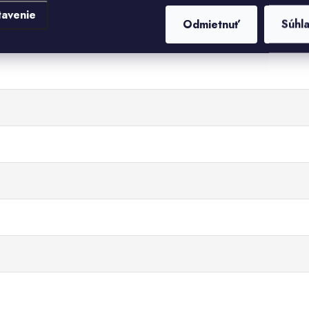
tavenie
Odmietnuť
Súhl