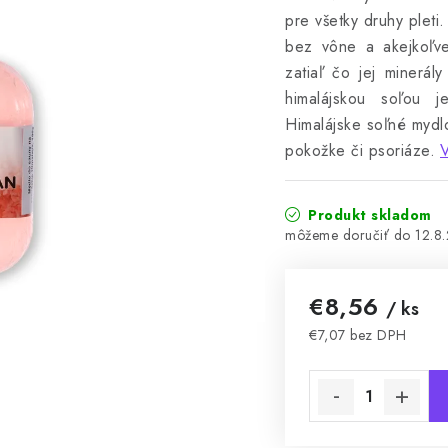
pre všetky druhy pleti.
bez vône a akejkoľve
zatiaľ čo jej minerály
himalájskou soľou j
Himalájske soľné mydlo
pokožke či psoriáze.
V
Produkt skladom
12.8
€8,56
/ ks
€7,07 bez DPH
Jednotková cena: