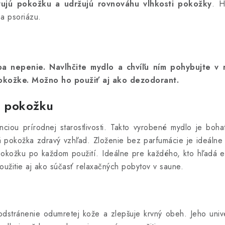
ivujú pokožku a udržujú rovnováhu vlhkosti pokožky
. H
 a psoriázu.
a nepenie. Navlhčite mydlo a chvíľu ním pohybujte v 
okožke. Možno ho použiť aj ako dezodorant.
e pokožku
ciou prírodnej starostlivosti. Takto vyrobené mydlo je bohat
pokožka zdravý vzhľad. Zloženie bez parfumácie je ideálne p
pokožku po každom použití. Ideálne pre každého, kto hľadá e
oužitie aj ako súčasť relaxačných pobytov v saune.
odstránenie odumretej kože a zlepšuje krvný obeh. Jeho univ