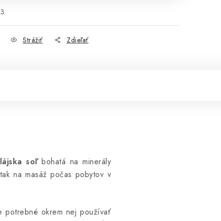
03
Strážiť
Zdieľať
lájska soľ
bohatá na minerály
 tak na masáž počas pobytov v
 je potrebné okrem nej používať