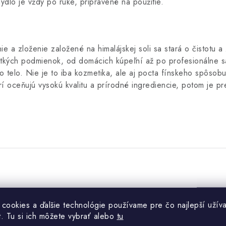
mydlo je vždy po ruke, pripravené na použitie.
 a zloženie založené na himalájskej soli sa stará o čistotu a
etkých podmienok, od domácich kúpeľní až po profesionálne s
o telo.
Nie je to iba kozmetika, ale aj pocta fínskeho spôsobu
orí oceňujú vysokú kvalitu a prírodné ingrediencie, potom je p
 cookies a ďalšie technológie používame pre čo najlepší užíva
t. Tu si ich môžete vybrať alebo
tu