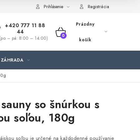
jednávka
Prihlásenie
Registrácia
Prázdny
+420 777 11 88
44
NÁKUPNÝ
(po – pá: 8:00 – 14:00)
košík
KOŠÍK
ZÁHRADA
80g
sauny so šnúrkou s
ou soľou, 180g
lájskou soľou je určené na každodenné používanie