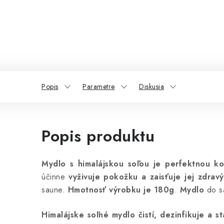
Popis
Parametre
Diskusia
Popis produktu
Mydlo s himalájskou soľou je perfektnou kom
účinne
vyživuje pokožku a zaisťuje jej zdrav
saune.
Hmotnosť výrobku je 180g
.
Mydlo
do s
Himalájske soľné mydlo čistí, dezinfikuje a 