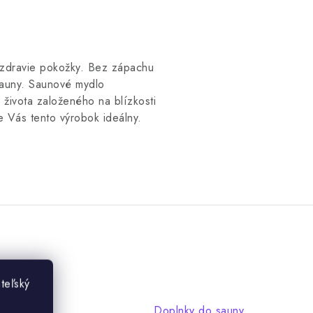
 zdravie pokožky.
Bez zápachu
auny.
Saunové mydlo
 života založeného na blízkosti
re Vás tento výrobok ideálny.
teľský
Doplnky do sauny