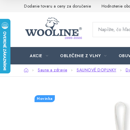
Prejsť
Dodanie tovaru a ceny za doručenie
Hodnotenie ob
na
obsah
AKCIE
OBLEČENIE Z VLNY
OBU
Domov
Sauna a zdravie
SAUNOVÉ DOPLNKY
Do
Novinka