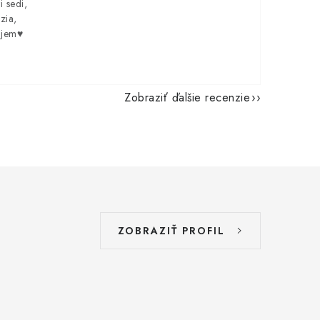
i sedi,
zia,
ujem♥️
Zobraziť ďalšie recenzie
ZOBRAZIŤ PROFIL