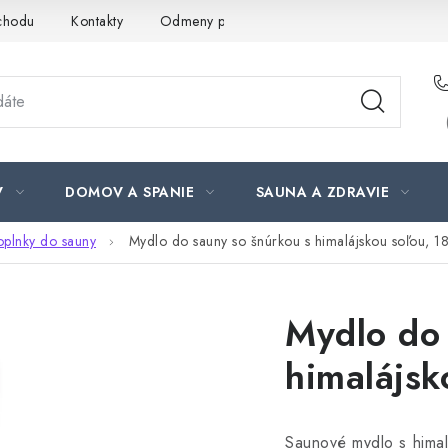
chodu
Kontakty
Odmeny pre našich zákazníkov
Moja ob
V
DOMOV A SPANIE
SAUNA A ZDRAVIE
plnky do sauny
Mydlo do sauny so šnúrkou s himalájskou soľou, 1
Mydlo do 
himalájsk
Saunové mydlo s hima