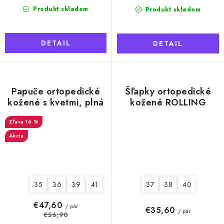
Produkt skladom
Produkt skladom
DETAIL
DETAIL
Papuče ortopedické
Šľapky ortopedické
kožené s kvetmi, plná
kožené ROLLING
špička, dámske
STONES, dámske
16 %
Akcia
35
36
39
41
37
38
40
€47,60
/ pár
€35,60
/ pár
€56,90