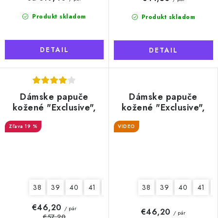
Produkt skladom
Produkt skladom
DETAIL
DETAIL
Dámske papuče
Dámske papuče
kožené "Exclusive",
kožené "Exclusive",
hnedé
sivé
19 %
VIDEO
38
39
40
41
42
38
39
40
41
€46,20
/ pár
€46,20
/ pár
€57,20