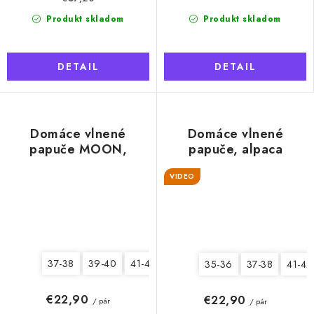
Produkt skladom
Produkt skladom
DETAIL
DETAIL
Domáce vlnené
Domáce vlnené
papuče MOON,
papuče, alpaca
béžové
VIDEO
37-38
39-40
41-42
43-44
45-46
35-36
37-38
41-42
€22,90
€22,90
/ pár
/ pár