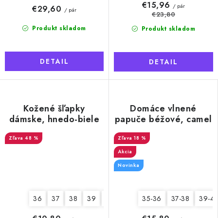
€15,96
/ pár
€29,60
/ pár
€23,80
Produkt skladom
Produkt skladom
DETAIL
DETAIL
Kožené šľapky
Domáce vlnené
dámske, hnedo-biele
papuče béžové, camel
so snehovou vločkou
48 %
18 %
Akcia
Novinka
36
37
38
39
40
41
35-36
37-38
39-4