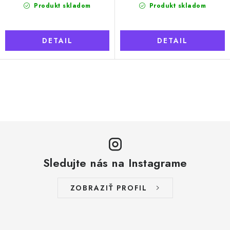
Produkt skladom
Produkt skladom
DETAIL
DETAIL
O
v
l
á
d
a
Sledujte nás na Instagrame
c
i
ZOBRAZIŤ PROFIL
e
p
r