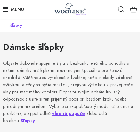
Prejsť
Hľad
na
obsah
Šľapky
AKCIE
OBLEČENIE Z VLNY
Dámske šľapky
OBUV
Objavte dokonalé spojenie štýlu a bezkonkurenčného pohodlia s
našimi dámskymi šľapkami, navrhnutými špeciálne pre ženské
DOMOV A SPANIE
chodidlá. Väčšinou sú vyrobené z kvalitnej kože, niekedy zdobené
výšivkou, a vždy sa pýšia mäkkou, hrejivou výstelkou z pravej ovčej
SAUNA A ZDRAVIE
vlny pre maximálny komfort. Doprajte svojim nohám luxusný
odpočinok a užite si ten príjemný pocit pri každom kroku vďaka
prírodným materiálom. Vyberte si svoj obľúbený model ešte dnes a
ZÁHRADA
preskúmajte aj pohodlné
vlnené papuče
alebo celú
kolekciu
Šľapky
.
Dodanie tovaru a ceny za doručenie
Hodnotenie obchodu
Kontakty
Odmeny pre našich zákazníkov
Moja objednávka