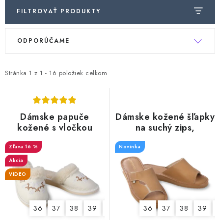
FILTROVAŤ PRODUKTY
R
V
ODPORÚČAME
a
ý
d
p
e
Stránka
1
z
1
-
16
položiek celkom
i
n
s
i
p
e
Dámske papuče
Dámske kožené šľapky
r
kožené s vločkou
na suchý zips,
p
o
regulácia priehlavku
r
d
16 %
Novinka
o
u
Akcia
d
k
VIDEO
u
t
k
o
36
37
38
39
40
41
42
36
37
38
39
t
v