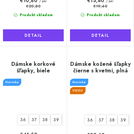
€10,80
€15,80
/ pár
/ pár
€20,80
€19,40
Produkt skladom
Produkt skladom
DETAIL
DETAIL
Dámske korkové
Dámske kožené šľapky
šľapky, biele
čierne s kvetmi, plná
špička
Novinka
Novinka
VIDEO
36
37
38
39
40
41
36
37
38
39