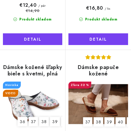
o
€12,40
/ pár
€16,80
/ ks
v
€14,90
Produkt skladom
Produkt skladom
DETAIL
DETAIL
Dámske kožené šľapky
Dámske papuče
biele s kvetmi, plná
kožené
špička
Novinka
32 %
VIDEO
36
37
38
39
40
41
37
38
39
40