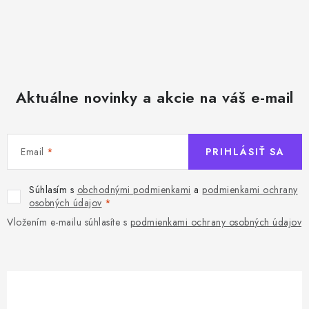
v
k
y
v
ý
Aktuálne novinky a akcie na váš e-mail
p
i
s
u
Email
PRIHLÁSIŤ SA
Súhlasím s
obchodnými podmienkami
a
podmienkami ochrany
osobných údajov
Vložením e-mailu súhlasíte s
podmienkami ochrany osobných údajov