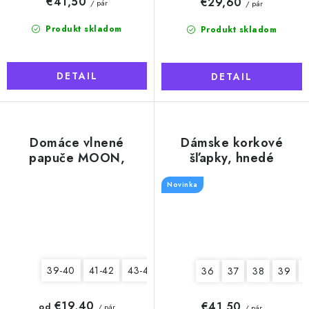
€41,50
€29,60
/ pár
/ pár
Produkt skladom
Produkt skladom
DETAIL
DETAIL
Domáce vlnené
Dámske korkové
papuče MOON,
šľapky, hnedé
čierno-biele
Novinka
39-40
41-42
43-44
45-46
36
37
38
39
€19,40
€41,50
od
/ pár
/ pár