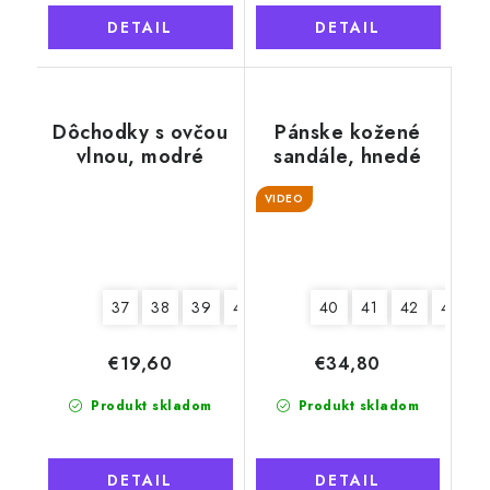
DETAIL
DETAIL
Dôchodky s ovčou
Pánske kožené
vlnou, modré
sandále, hnedé
VIDEO
37
38
39
40
41
42
40
41
42
43
4
€19,60
€34,80
Produkt skladom
Produkt skladom
DETAIL
DETAIL