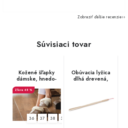
Zobraziť ďalšie recenzie
Súvisiaci tovar
Kožené šľapky
Obúvacia lyžica
dámske, hnedo-
dlhá drevená,
biele so snehovou
farba prírodná, 73
48 %
vločkou
cm
36
37
38
39
40
41