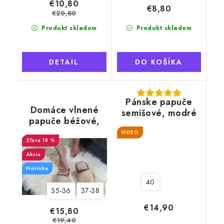
€10,80
€8,80
€20,80
Produkt skladom
Produkt skladom
DETAIL
DO KOŠÍKA
Pánske papuče
Domáce vlnené
semišové, modré
papuče béžové,
camel
VIDEO
18 %
Akcia
Novinka
40
35-36
37-38
39-40
41-42
43-44
45-46
€14,90
€15,80
€19,40