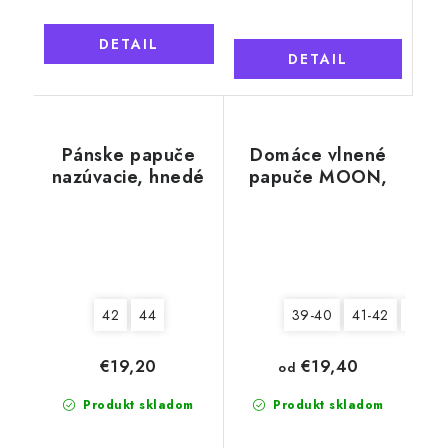
DETAIL
DETAIL
Pánske papuče
Domáce vlnené
nazúvacie, hnedé
papuče MOON,
káro
čierno-biele
42
44
39-40
41-42
43-44
€19,20
€19,40
od
Produkt skladom
Produkt skladom