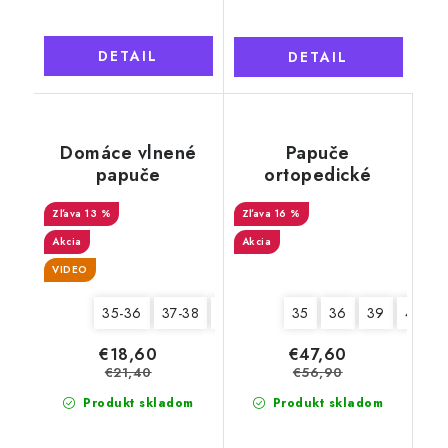
DETAIL
DETAIL
Domáce vlnené
Papuče
papuče
ortopedické
tmavohnedé,
kožené s kvetmi,
13 %
camel
plná špička,
16 %
dámske
Akcia
Akcia
VIDEO
35-36
37-38
39-40
41-42
35
36
43-44
39
41
€18,60
€47,60
€21,40
€56,90
Produkt skladom
Produkt skladom