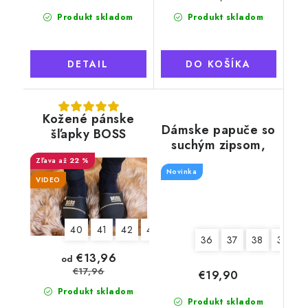
Produkt skladom
Produkt skladom
DETAIL
DO KOŠÍKA
Kožené pánske
Dámske papuče so
šľapky BOSS
suchým zipsom,
celokožené
šedý lem
až 22 %
Novinka
VIDEO
40
41
42
43
44
45
46
47
48
4
36
37
38
39
€13,96
od
€17,96
€19,90
Produkt skladom
Produkt skladom