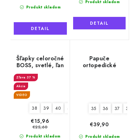
Produkt skladom
Produkt skladom
DETAIL
DETAIL
Šľapky celoročné
Papuče
BOSS, svetlé, ľan
ortopedické
kožené s kvetmi,
37 %
otvorená špička,
dámske
Akcia
VIDEO
38
39
40
41
42
43
44
45
35
36
37
38
€15,96
€39,90
€25,60
Produkt skladom
Produkt skladom