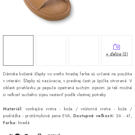
+ ďalšie (2)
Dámske kožené šľapky vo svetlo hnedej farbe sú určené na použitie
v interiéri.
Šľapky sú nazúvacie, v prednej časti je špička otvorená.
V
oblasti priehlavku je papuče opatrená suchým zipsom.
Je tak možné
si veľkosť suchého zipsu nastaviť podľa vlastnej potreby.
Materiál:
vonkajšia vrstva - koža / vnútorná vrstva - koža /
podrážka - protišmyková pena EVA,
Dostupné veľkosti:
36 - 41,
Farba:
hnedá