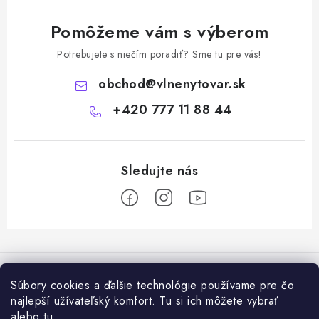
Pomôžeme vám s výberom
Potrebujete s niečím poradiť? Sme tu pre vás!
obchod
@
vlnenytovar.sk
+420 777 11 88 44
Z
á
Rady a tipy
p
Súbory cookies a ďalšie technológie používame pre čo
ä
Ako správne používat mulčovaciu biotextiliu z ovčej vlny v praxi
najlepší užívateľský komfort. Tu si ich môžete vybrať
Informácie pre vás
t
alebo
tu