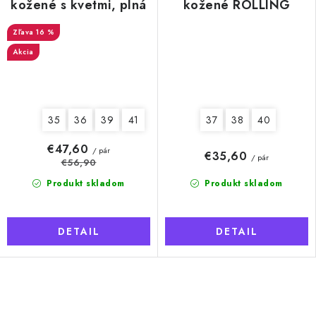
kožené s kvetmi, plná
kožené ROLLING
špička, dámske
STONES, dámske
16 %
Akcia
35
36
39
41
37
38
40
€47,60
/ pár
€35,60
/ pár
€56,90
Produkt skladom
Produkt skladom
DETAIL
DETAIL
O