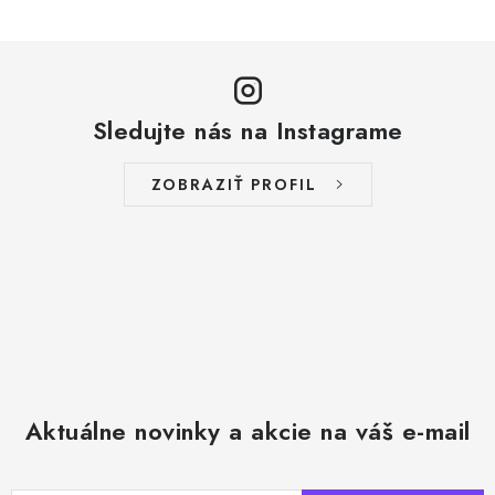
v
l
á
d
a
Sledujte nás na Instagrame
c
i
ZOBRAZIŤ PROFIL
e
p
r
v
k
y
v
ý
Aktuálne novinky a akcie na váš e-mail
p
i
s