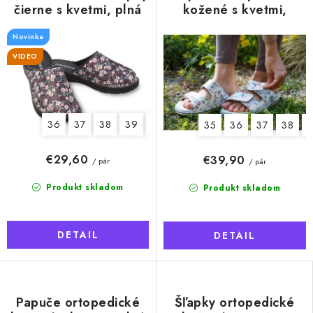
čierne s kvetmi, plná
kožené s kvetmi,
špička
otvorená špička,
Novinka
dámske
VIDEO
36
37
38
39
40
41
35
36
37
38
€29,60
€39,90
/ pár
/ pár
Produkt skladom
Produkt skladom
DETAIL
DETAIL
Papuče ortopedické
Šľapky ortopedické