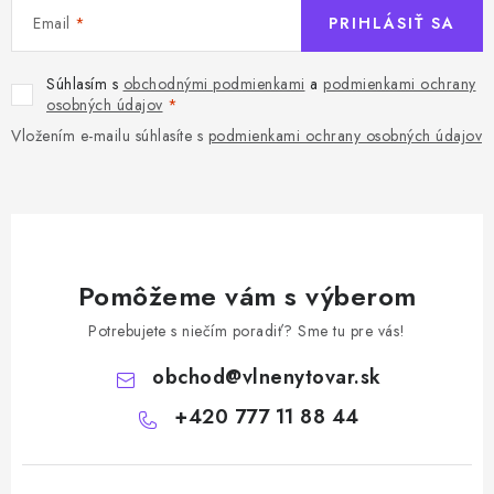
u
Email
PRIHLÁSIŤ SA
Súhlasím s
obchodnými podmienkami
a
podmienkami ochrany
osobných údajov
Vložením e-mailu súhlasíte s
podmienkami ochrany osobných údajov
Pomôžeme vám s výberom
Potrebujete s niečím poradiť? Sme tu pre vás!
obchod
@
vlnenytovar.sk
+420 777 11 88 44