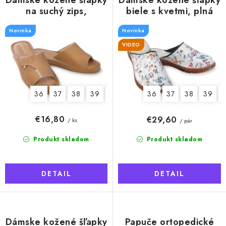
u
Dámske kožené šľapky
Dámske kožené šľapky
d
na suchý zips,
biele s kvetmi, plná
k
regulácia priehlavku
špička
u
t
Novinka
Novinka
k
o
VIDEO
t
v
o
v
36
37
38
39
40
41
36
37
38
39
€16,80
€29,60
/ ks
/ pár
Produkt skladom
Produkt skladom
DETAIL
DETAIL
Dámske kožené šľapky
Papuče ortopedické