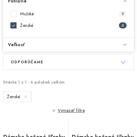
Pohlavie
Mužské
9
Ženské
6
Veľkosť
R
V
ODPORÚČAME
a
ý
d
p
e
Stránka
1
z
1
-
6
položiek celkom
i
n
s
Ženské
i
p
e
r
Vymazať filtre
p
o
r
d
o