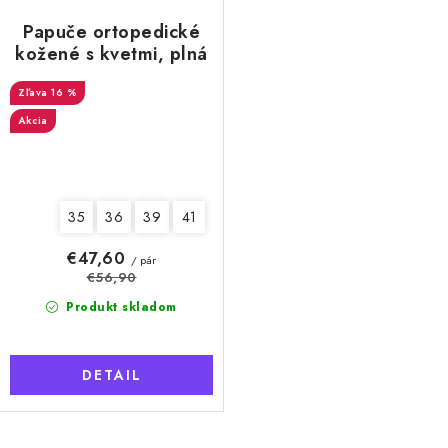
Papuče ortopedické
kožené s kvetmi, plná
špička, dámske
16 %
Akcia
35
36
39
41
€47,60
/ pár
€56,90
Produkt skladom
DETAIL