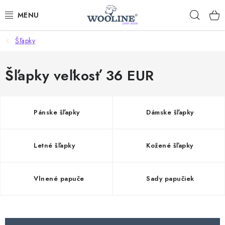
Prejsť
Hľad
na
obsah
Šľapky
AKCIE
OBLEČENIE Z VLNY
Šľapky veľkosť 36 EUR
OBUV
Pánske šľapky
Dámske šľapky
DOMOV A SPANIE
Letné šľapky
Kožené šľapky
SAUNA A ZDRAVIE
ZÁHRADA
Vlnené papuče
Sady papučiek
Dodanie tovaru a ceny za doručenie
Hodnotenie obchodu
Kontakty
Odmeny pre našich zákazníkov
Moja objednávka