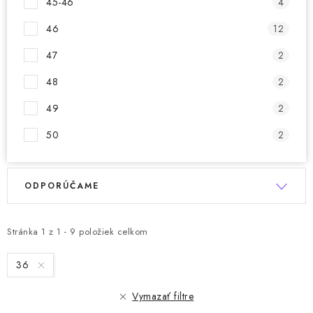
45-46
4
46
12
47
2
48
2
49
2
50
2
R
V
ODPORÚČAME
a
ý
d
p
e
Stránka
1
z
1
-
9
položiek celkom
i
n
s
36
i
p
e
r
Vymazať filtre