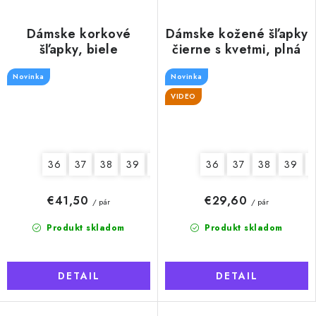
Dámske korkové
Dámske kožené šľapky
šľapky, biele
čierne s kvetmi, plná
špička
Novinka
Novinka
VIDEO
36
37
38
39
40
41
36
37
38
39
€41,50
€29,60
/ pár
/ pár
Produkt skladom
Produkt skladom
DETAIL
DETAIL