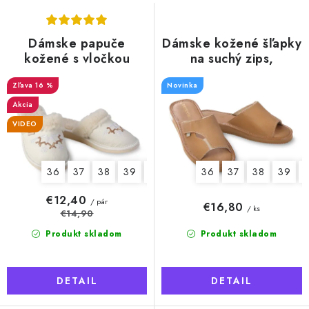
p
o
r
d
o
u
Dámske papuče
Dámske kožené šľapky
d
kožené s vločkou
na suchý zips,
k
regulácia priehlavku
u
t
16 %
Novinka
k
o
Akcia
t
v
VIDEO
o
v
36
37
38
39
40
41
42
36
37
38
39
€12,40
/ pár
€16,80
/ ks
€14,90
Produkt skladom
Produkt skladom
DETAIL
DETAIL