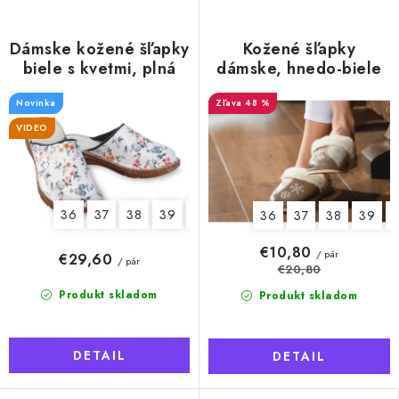
Dámske kožené šľapky
Kožené šľapky
biele s kvetmi, plná
dámske, hnedo-biele
špička
so snehovou vločkou
Novinka
48 %
VIDEO
36
37
38
39
40
41
36
37
38
39
€10,80
/ pár
€29,60
/ pár
€20,80
Produkt skladom
Produkt skladom
DETAIL
DETAIL