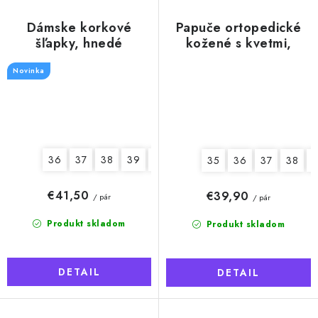
Dámske korkové
Papuče ortopedické
šľapky, hnedé
kožené s kvetmi,
otvorená špička,
Novinka
dámske
36
37
38
39
40
41
35
36
37
38
€41,50
€39,90
/ pár
/ pár
Produkt skladom
Produkt skladom
DETAIL
DETAIL