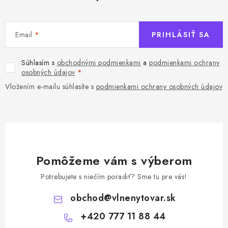
i
s
u
Email
PRIHLÁSIŤ SA
Súhlasím s
obchodnými podmienkami
a
podmienkami ochrany
osobných údajov
Vložením e-mailu súhlasíte s
podmienkami ochrany osobných údajov
Pomôžeme vám s výberom
Potrebujete s niečím poradiť? Sme tu pre vás!
obchod
@
vlnenytovar.sk
+420 777 11 88 44