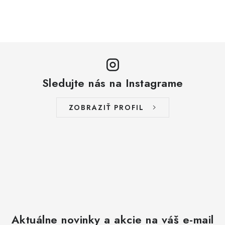
O
v
l
á
d
a
Sledujte nás na Instagrame
c
i
ZOBRAZIŤ PROFIL
e
p
r
v
k
y
v
ý
Aktuálne novinky a akcie na váš e-mail
p