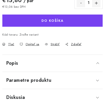
€15,80
/ pár
€13,06 bez DPH
Jednotková cena:
DO KOŠÍKA
Kód tovaru:
Zvoľte variant
Tlač
Opýtať sa
Strážiť
Zdieľať
Popis
Parametre produktu
Diskusia