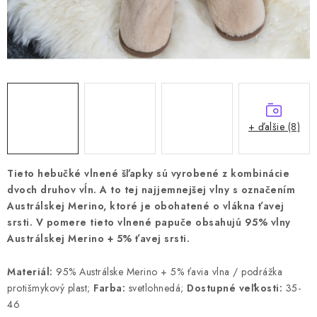
+ ďalšie (8)
Tieto hebučké vlnené šľapky sú vyrobené z kombinácie
dvoch druhov vĺn. A to tej najjemnejšej vlny s označením
Austrálskej Merino, ktoré je obohatené o vlákna ťavej
srsti. V pomere tieto vlnené papuče obsahujú 95% vlny
Austrálskej Merino + 5% ťavej srsti.
Materiál:
95% Austrálske Merino + 5% ťavia vlna / podrážka
protišmykový plast;
Farba:
svetlohnedá;
Dostupné veľkosti:
35-
46