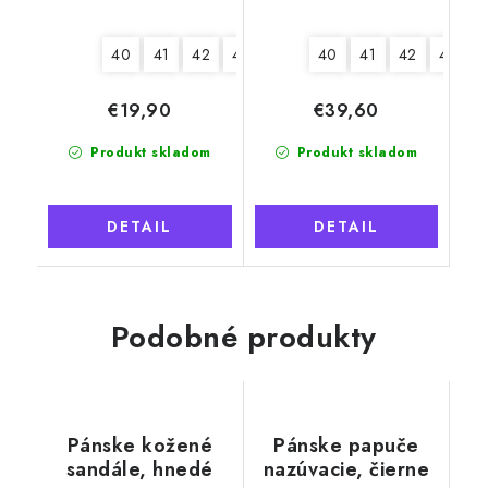
40
41
42
44
45
46
40
41
42
43
4
€19,90
€39,60
Produkt skladom
Produkt skladom
DETAIL
DETAIL
Podobné produkty
Pánske kožené
Pánske papuče
sandále, hnedé
nazúvacie, čierne