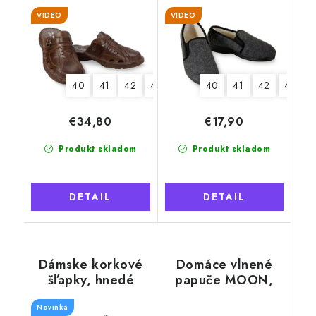
VIDEO
VIDEO
40
41
42
43
44
45
40
46
41
42
44
€34,80
€17,90
Produkt skladom
Produkt skladom
DETAIL
DETAIL
Dámske korkové
Domáce vlnené
šľapky, hnedé
papuče MOON,
čierno-biele
Novinka