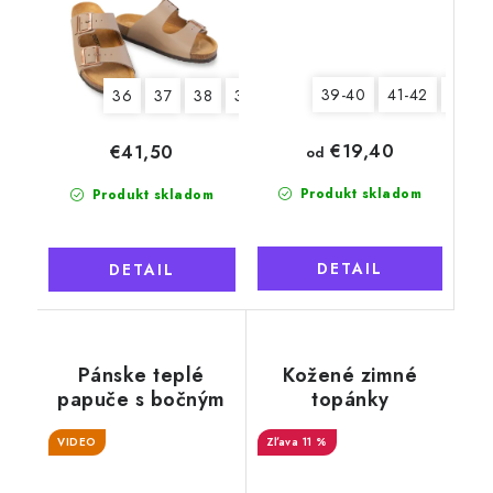
39-40
41-42
43-44
36
37
38
39
40
41
€19,40
€41,50
od
Produkt skladom
Produkt skladom
DETAIL
DETAIL
Pánske teplé
Kožené zimné
papuče s bočným
topánky
plastovým zipsom,
"Exclusive"
VIDEO
čierny lem
11 %