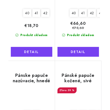
40
41
42
40
41
42
43
4
€66,60
€18,70
€75,60
Produkt skladom
Produkt skladom
DETAIL
DETAIL
Pánske papuče
Pánské papuče
nazúvacie, hnedé
kožené, sivé
káro
BOSS, svetlá
39 %
podrážka