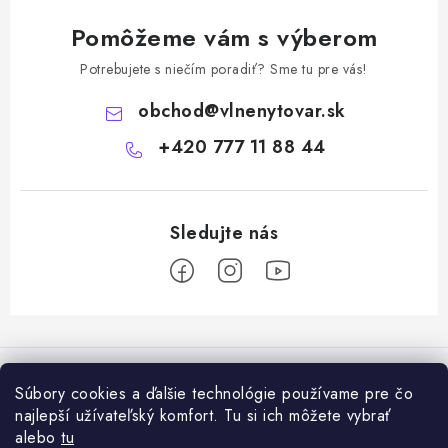
Pomôžeme vám s výberom
Potrebujete s niečím poradiť? Sme tu pre vás!
obchod
@
vlnenytovar.sk
+420 777 11 88 44
Z
á
Rady a tipy
p
Súbory cookies a ďalšie technológie používame pre čo
ä
Ako správne používat mulčovaciu biotextiliu z ovčej vlny v praxi
najlepší užívateľský komfort. Tu si ich môžete vybrať
Informácie pre vás
t
alebo
tu