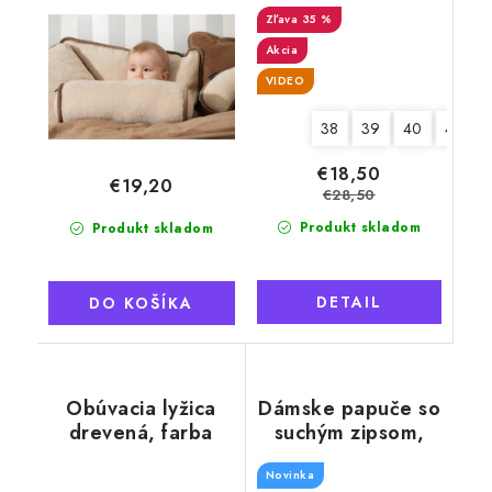
zipsom, sivý lem
35 %
Akcia
VIDEO
38
39
40
41
€18,50
€19,20
€28,50
Produkt skladom
Produkt skladom
DETAIL
DO KOŠÍKA
Obúvacia lyžica
Dámske papuče so
drevená, farba
suchým zipsom,
prírodná, 38 cm
šedý lem
Novinka