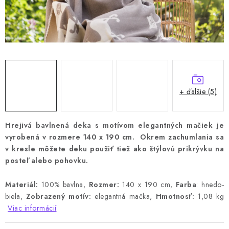
+ ďalšie (5)
Hrejivá bavlnená deka s motívom elegantných mačiek je
vyrobená v rozmere 140 x 190 cm. Okrem zachumlania sa
v kresle
môžete deku použiť
tiež ako štýlovú prikrývku na
posteľ alebo pohovku.
Materiál:
100% bavlna,
Rozmer:
140 x 190 cm,
Farba
: hnedo-
biela,
Zobrazený motív:
elegantná mačka,
Hmotnosť:
1,08 kg
Viac informácií