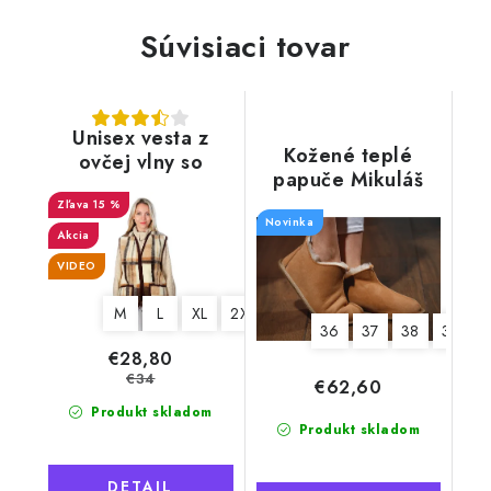
Súvisiaci tovar
Unisex vesta z
Kožené teplé
ovčej vlny so
papuče Mikuláš
zipsom a dvomi
"Exclusive"
15 %
vreckami
Novinka
kockovaná
Akcia
VIDEO
M
L
XL
2XL
3XL
4XL
36
37
38
39
€28,80
€34
€62,60
Produkt skladom
Produkt skladom
DETAIL