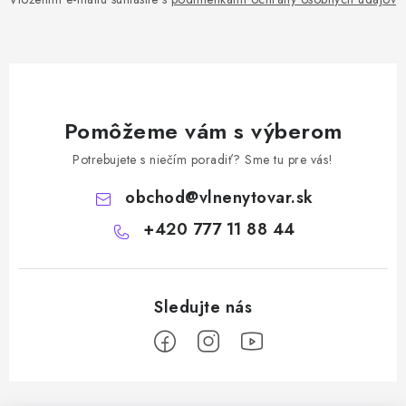
Pomôžeme vám s výberom
Potrebujete s niečím poradiť? Sme tu pre vás!
obchod
@
vlnenytovar.sk
+420 777 11 88 44
Z