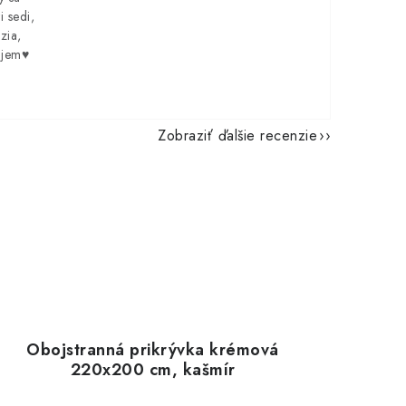
i sedi,
zia,
ujem♥️
Zobraziť ďalšie recenzie
Obojstranná prikrývka krémová
220x200 cm, kašmír