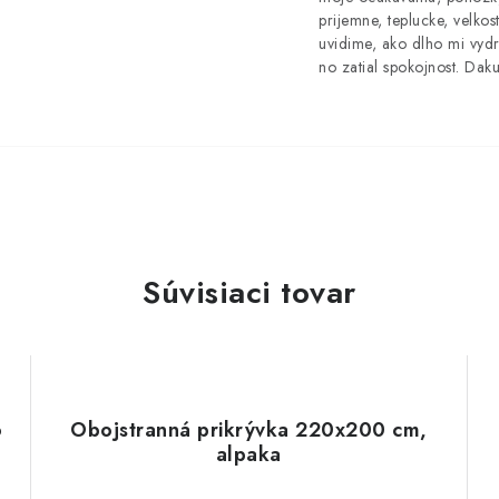
prijemne, teplucke, velkost
uvidime, ako dlho mi vydr
no zatial spokojnost. Dak
Súvisiaci tovar
o
Obojstranná prikrývka 220x200 cm,
alpaka