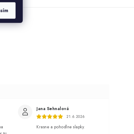
asím
Jana Sehnalová
21.6.2026
na
Krasne a pohodlne slapky.
y su