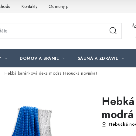
chodu
Kontakty
Odmeny pre našich zákazníkov
Moja ob
V
DOMOV A SPANIE
SAUNA A ZDRAVIE
Hebká baránková deka modrá
Hebučká novinka!
Hebká
modrá
Hebučká nov