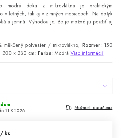
o modrá deka z mikrovlákna je praktickým
 v letných, tak aj v zimných mesiacoch.
Na dotyk
bká a jemná.
Výhodou je, že je možné ju použiť aj
mäkčený polyester / mikrovlákno;
Rozmer:
150
o 200 x 230 cm;
Farba:
Modrá
Viac informácií
adom
Možnosti doručenia
11.8.2026
/ ks