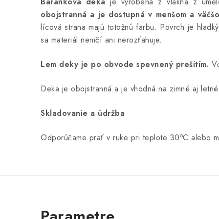
Baránková deka
je vyrobená z vlákna z umelej
obojstranná a je dostupná v menšom a väčš
lícová strana majú totožnú farbu.
Povrch je hladk
sa materiál neničí ani nerozťahuje.
Lem deky je po obvode spevnený prešitím.
Vď
Deka je obojstranná a je vhodná na zimné aj letné
Skladovanie a údržba
o
Odporúčame prať v ruke pri teplote 30
C alebo m