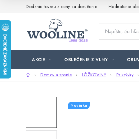
Prejsť
Dodanie tovaru a ceny za doručenie
Hodnotenie ob
na
obsah
AKCIE
OBLEČENIE Z VLNY
OBU
Domov
Domov a spanie
LÔŽKOVINY
Prikrývky
Novinka