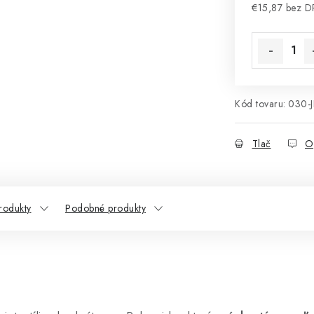
€15,87 bez 
Jednotková 
Kód tovaru:
030-
Tlač
O
rodukty
Podobné produkty