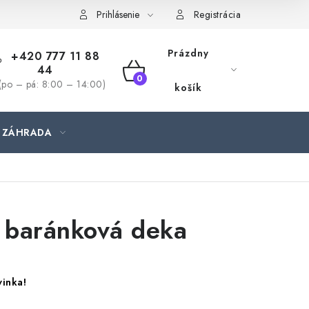
jednávka
Prihlásenie
Registrácia
Prázdny
+420 777 11 88
44
NÁKUPNÝ
(po – pá: 8:00 – 14:00)
košík
KOŠÍK
ZÁHRADA
 baránková deka
inka!