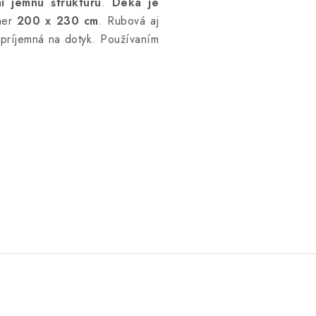
i jemnú štruktúru
.
Deka je
mer
200 x 230 cm
.
Rubová aj
príjemná na dotyk.
Používaním