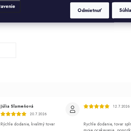
tavenie
Odmietnuť
Súhl
Júlia Slameňová
12.7.2026
20.7.2026
Rýchle dodanie, kvalitný tovar
Rychle dodanie, tovar spl
moje ocakavania, ponozk