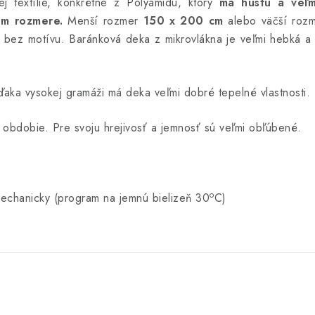
 textílie, konkrétne z Polyamidu, ktorý
má hustú a veľm
om rozmere.
Menší rozmer
150 x 200 cm
alebo väčší roz
ý bez motívu.
Baránková deka z mikrovlákna je veľmi hebká a 
aka vysokej gramáži má deka veľmi dobré tepelné vlastnosti.
 obdobie. Pre svoju hrejivosť a jemnosť sú veľmi obľúbené.
o
echanicky (program na jemnú bielizeň 30
C)