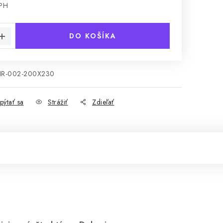
DPH
cena:
DO KOŠÍKA
JIR-002-200X230
pýtať sa
Strážiť
Zdieľať