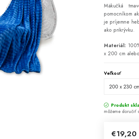
Mäkučká tmav
pomocníkom ako
je príjemne he
ako prikrývku.
Materiál:
100% 
x 200 cm aleb
Veľkosť
Produkt skl
€19,20