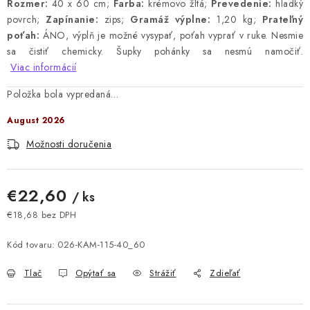
Rozmer:
40 x 60 cm;
Farba:
krémovo žltá;
Prevedenie:
hladký
povrch;
Zapínanie:
zips;
Gramáž výplne:
1,20 kg;
Prateľný
poťah:
ÁNO, výplň je možné vysypať, poťah vyprať v ruke.
Nesmie
sa čistiť chemicky.
Šupky pohánky sa nesmú namočiť.
Viac informácií
Položka bola vypredaná…
August 2026
Možnosti doručenia
€22,60
/ ks
€18,68 bez DPH
Jednotková cena:
Kód tovaru:
026-KAM-115-40_60
Tlač
Opýtať sa
Strážiť
Zdieľať