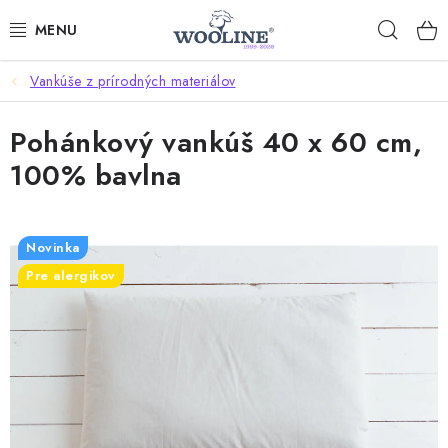
Prejsť
Hľad
na
obsah
Vankúše z prírodných materiálov
AKCIE
Pohánkový vankúš 40 x 60 cm,
OBLEČENIE Z VLNY
100% bavlna
OBUV
DOMOV A SPANIE
Novinka
Pre alergikov
SAUNA A ZDRAVIE
ZÁHRADA
Dodanie tovaru a ceny za doručenie
Hodnotenie obchodu
Kontakty
Odmeny pre našich zákazníkov
Moja objednávka