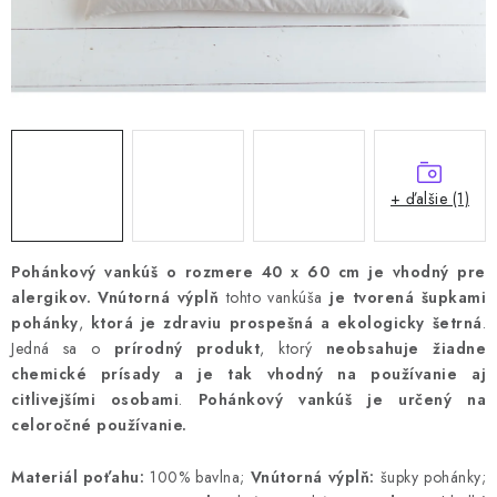
+ ďalšie (1)
Pohánkový vankúš o rozmere 40 x 60 cm je vhodný pre
alergikov.
Vnútorná výplň
tohto vankúša
je tvorená šupkami
pohánky
,
ktorá je zdraviu prospešná a ekologicky šetrná
.
Jedná sa o
prírodný produkt
, ktorý
neobsahuje žiadne
chemické prísady a je tak vhodný na používanie aj
citlivejšími osobami
.
Pohánkový vankúš je určený na
celoročné používanie.
Materiál poťahu:
100% bavlna;
Vnútorná výplň:
šupky pohánky;