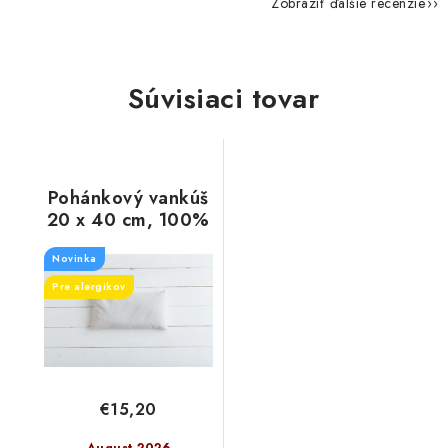
Zobraziť ďalšie recenzie
Súvisiaci tovar
Pohánkový vankúš
20 x 40 cm, 100%
bavlna
Novinka
Pre alergikov
€15,20
August 2026