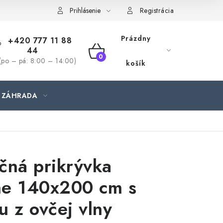
jednávka
Prihlásenie
Registrácia
Prázdny
+420 777 11 88
44
NÁKUPNÝ
(po – pá: 8:00 – 14:00)
košík
KOŠÍK
ZÁHRADA
čná prikrývka
ne 140x200 cm s
u z ovčej vlny