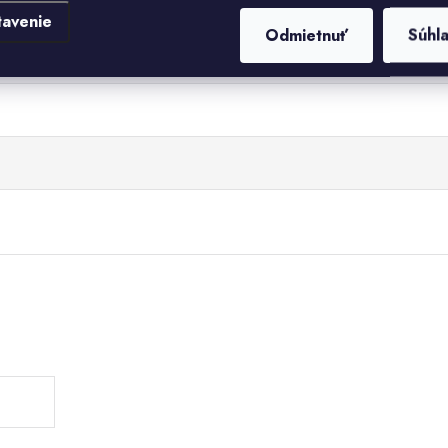
tavenie
Odmietnuť
Súhl