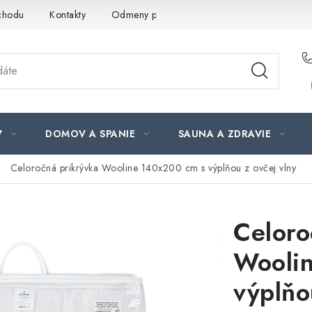
chodu
Kontakty
Odmeny pre našich zákazníkov
Moja ob
V
DOMOV A SPANIE
SAUNA A ZDRAVIE
Celoročná prikrývka Wooline 140x200 cm s výplňou z ovčej vlny
Celoro
Wooli
výplňo