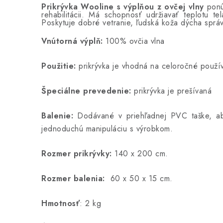
Prikrývka Wooline s výplňou z ovčej vlny
ponúk
rehabilitácii. Má schopnosť udržiavať teplotu 
Poskytuje dobré vetranie, ľudská koža dýcha sprá
Vnútorná výplň:
100% ovčia vlna
Použitie:
prikrývka je vhodná na celoročné použí
Špeciálne prevedenie:
prikrývka je prešívaná
Balenie:
Dodávané v priehľadnej PVC taške, aby
jednoduchú manipuláciu s výrobkom.
Rozmer prikrývky:
140 x 200 cm.
Rozmer balenia:
60 x 50 x 15 cm.
Hmotnosť
: 2 kg