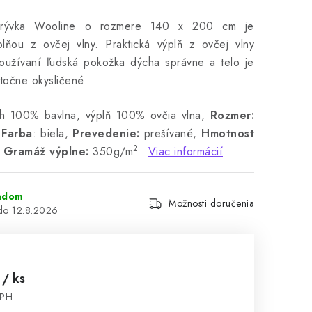
ikrývka Wooline o rozmere 140 x 200 cm je
lňou z ovčej vlny.
Praktická výplň z ovčej vlny
 používaní ľudská pokožka dýcha správne a telo je
točne okysličené.
 100% bavlna, výplň 100% ovčia vlna,
Rozmer:
Farba
: biela,
Prevedenie:
prešívané,
Hmotnost
2
,
Gramáž výplne:
350g/m
Viac informácií
adom
Možnosti doručenia
12.8.2026
6
/ ks
DPH
cena: