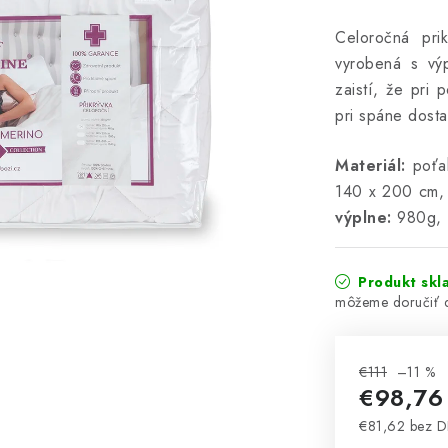
Celoročná pr
vyrobená s výp
zaistí, že pri
pri spáne dosta
Materiál:
poťah
140 x 200 cm,
výplne:
980g
Produkt skl
€111
–11 %
€98,7
€81,62 bez 
Jednotková 