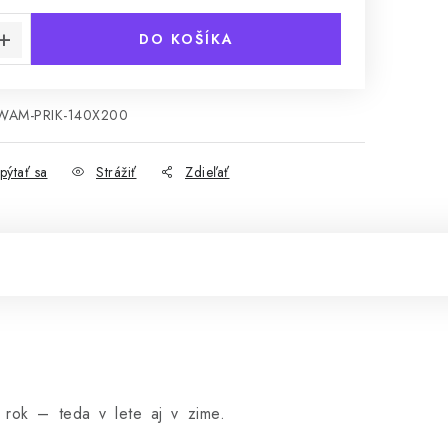
DO KOŠÍKA
WAM-PRIK-140X200
pýtať sa
Strážiť
Zdieľať
 rok – teda v lete aj v zime.