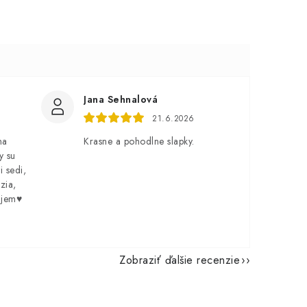
Jana Sehnalová
21.6.2026
na
Krasne a pohodlne slapky.
y su
i sedi,
zia,
ujem♥️
Zobraziť ďalšie recenzie