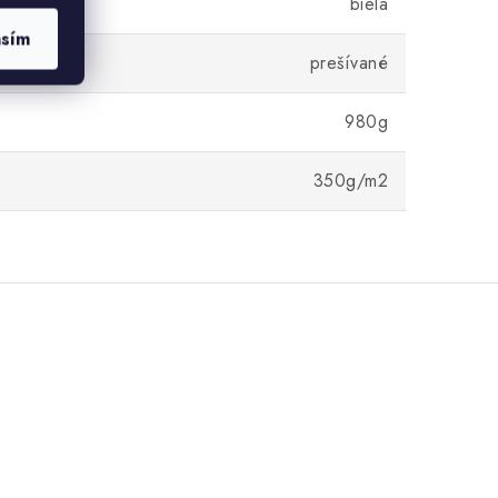
biela
asím
prešívané
980g
350g/m2