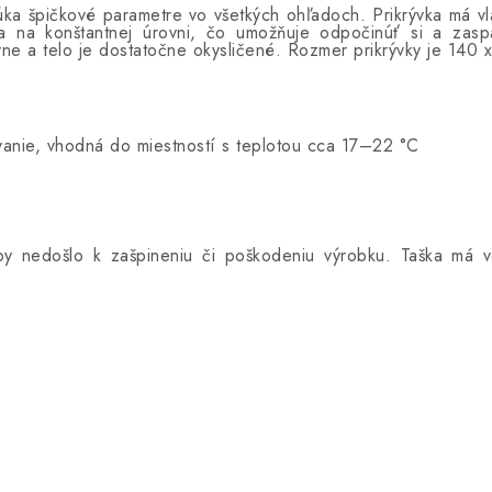
a špičkové parametre vo všetkých ohľadoch. Prikrývka má vla
tela na konštantnej úrovni, čo umožňuje odpočinúť si a za
vne a telo je dostatočne okysličené. Rozmer prikrývky je 140 
vanie, vhodná do miestností s teplotou cca 17–22 °C
 nedošlo k zašpineniu či poškodeniu výrobku. Taška má vo