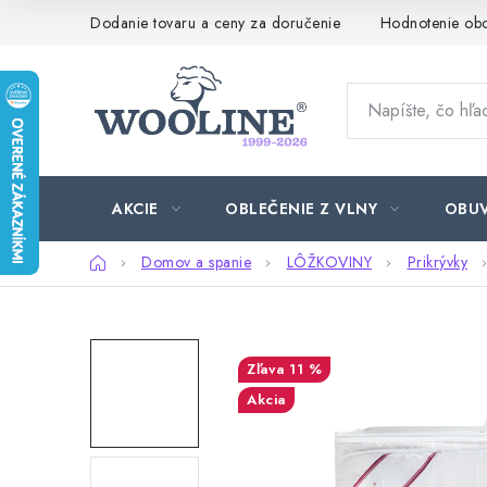
Prejsť
Dodanie tovaru a ceny za doručenie
Hodnotenie ob
na
obsah
AKCIE
OBLEČENIE Z VLNY
OBU
Domov
Domov a spanie
LÔŽKOVINY
Prikrývky
11 %
Akcia