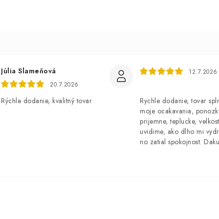
Júlia Slameňová
12.7.2026
20.7.2026
Rýchle dodanie, kvalitný tovar
Rychle dodanie, tovar spl
moje ocakavania, ponozk
prijemne, teplucke, velkost
uvidime, ako dlho mi vydr
no zatial spokojnost. Dak