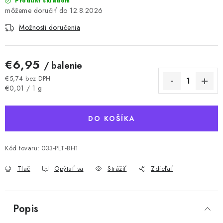
Produkt skladom
12.8.2026
Možnosti doručenia
€6,95
/ balenie
€5,74 bez DPH
Jednotková cena:
€0,01 / 1 g
DO KOŠÍKA
Kód tovaru:
033-PLT-BH1
Tlač
Opýtať sa
Strážiť
Zdieľať
Popis