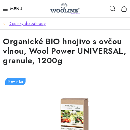
Prejsť
Hľad
na
obsah
Doplnky do záhrady
AKCIE
Organické BIO hnojivo s ovčou
OBLEČENIE Z VLNY
vlnou, Wool Power UNIVERSAL,
OBUV
granule, 1200g
DOMOV A SPANIE
Novinka
SAUNA A ZDRAVIE
ZÁHRADA
Dodanie tovaru a ceny za doručenie
Hodnotenie obchodu
Kontakty
Odmeny pre našich zákazníkov
Moja objednávka