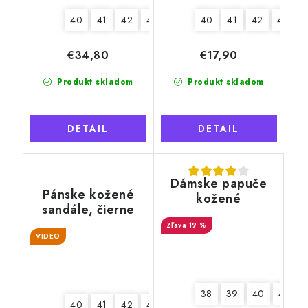
40
41
42
43
44
45
46
40
41
42
44
€34,80
€17,90
Produkt skladom
Produkt skladom
DETAIL
DETAIL
Dámske papuče
Pánske kožené
kožené
sandále, čierne
"Exclusive", hnedé
19 %
VIDEO
38
39
40
41
40
41
42
44
45
46