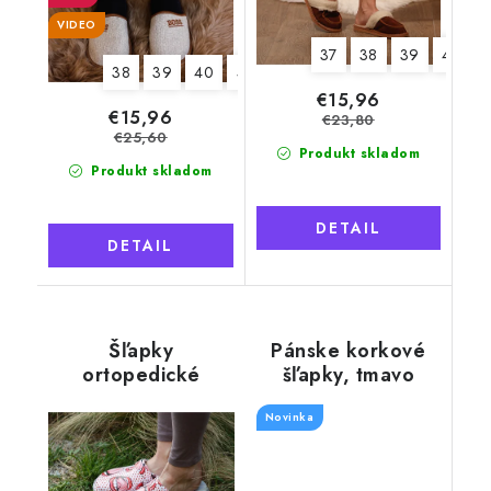
VIDEO
37
38
39
40
38
39
40
41
42
43
44
45
€15,96
€15,96
€23,80
€25,60
Produkt skladom
Produkt skladom
DETAIL
DETAIL
Šľapky
Pánske korkové
ortopedické
šľapky, tmavo
kožené ROLLING
hnedé
STONES, dámske
Novinka