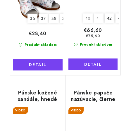
40
41
42
43
4
36
37
38
39
40
41
€66,60
€28,40
€75,60
Produkt skladom
Produkt skladom
DETAIL
DETAIL
Pánske kožené
Pánske papuče
sandále, hnedé
nazúvacie, čierne
VIDEO
VIDEO