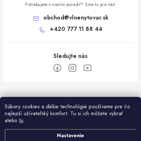
Potrebujete s niečím poradiť? Sme tu pre vás!
obchod
@
vlnenytovar.sk
+420 777 11 88 44
Z
á
Rady a tipy
p
Súbory cookies a ďalšie technológie používame pre čo
ä
Ako správne používat mulčovaciu biotextiliu z ovčej vlny v praxi
najlepší užívateľský komfort. Tu si ich môžete vybrať
Informácie pre vás
t
alebo
tu
i
Ovčia vlna v záhrade: prírodný mulč, ktorý zlepšuje pôdu a chráni
Dodanie tovaru a ceny za doručenie
Prijímame online platby
Nastavenie
e
rastliny
Hodnotenie obchodu