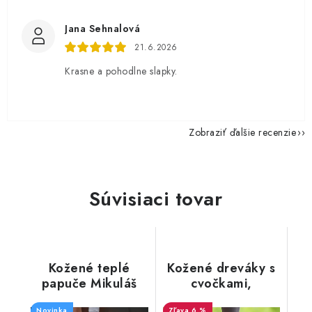
Jana Sehnalová
21.6.2026
Krasne a pohodlne slapky.
Zobraziť ďalšie recenzie
Súvisiaci tovar
Kožené teplé
Kožené dreváky s
papuče Mikuláš
cvočkami,
"Exclusive"
EXCLUSIVE
Novinka
6 %