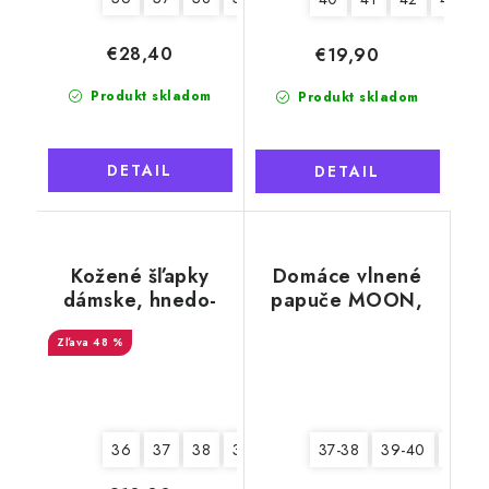
€28,40
€19,90
Produkt skladom
Produkt skladom
DETAIL
DETAIL
Kožené šľapky
Domáce vlnené
dámske, hnedo-
papuče MOON,
biele so snehovou
béžové
48 %
vločkou
36
37
38
39
40
41
37-38
39-40
41-42