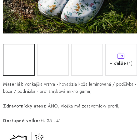
+ ďalšie (4)
Materiál:
vonkajšia vrstva - hovädzia koža laminovaná / podšívka -
koža / podrážka - protišmyková mikro guma,
Zdravotnícky atest:
ÁNO, vložka má zdravotnícky profil,
Dostupné veľkosti:
35 - 41