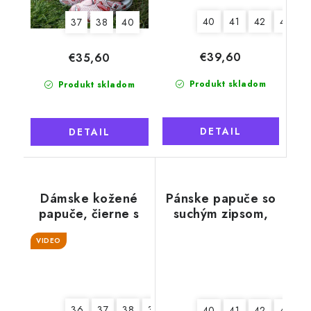
40
41
42
43
4
37
38
40
€39,60
€35,60
Produkt skladom
Produkt skladom
DETAIL
DETAIL
Dámske kožené
Pánske papuče so
papuče, čierne s
suchým zipsom,
kvetmi
čierny lem
VIDEO
36
37
38
39
40
41
40
41
42
44
4