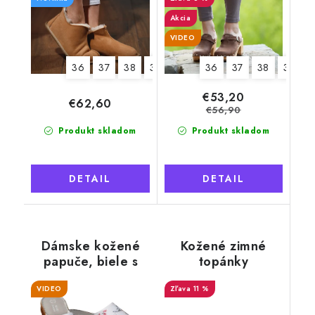
Akcia
VIDEO
36
37
38
39
40
41
36
42
37
43
38
44
39
4
€53,20
€62,60
€56,90
Produkt skladom
Produkt skladom
DETAIL
DETAIL
Dámske kožené
Kožené zimné
papuče, biele s
topánky
kvetmi
"Exclusive"
VIDEO
11 %