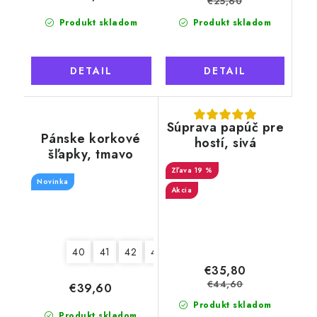
€25,60
Produkt skladom
Produkt skladom
DETAIL
DETAIL
Súprava papúč pre
Pánske korkové
hostí, sivá
šľapky, tmavo
hnedé
19 %
Novinka
Akcia
40
41
42
43
44
45
46
€35,80
€44,60
€39,60
Produkt skladom
Produkt skladom