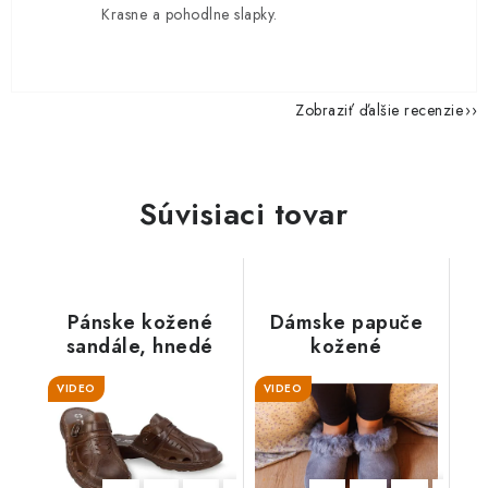
Krasne a pohodlne slapky.
Zobraziť ďalšie recenzie
Súvisiaci tovar
Pánske kožené
Dámske papuče
sandále, hnedé
kožené
"Exclusive", sivé
VIDEO
VIDEO