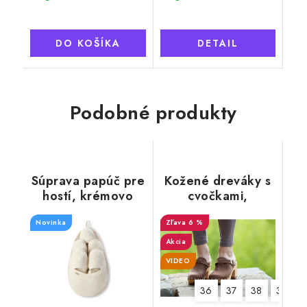
DO KOŠÍKA
DETAIL
Podobné produkty
Súprava papúč pre
Kožené dreváky s
hostí, krémovo
cvočkami,
žltá
EXCLUSIVE
Novinka
6 %
Akcia
VIDEO
36
37
38
39