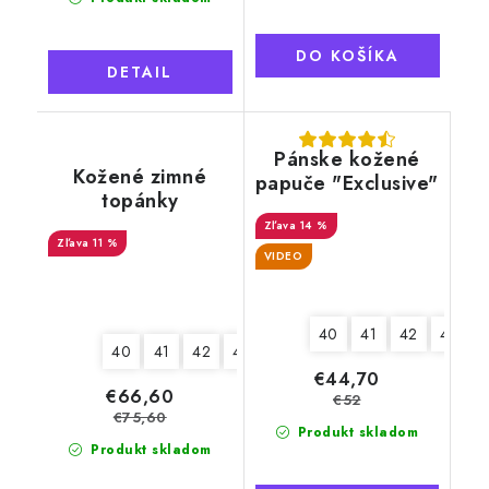
DO KOŠÍKA
DETAIL
Pánske kožené
Kožené zimné
papuče "Exclusive"
topánky
"Exclusive"
14 %
11 %
VIDEO
40
41
42
43
4
40
41
42
43
44
45
€44,70
€66,60
€52
€75,60
Produkt skladom
Produkt skladom