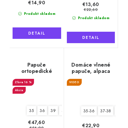
€14,90
€13,60
€22,60
Produkt skladom
Produkt skladom
DETAIL
DETAIL
Papuče
Domáce vlnené
ortopedické
papuče, alpaca
kožené s kvetmi,
plná špička,
16 %
VIDEO
dámske
Akcia
35
36
39
41
35-36
37-38
41-42
€47,60
€22,90
€56,90