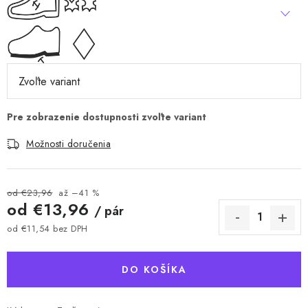
Možnosti doručenia
od €23,96
až –41 %
od
€13,96
/ pár
od
€11,54
bez DPH
Jednotková cena:
DO KOŠÍKA