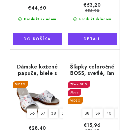
€53,20
€44,60
€56,90
Produkt skladom
Produkt skladom
DO KOŠÍKA
DETAIL
Dámske kožené
Šľapky celoročné
papuče, biele s
BOSS, svetlé, ľan
kvetmi
VIDEO
37 %
Akcia
VIDEO
38
39
40
41
36
37
38
39
40
41
€15,96
€28,40