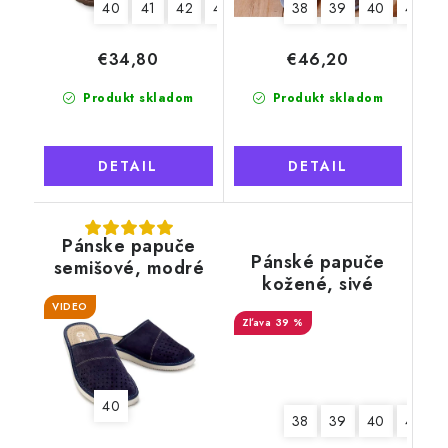
40
41
42
43
44
45
38
46
39
40
41
€34,80
€46,20
Produkt skladom
Produkt skladom
DETAIL
DETAIL
Pánske papuče
Pánské papuče
semišové, modré
kožené, sivé
BOSS, svetlá
VIDEO
39 %
podrážka
40
38
39
40
41