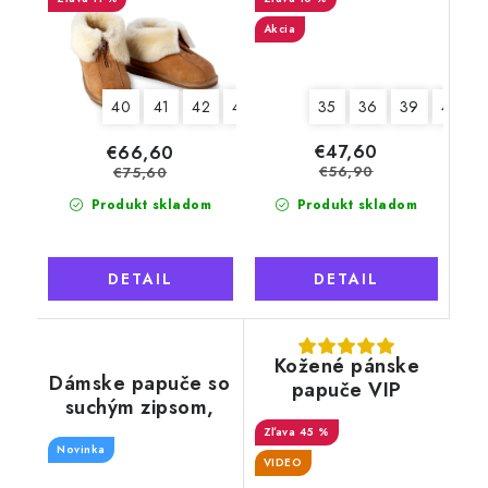
plná špička,
dámske
Akcia
35
36
39
41
40
41
42
43
44
45
€47,60
€66,60
€56,90
€75,60
Produkt skladom
Produkt skladom
DETAIL
DETAIL
Kožené pánske
Dámske papuče so
papuče VIP
suchým zipsom,
šedý lem
45 %
Novinka
VIDEO