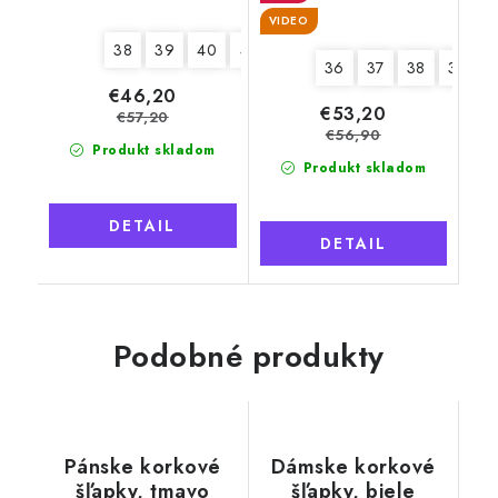
VIDEO
38
39
40
41
42
36
37
38
39
€46,20
€53,20
€57,20
€56,90
Produkt skladom
Produkt skladom
DETAIL
DETAIL
Podobné produkty
Pánske korkové
Dámske korkové
šľapky, tmavo
šľapky, biele