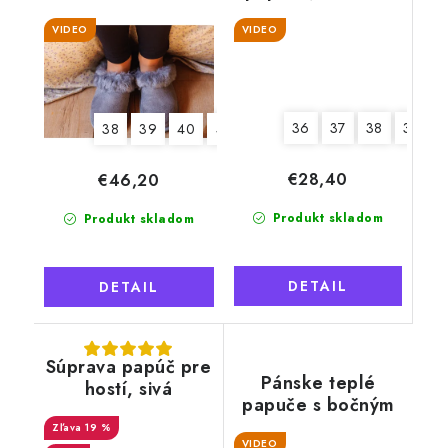
"Exclusive", sivé
kvetmi
VIDEO
VIDEO
36
37
38
39
38
39
40
41
42
€28,40
€46,20
Produkt skladom
Produkt skladom
DETAIL
DETAIL
Súprava papúč pre
Pánske teplé
hostí, sivá
papuče s bočným
plastovým zipsom,
19 %
VIDEO