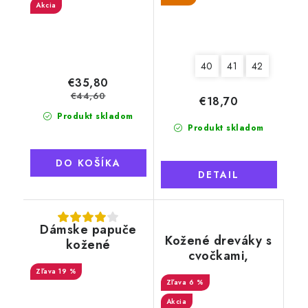
čierny lem
Akcia
40
41
42
€35,80
€44,60
€18,70
Produkt skladom
Produkt skladom
DO KOŠÍKA
DETAIL
Dámske papuče
Kožené dreváky s
kožené
cvočkami,
"Exclusive", hnedé
EXCLUSIVE
19 %
6 %
Akcia