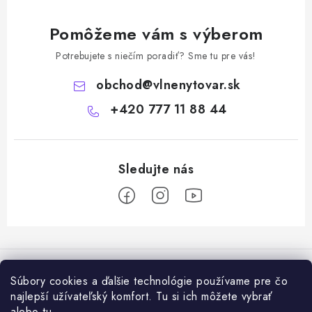
Pomôžeme vám s výberom
Potrebujete s niečím poradiť? Sme tu pre vás!
obchod
@
vlnenytovar.sk
+420 777 11 88 44
Z
á
Rady a tipy
p
Súbory cookies a ďalšie technológie používame pre čo
ä
Ako správne používat mulčovaciu biotextiliu z ovčej vlny v praxi
najlepší užívateľský komfort. Tu si ich môžete vybrať
Informácie pre vás
alebo
tu