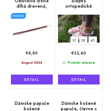
Obúvacia lyžica
Šľapky
dlhá drevená,
ortopedické
farba mahagón, 73
kožené ROLLING
Novinka
cm
STONES, dámske
37
38
40
€8,80
€35,60
August 2026
Produkt skladom
DETAIL
DETAIL
Dámske papuče
Dámske kožené
kožené
papuče, čierne s