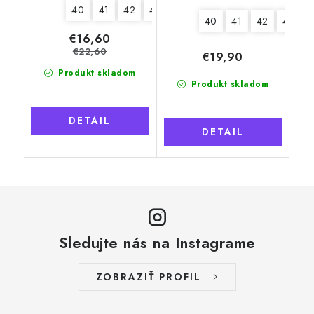
40
41
42
43
44
45
46
40
41
42
44
4
€16,60
€22,60
€19,90
Produkt skladom
Produkt skladom
DETAIL
DETAIL
Sledujte nás na Instagrame
ZOBRAZIŤ PROFIL