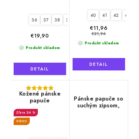
40
41
42
43
4
36
37
38
39
40
41
€11,96
€21,96
€19,90
Produkt skladom
Produkt skladom
DETAIL
DETAIL
Kožené pánske
Pánske papuče so
papuče
suchým zipsom,
čierny lem
26 %
VIDEO