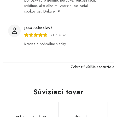
ponozky su prijemne, teplucke, velkosti sedi,
uvidime, ako dlho mi vydrzia, no zatial
spokojnost. Dakujem♥️
Jana Sehnalová
21.6.2026
Krasne a pohodlne slapky.
Zobraziť ďalšie recenzie
Súvisiaci tovar