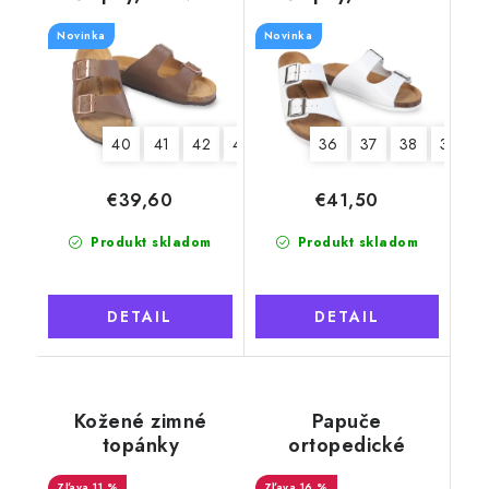
hnedé
Novinka
Novinka
40
41
42
43
44
45
36
46
37
38
39
€39,60
€41,50
Produkt skladom
Produkt skladom
DETAIL
DETAIL
Kožené zimné
Papuče
topánky
ortopedické
"Exclusive"
kožené s kvetmi,
11 %
16 %