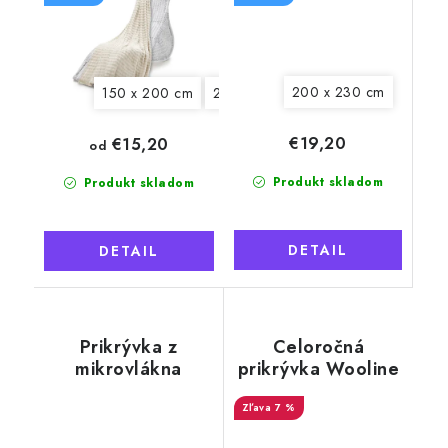
200 x 230 cm
150 x 200 cm
200 x 230 cm
€19,20
€15,20
od
Produkt skladom
Produkt skladom
DETAIL
DETAIL
Prikrývka z
Celoročná
mikrovlákna
prikrývka Wooline
150x200 cm,
220x200 cm s
mesačný svit
výplňou z ovčej
7 %
vlny