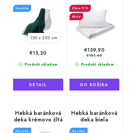
rebrovaná
Wooline s výplňou
Novinka
z ovčej vlny
11 %
Akcia
150 x 200 cm
€159,90
€15,20
€181,40
Produkt skladom
Produkt skladom
DETAIL
DO KOŠÍKA
Hebká baránková
Hebká baránková
deka krémovo žltá
deka biela
Novinka
Novinka