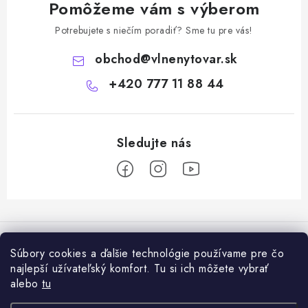
Pomôžeme vám s výberom
Potrebujete s niečím poradiť? Sme tu pre vás!
obchod
@
vlnenytovar.sk
+420 777 11 88 44
Z
á
Rady a tipy
p
Súbory cookies a ďalšie technológie používame pre čo
ä
Ako správne používat mulčovaciu biotextiliu z ovčej vlny v praxi
najlepší užívateľský komfort. Tu si ich môžete vybrať
Informácie pre vás
t
alebo
tu
i
Ovčia vlna v záhrade: prírodný mulč, ktorý zlepšuje pôdu a chráni
Dodanie tovaru a ceny za doručenie