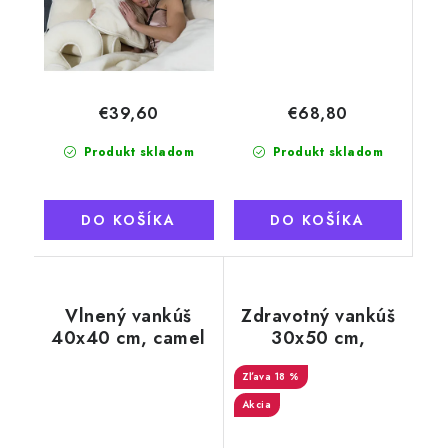
€68,80
€39,60
Produkt skladom
Produkt skladom
DO KOŠÍKA
DO KOŠÍKA
Vlnený vankúš
Zdravotný vankúš
40x40 cm, camel
30x50 cm,
pamäťová pena,
poťah Európske
18 %
Merino
Akcia