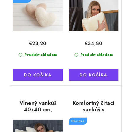
€23,20
€34,80
Produkt skladom
Produkt skladom
DO KOŠÍKA
DO KOŠÍKA
Vlnený vankúš
Komfortný čítací
40x40 cm,
vankúš s
snehovo biely,
podrúčkami MEGI,
Novozélandské
Novinka
Thumbled,
Merino
krémovo žltá