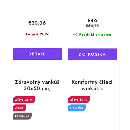
€46
€30,36
€56,10
August 2026
Produkt skladom
DETAIL
DO KOŠÍKA
Zdravotný vankúš
Komfortný čítací
30x50 cm,
vankúš s
pamäťová pena,
podrúčkami MEGI,
poťah s aktívnym
25 %
Thumbled, sivý
13 %
striebrom
Akcia
Novinka
Exclusive