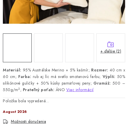
+ ďalšie (2)
Materiál:
95% Austrálske Merino + 5% kašmír;
Rozmer:
40 cm x
60 cm;
Farba:
rub aj líc má svetlo smotanovú farbu;
Výplň:
50%
silikónové guličky + 50% kúsky pamäťovej peny
;
Gramáž:
500 –
2
550g/m
;
Prateľný poťah:
ÁNO
Viac informácií
Položka bola vypredaná…
August 2026
Možnosti doručenia