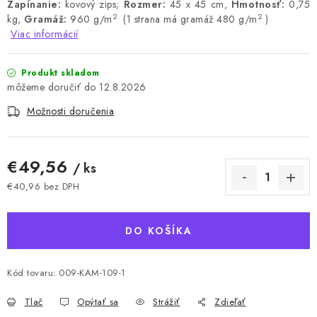
Zapínanie:
kovový zips;
Rozmer:
45 x 45 cm,
Hmotnosť:
0,75
2
2
kg,
Gramáž:
960 g/m
(1 strana má gramáž 480 g/m
)
Viac informácií
Produkt skladom
12.8.2026
Možnosti doručenia
€49,56
/ ks
€40,96 bez DPH
Jednotková cena:
DO KOŠÍKA
Kód tovaru:
009-KAM-109-1
Tlač
Opýtať sa
Strážiť
Zdieľať