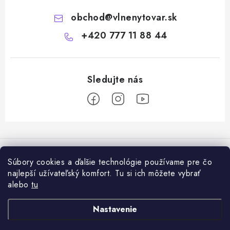
obchod
@
vlnenytovar.sk
+420 777 11 88 44
Z
á
Rady a tipy
p
Súbory cookies a ďalšie technológie používame pre čo
ä
Ako správne používat mulčovaciu biotextiliu z ovčej vlny v praxi
najlepší užívateľský komfort. Tu si ich môžete vybrať
Informácie pre vás
t
alebo
tu
i
Ovčia vlna v záhrade: prírodný mulč, ktorý zlepšuje pôdu a chráni
Dodanie tovaru a ceny za doručenie
Prijímame online platby
Nastavenie
e
rastliny
Hodnotenie obchodu