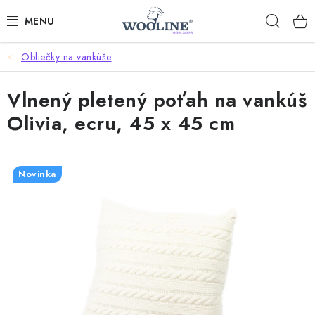
Prejsť
Hľad
na
obsah
Obliečky na vankúše
AKCIE
Vlnený pletený poťah na vankúš
OBLEČENIE Z VLNY
Olivia, ecru, 45 x 45 cm
OBUV
DOMOV A SPANIE
Novinka
SAUNA A ZDRAVIE
ZÁHRADA
Dodanie tovaru a ceny za doručenie
Hodnotenie obchodu
Kontakty
Odmeny pre našich zákazníkov
Moja objednávka