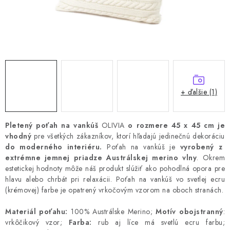
+ ďalšie (1)
Pletený poťah na vankúš
OLIVIA
o rozmere 45 x 45 cm je
vhodný
pre všetkých zákazníkov, ktorí hľadajú jedinečnú dekoráciu
do moderného interiéru.
Poťah na vankúš je
vyrobený z
extrémne jemnej priadze Austrálskej merino vlny
.
Okrem
estetickej hodnoty môže náš produkt slúžiť ako pohodlná opora pre
hlavu alebo chrbát pri relaxácii.
Poťah na vankúš vo svetlej ecru
(krémovej) farbe je opatrený vrkočovým vzorom na oboch stranách.
Materiál poťahu:
100% Austrálske Merino;
Motív obojstranný
:
vrkôčikový vzor;
Farba:
rub aj líce má svetlú ecru farbu;