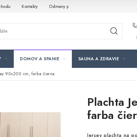
chodu
Kontakty
Odmeny pre našich zákazníkov
Moja ob
V
DOMOV A SPANIE
SAUNA A ZDRAVIE
sey 90x200 cm, farba čierna
Plachta J
farba čie
Jersey plachta na p