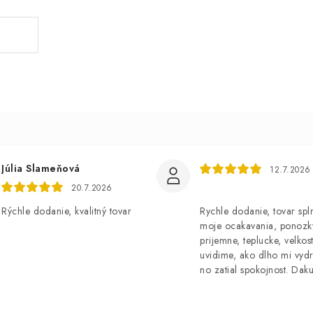
Júlia Slameňová
12.7.2026
20.7.2026
Rýchle dodanie, kvalitný tovar
Rychle dodanie, tovar spl
moje ocakavania, ponozk
prijemne, teplucke, velkost
uvidime, ako dlho mi vydr
no zatial spokojnost. Dak