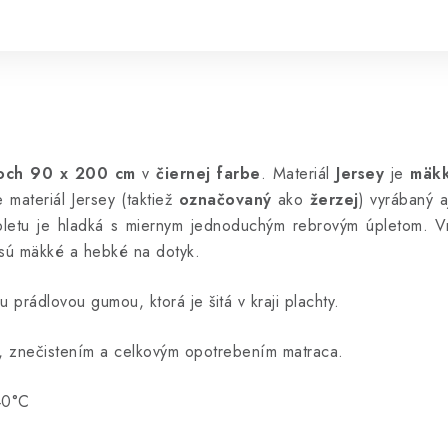
och 90 x 200 cm
v
čiernej farbe
. Materiál
Jersey
je
mäkk
materiál Jersey (taktiež
označovaný
ako
žerzej
) vyrábaný a
pletu je hladká s miernym jednoduchým rebrovým úpletom. Vn
 sú mäkké a hebké na dotyk.
prádlovou gumou, ktorá je šitá v kraji plachty.
m, znečistením a celkovým opotrebením matraca.
40
°C