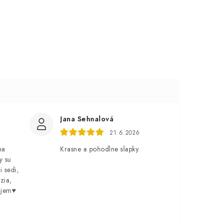
Jana Sehnalová
21.6.2026
na
Krasne a pohodlne slapky.
y su
i sedi,
zia,
ujem♥️