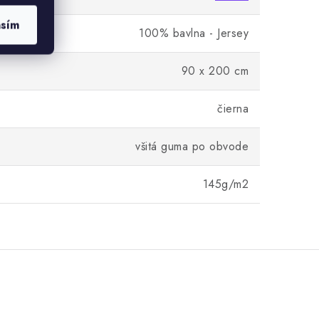
asím
100% bavlna - Jersey
90 x 200 cm
čierna
všitá guma po obvode
145g/m2