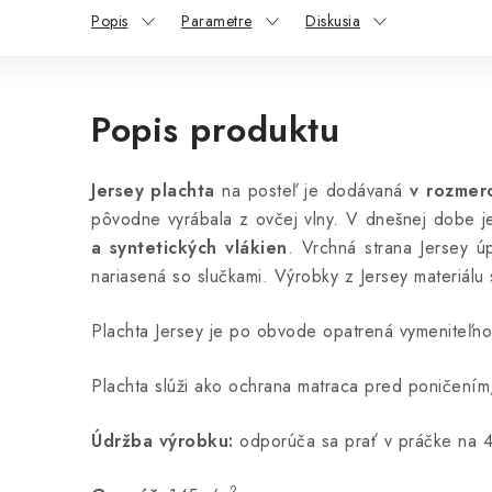
Popis
Parametre
Diskusia
Popis produktu
Jersey plachta
na posteľ je dodávaná
v rozmer
pôvodne vyrábala z ovčej vlny. V dnešnej dobe je 
a syntetických vlákien
. Vrchná strana Jersey ú
nariasená so slučkami. Výrobky z Jersey materiálu
Plachta Jersey je po obvode opatrená vymeniteľnou 
Plachta slúži ako ochrana matraca pred poničení
Údržba výrobku:
odporúča sa prať v práčke na 
2