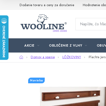
Prejsť
Dodanie tovaru a ceny za doručenie
Hodnotenie ob
na
obsah
AKCIE
OBLEČENIE Z VLNY
OBU
Domov
Domov a spanie
LÔŽKOVINY
Plachta Jer
Novinka