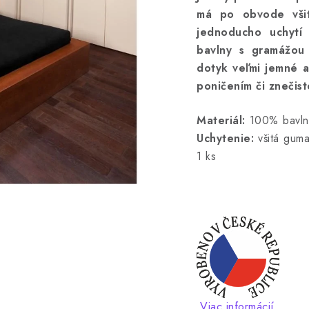
má po obvode vši
jednoducho uchytí
bavlny s gramážou
dotyk veľmi jemné a
poničením či znečist
Materiál:
100% bavlna
Uchytenie:
všitá gum
1 ks
Viac informácií