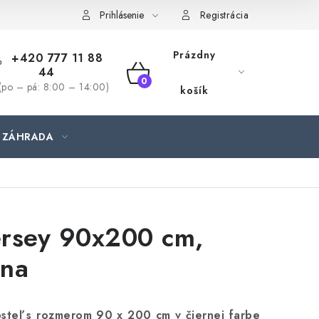
jednávka
Prihlásenie
Registrácia
Prázdny
+420 777 11 88
44
NÁKUPNÝ
(po – pá: 8:00 – 14:00)
košík
KOŠÍK
ZÁHRADA
ersey 90x200 cm,
rna
osteľ s rozmerom 90 x 200 cm v čiernej farbe