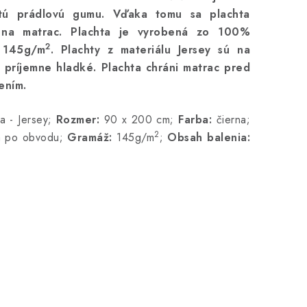
tú prádlovú gumu. Vďaka tomu sa plachta
 na matrac. Plachta je vyrobená zo 100%
2
 145g/m
. Plachty z materiálu Jersey sú na
 príjemne hladké. Plachta chráni matrac pred
ením.
 - Jersey;
Rozmer:
90 x 200 cm;
Farba:
čierna;
2
a po obvodu;
Gramáž:
145g/m
;
Obsah balenia: