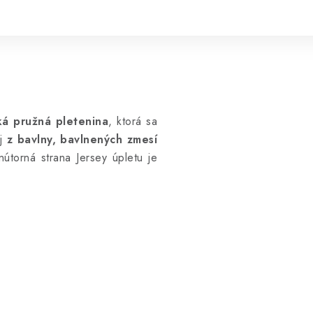
á pružná pletenina
, ktorá sa
j
z bavlny, bavlnených zmesí
útorná strana Jersey úpletu je