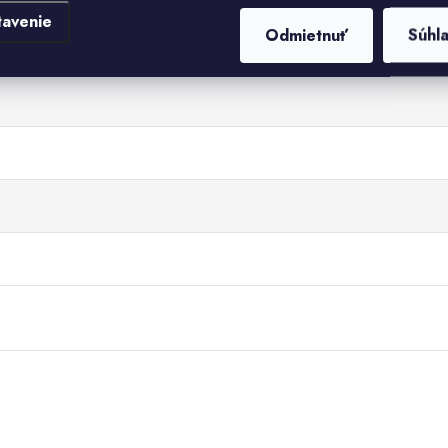
tavenie
Odmietnuť
Súhl