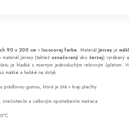
och 90 x 200 cm
v
lososovej farbe
. Materiál
Jersey
je
mäk
materiál Jersey (taktiež
označovaný
ako
žerzej
) vyrábaný a
pletu je hladká s miernym jednoduchým rebrovým úpletom. Vn
 sú mäkké a hebké na dotyk.
prádlovou gumou, ktorá je šitá v kraji plachty.
m, znečistením a celkovým opotrebením matraca.
40
°C