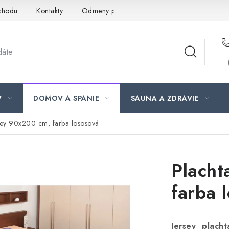
chodu
Kontakty
Odmeny pre našich zákazníkov
Moja ob
V
DOMOV A SPANIE
SAUNA A ZDRAVIE
sey 90x200 cm, farba lososová
Placht
farba 
Jersey plac