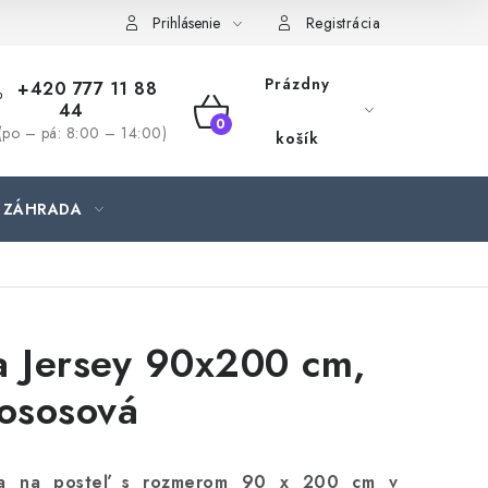
jednávka
Prihlásenie
Registrácia
Prázdny
+420 777 11 88
44
NÁKUPNÝ
(po – pá: 8:00 – 14:00)
košík
KOŠÍK
ZÁHRADA
a Jersey 90x200 cm,
lososová
hta na posteľ s rozmerom 90 x 200 cm v