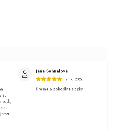
Jana Sehnalová
21.6.2026
na
Krasne a pohodlne slapky.
y su
i sedi,
zia,
ujem♥️