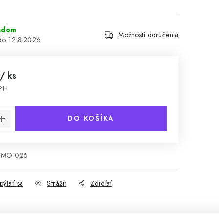
adom
Možnosti doručenia
12.8.2026
/ ks
DPH
cena:
DO KOŠÍKA
SMO-026
pýtať sa
Strážiť
Zdieľať