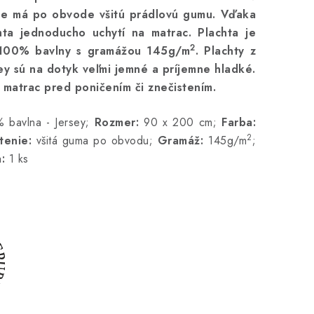
be má po obvode všitú prádlovú gumu. Vďaka
ta jednoducho uchytí na matrac. Plachta je
2
100% bavlny s gramážou 145g/m
. Plachty z
sey sú na dotyk veľmi jemné a príjemne hladké.
i matrac pred poničením či znečistením.
bavlna - Jersey;
Rozmer:
90 x 200 cm;
Farba:
2
tenie:
všitá guma po obvodu;
Gramáž:
145g/m
;
:
1 ks