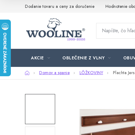
Prejsť
Dodanie tovaru a ceny za doručenie
Hodnotenie ob
na
obsah
AKCIE
OBLEČENIE Z VLNY
OBU
Domov
Domov a spanie
LÔŽKOVINY
Plachta Jer