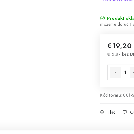
Produkt skl
€19,20
€15,87 bez 
Jednotková 
Kód tovaru:
001-
Tlač
O