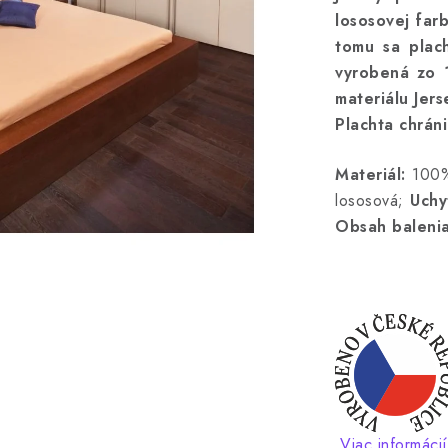
lososovej far
tomu sa plach
vyrobená zo 
materiálu Jer
Plachta chrán
Materiál:
100% 
lososová;
Uchy
Obsah balenia
Viac informácií