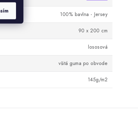
asím
100% bavlna - Jersey
90 x 200 cm
lososová
všitá guma po obvode
145g/m2