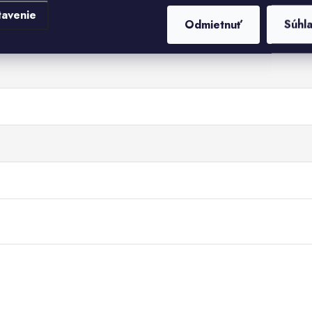
tavenie
Odmietnuť
Súhl