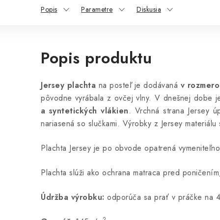
Popis
Parametre
Diskusia
Popis produktu
Jersey plachta
na posteľ je dodávaná
v rozmer
pôvodne vyrábala z ovčej vlny. V dnešnej dobe je 
a syntetických vlákien
. Vrchná strana Jersey ú
nariasená so slučkami. Výrobky z Jersey materiálu
Plachta Jersey je po obvode opatrená vymeniteľnou 
Plachta slúži ako ochrana matraca pred poničení
Údržba výrobku:
odporúča sa prať v práčke na 
2