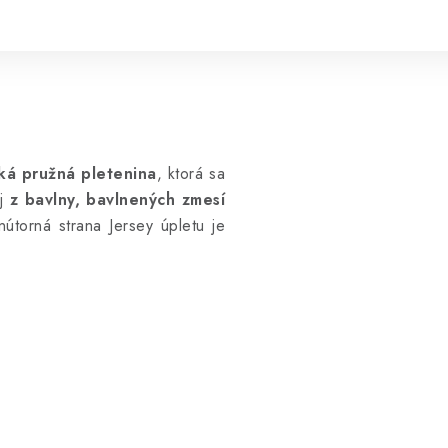
ká pružná pletenina
, ktorá sa
j
z bavlny, bavlnených zmesí
útorná strana Jersey úpletu je