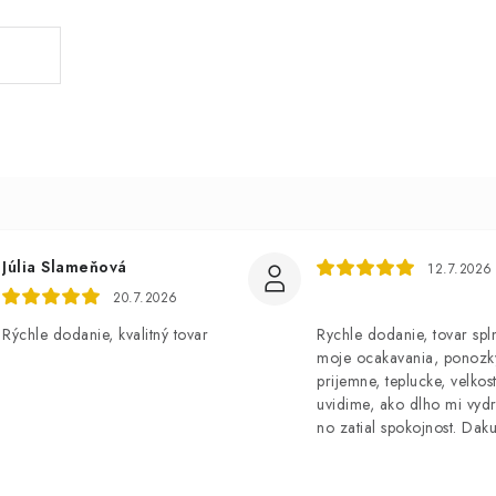
Júlia Slameňová
12.7.2026
20.7.2026
Rýchle dodanie, kvalitný tovar
Rychle dodanie, tovar spl
moje ocakavania, ponozk
prijemne, teplucke, velkost
uvidime, ako dlho mi vydr
no zatial spokojnost. Dak