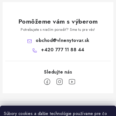
Pomôžeme vám s výberom
Potrebujete s niečím poradiť? Sme tu pre vás!
obchod
@
vlnenytovar.sk
+420 777 11 88 44
Z
á
Rady a tipy
p
Súbory cookies a ďalšie technológie používame pre čo