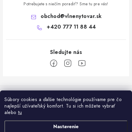
Potrebujete s niečím poradiť? Sme tu pre vás!
obchod
@
vlnenytovar.sk
+420 777 11 88 44
Z
á
Rady a tipy
p
Súbory cookies a ďalšie technológie používame pre čo
ä
Ako správne používat mulčovaciu biotextiliu z ovčej vlny v praxi
najlepší užívateľský komfort. Tu si ich môžete vybrať
Informácie pre vás
t
alebo
tu
i
Ovčia vlna v záhrade: prírodný mulč, ktorý zlepšuje pôdu a chráni
Dodanie tovaru a ceny za doručenie
Prijímame online platby
Nastavenie
e
rastliny
Hodnotenie obchodu