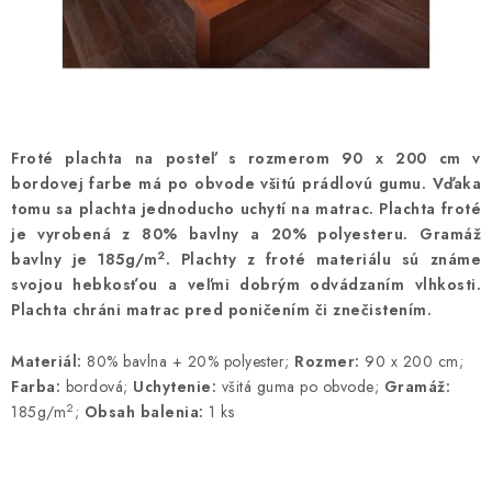
Froté plachta na posteľ s rozmerom 90 x 200 cm v
bordovej farbe má po obvode všitú prádlovú gumu. Vďaka
tomu sa plachta jednoducho uchytí na matrac. Plachta froté
je vyrobená z 80% bavlny a 20% polyesteru. Gramáž
2
bavlny je 185g/m
. Plachty z froté materiálu sú známe
svojou hebkosťou a veľmi dobrým odvádzaním vlhkosti.
Plachta chráni matrac pred poničením či znečistením.
Materiál:
80% bavlna + 20% polyester;
Rozmer:
90 x 200 cm;
Farba:
bordová;
Uchytenie:
všitá guma po obvode;
Gramáž:
2
185g/m
;
Obsah balenia:
1 ks