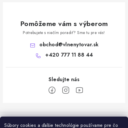
Pomôžeme vám s výberom
Potrebujete s niečím poradiť? Sme tu pre vás!
obchod
@
vlnenytovar.sk
+420 777 11 88 44
Z
á
Rady a tipy
p
Súbory cookies a ďalšie technológie používame pre čo