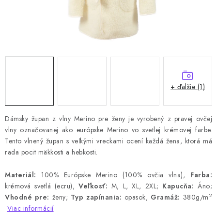
+ ďalšie (1)
Dámsky župan z vlny Merino pre ženy je vyrobený z pravej ovčej
vlny označovanej ako európske Merino vo svetlej krémovej farbe.
Tento vlnený župan s veľkými vreckami ocení každá žena, ktorá má
rada pocit mäkkosti a hebkosti.
Materiál:
100% Európske Merino (100% ovčia vlna),
Farba:
krémová svetlá (ecru),
Veľkosť:
M, L, XL, 2XL;
Kapucňa:
Áno;
2
Vhodné pre:
ženy;
Typ zapínania:
opasok,
Gramáž:
380g/m
Viac informácií