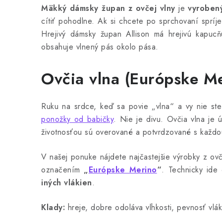
Mäkký dámsky župan z ovčej vlny
je
vyroben
cítiť pohodlne. Ak si chcete po sprchovaní spríj
Hrejivý dámsky župan Allison má hrejivú kapuc
obsahuje vlnený pás okolo pása.
Ovčia vlna (Európske M
Ruku na srdce, keď sa povie „vlna“ a vy nie ste
ponožky od babičky
. Nie je divu. Ovčia vlna je ú
životnosťou sú overované a potvrdzované s každou
V našej ponuke nájdete najčastejšie výrobky z ov
označením
„
Európske Merino
“
. Technicky id
iných vlákien
.
Klady:
hreje, dobre odoláva vlhkosti, pevnosť vlá