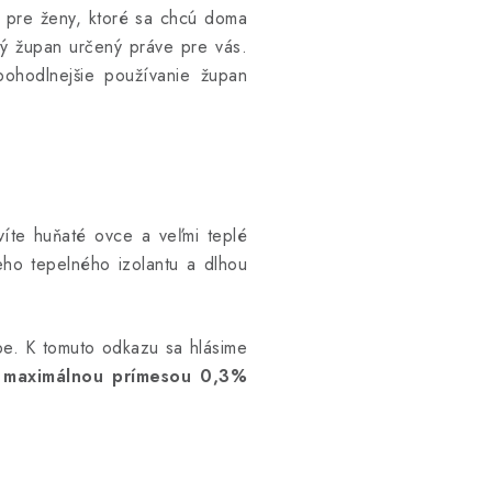
 pre ženy, ktoré sa chcú doma
ný župan určený práve pre vás.
hodlnejšie používanie župan
víte huňaté ovce a veľmi teplé
úceho tepelného izolantu a dlhou
ópe. K tomuto odkazu sa hlásime
s maximálnou prímesou 0,3%