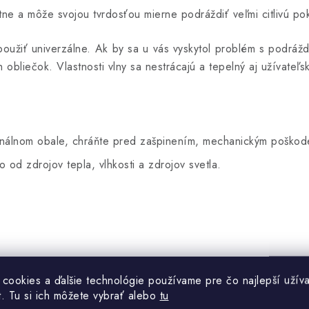
tne a môže svojou tvrdosťou mierne podráždiť veľmi citlivú po
 použiť univerzálne. Ak by sa u vás vyskytol problém s podráž
obliečok. Vlastnosti vlny sa nestrácajú a tepelný aj užívateľsk
iginálnom obale, chráňte pred zašpinením, mechanickým poškod
o od zdrojov tepla, vlhkosti a zdrojov svetla.
 cookies a ďalšie technológie používame pre čo najlepší užíva
o
ky (program na pranie vlny 30
C), za použitia
prostriedku s 
t. Tu si ich môžete vybrať alebo
tu
ymboly uvedené priamo na výrobku.