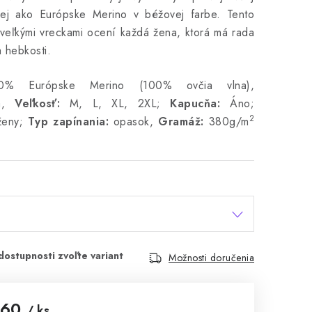
nej ako Európske Merino v béžovej farbe. Tento
 veľkými vreckami ocení každá žena, ktorá má rada
a hebkosti.
 Európske Merino (100% ovčia vlna),
á,
Veľkosť:
M, L, XL, 2XL;
Kapucňa:
Áno;
2
eny;
Typ zapínania:
opasok,
Gramáž:
380g/m
Možnosti doručenia
,60
/ ks