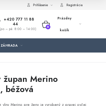
jednávka
Prihlásenie
Registrácia
Prázdny
+420 777 11 88
44
NÁKUPNÝ
(po – pá: 8:00 – 14:00)
košík
KOŠÍK
ZÁHRADA
 župan Merino
n, béžová
 vlny Merino pre ženy je vyrobený z pravej ovčej