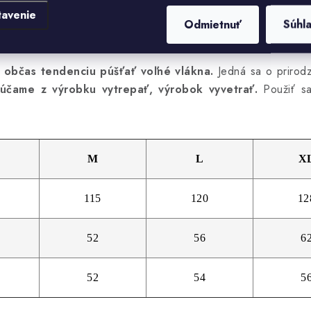
tavenie
Odmietnuť
Súhl
čej vlny nájdete
TU.
 občas tendenciu púšťať voľné vlákna.
Jedná sa o prirodz
účame z výrobku vytrepať, výrobok vyvetrať.
Použiť sa
.
M
L
X
115
120
12
52
56
6
52
54
5