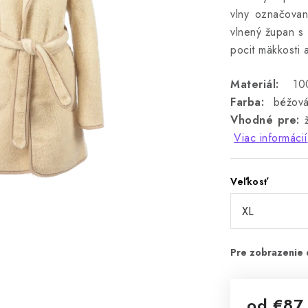
vlny označova
vlnený župan s
pocit mäkkosti 
Materiál:
100%
Farba:
béžov
Vhodné pre:
ž
Viac informácií
Veľkosť
od
€87