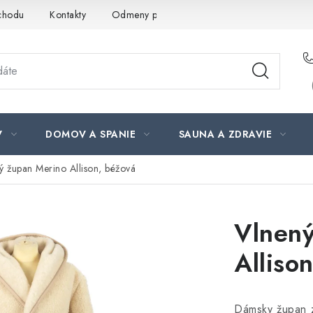
chodu
Kontakty
Odmeny pre našich zákazníkov
Moja ob
V
DOMOV A SPANIE
SAUNA A ZDRAVIE
ý župan Merino Allison, béžová
Vlnený
Alliso
Dámsky župan z