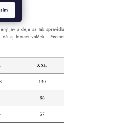
asím
ený jav a deje sa tak spravidla
 dá aj lepiaci valček - čistiaci
L
XXL
8
130
2
68
6
57