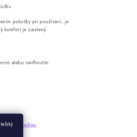
kožku
dením pokožky pri používaní, je
ý komfort je zaistený.
ením alebo navlhnutím
teľský
obsahom Lanolínu
.