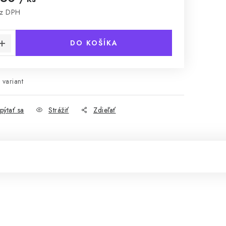
z DPH
cena:
DO KOŠÍKA
 variant
pýtať sa
Strážiť
Zdieľať