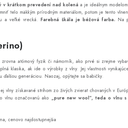
ý v krátkom prevedení nad kolená
a je ideálnym modelom
emniť telo mäkkým prírodným materiálom, potom je tento vlne
ňu a veľké vrecká.
Farebná škála je béžová farba.
Na po
erino)
 zrovna atómový fyzik či námorník, ako prvé si zrejme vyba
plná klasika, ak ide o výrobky z vlny. Jej vlastnosti vynikaj
 ďalšou generáciou. Naozaj, opýtajte sa babičky.
čej vlny získavané strihom zo živých zvierat chovaných v Eur
e o vlnu označovanú ako
„pure new wool“, teda o vlnu 
kna, cenovo najdostupnejšia