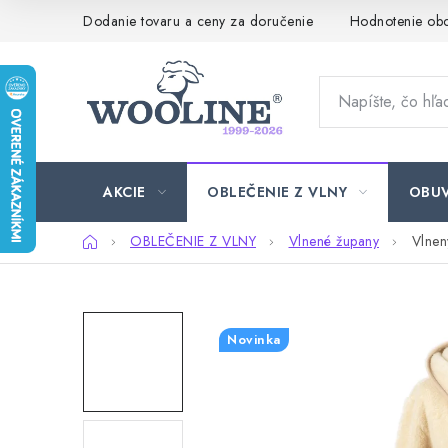
Prejsť
Dodanie tovaru a ceny za doručenie
Hodnotenie ob
na
obsah
AKCIE
OBLEČENIE Z VLNY
OBU
Domov
OBLEČENIE Z VLNY
Vlnené župany
Vlnen
Novinka