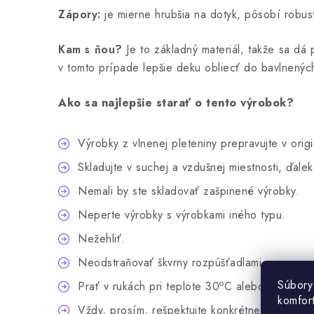
Zápory:
je mierne hrubšia na dotyk, pôsobí robus
Kam s ňou?
Je to základný materiál, takže sa dá
v tomto prípade lepšie deku obliecť do bavlnených 
Ako sa najlepšie starať o tento výrobok?
Výrobky z vlnenej pleteniny prepravujte v or
Skladujte v suchej a vzdušnej miestnosti, ďalek
Nemali by ste skladovať zašpinené výrobky.
Neperte výrobky s výrobkami iného typu.
Nežehliť.
Neodstraňovať škvrny rozpúšťadlami.
Súbory
o
Prať v rukách pri teplote 30
C alebo mechanic
komfor
Vždy, prosím, rešpektujte konkrétne pracie s