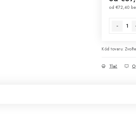
od
€72,40
be
Jednotková 
Kód tovaru:
Zvoľte
Tlač
O