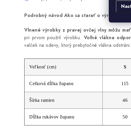
Nas
Podrobný návod Ako sa starať o výrobky z ov
Vlnené výrobky z pravej ovčej vlny môžu mať
pri prvom použití výrobku.
Voľné vlákna odpor
valček na odevy, ktorý prebytočné vlákna odstráni
Veľkosť (cm)
S
Celková dĺžka županu
115
Šírka ramien
46
Dĺžka rukávov županu
50