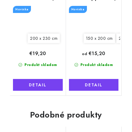
rebrovaná
rebrovaná
Novinka
Novinka
200 x 230 cm
150 x 200 cm
200 x
€15,20
€19,20
od
Produkt skladom
Produkt skladom
DETAIL
DETAIL
Podobné produkty