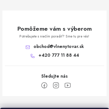
Pomôžeme vám s výberom
Potrebujete s niečím poradiť? Sme tu pre vás!
obchod
@
vlnenytovar.sk
+420 777 11 88 44
Z
á