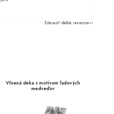
ujem♥️
Zobraziť ďalšie recenzie
Vlnená deka s motívom ľadových
medveďov