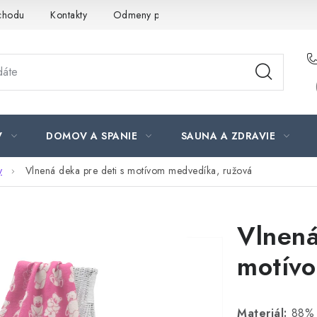
chodu
Kontakty
Odmeny pre našich zákazníkov
Moja ob
V
DOMOV A SPANIE
SAUNA A ZDRAVIE
y
Vlnená deka pre deti s motívom medvedíka, ružová
Vlnená
motívo
Materiál:
88% n