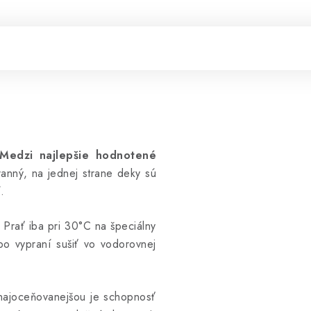
 Medzi najlepšie hodnotené
ranný, na jednej strane deky sú
.
 Prať iba pri 30°C na špeciálny
po vypraní sušiť vo vodorovnej
 najoceňovanejšou je schopnosť