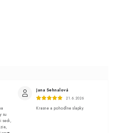
Jana Sehnalová
21.6.2026
na
Krasne a pohodlne slapky.
y su
i sedi,
zia,