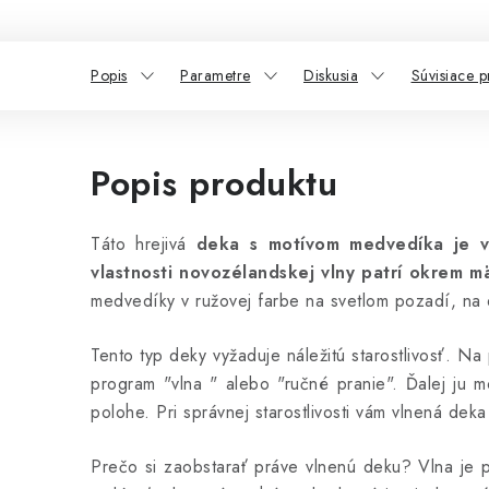
Popis
Parametre
Diskusia
Súvisiace p
Popis produktu
Táto hrejivá
deka s motívom medvedíka je v
vlastnosti novozélandskej vlny patrí okrem mä
medvedíky v ružovej farbe na svetlom pozadí, na 
Tento typ deky vyžaduje náležitú starostlivosť. Na
program "vlna " alebo "ručné pranie". Ďalej ju 
polohe. Pri správnej starostlivosti vám vlnená deka
Prečo si zaobstarať práve vlnenú deku? Vlna je p