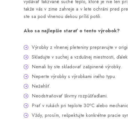
vydávať takzvané suché teplo, ktoré je nie len pr
takže vás v zime zahreje a v lete ochráni pred pre
ste sa pod vlnenou dekou príliš potili.
Ako sa najlepšie starať o tento výrobok?
Výrobky z vlnenej pleteniny prepravujte v or
Skladujte v suchej a vzdušnej miestnosti, ďalek
Nemali by ste skladovať zašpinené výrobky.
Neperte výrobky s výrobkami iného typu.
Nežehliť.
Neodstraňovať škvrny rozpúšťadlami.
o
Prať v rukách pri teplote 30
C alebo mechanic
Vždy, prosím, rešpektujte konkrétne pracie s