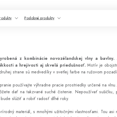
rodukty
Podobné produkty
yrobená z kombinácie novozélandskej vlny a bavlny.
kkosti a hrejivosti aj skvelá priedušnosť.
Motív je obojst
druhej strane sú medvedíky v svetlej farbe na ružovom pozadí
 pranie používajte výhradne pracie prostriedky určené na vlnu.
môžete dať na takzvané suché čistenie. Nepoužívať sušičku, 
 bude slúžiť a robiť radosť dlhé roky.
rírodný materiál, s mnohými užitočnými vlastnosťami. Tou asi