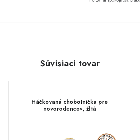
no zatial spokojnost. Dak
Súvisiaci tovar
Háčkovaná chobotnička pre
novorodencov, žltá