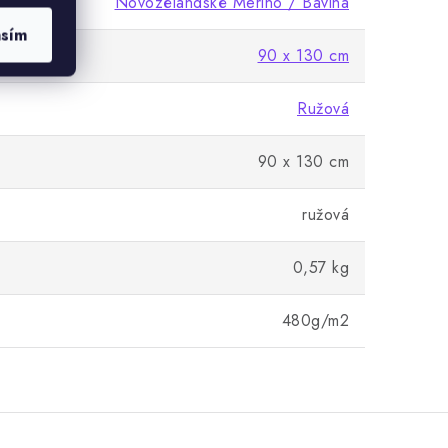
Novozélandské Merino / Bavlna
asím
90 x 130 cm
Ružová
90 x 130 cm
ružová
0,57 kg
480g/m2