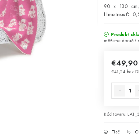
90 x 130 cm
Hmotnosť:
0,
Produkt skl
€49,9
€41,24 bez 
Jednotková 
Kód tovaru:
LAT_
Tlač
O