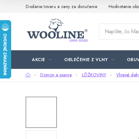
Prejsť
Dodanie tovaru a ceny za doručenie
Hodnotenie ob
na
obsah
AKCIE
OBLEČENIE Z VLNY
OBU
Domov
Domov a spanie
LÔŽKOVINY
Vlnené dek