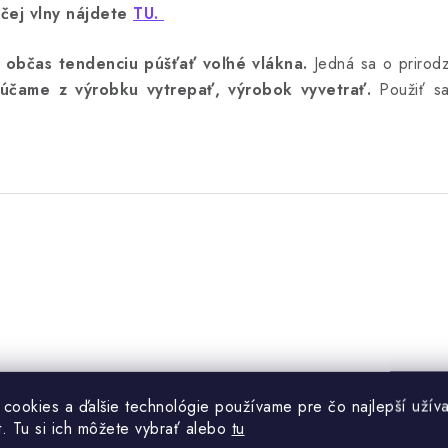
čej vlny nájdete
TU.
 občas tendenciu púšťať voľné vlákna.
Jedná sa o prirodz
účame z výrobku vytrepať, výrobok vyvetrať.
Použiť sa
.
 cookies a ďalšie technológie používame pre čo najlepší užíva
t. Tu si ich môžete vybrať alebo
tu