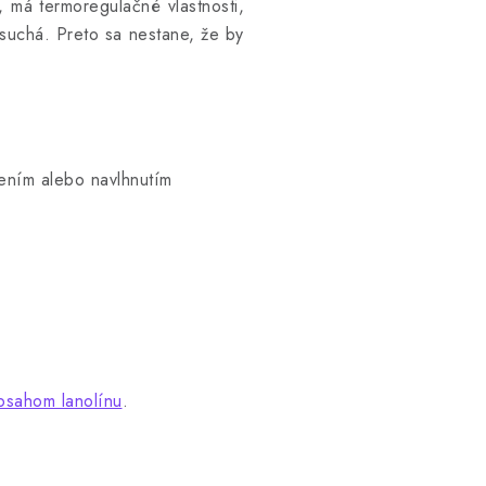
, má termoregulačné vlastnosti,
 suchá. Preto sa nestane, že by
ením alebo navlhnutím
bsahom lanolínu
.