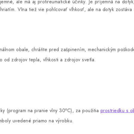
íjemné, ale má aj protireumatické účinky. Je príjemná na dotyk
hriatím. Vlna tiež vie pohlcovať vlhkosť, ale na dotyk zostáva
iginálnom obale, chráňte pred zašpinením, mechanickým poškod
o od zdrojov tepla, vlhkosti a zdrojov svetla.
o
ky (program na pranie vlny 30
C), za použitia
prostriedku s o
ymboly uvedené priamo na výrobku.