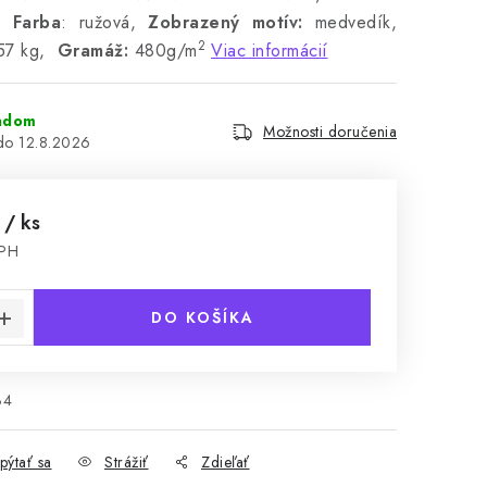
,
Farba
: ružová,
Zobrazený motív:
medvedík,
2
57 kg,
Gramáž:
480g/m
Viac informácií
adom
Možnosti doručenia
12.8.2026
0
/ ks
DPH
cena:
DO KOŠÍKA
34
pýtať sa
Strážiť
Zdieľať