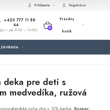
jednávka
Prihlásenie
Registrácia
Prázdny
+420 777 11 88
44
NÁKUPNÝ
(po – pá: 8:00 – 14:00)
košík
KOŠÍK
ZÁHRADA
 deka pre deti s
m medvedíka, ružová
ovozélandská ovčia vlna + 12% bavlna,
Rozmer: