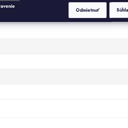
tavenie
Odmietnuť
Súhl