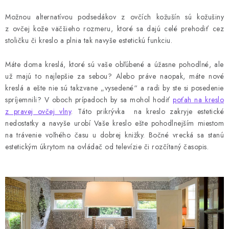
Možnou alternatívou podsedákov z ovčích kožušín sú kožušiny
z ovčej kože väčšieho rozmeru, ktoré sa dajú celé prehodiť cez
stoličku či kreslo a plnia tak navyše estetickú funkciu.
Máte doma kreslá, ktoré sú vaše obľúbené a úžasne pohodlné, ale
už majú to najlepšie za sebou? Alebo práve naopak, máte nové
kreslá a ešte nie sú takzvane „vysedené“ a radi by ste si posedenie
spríjemnili? V oboch prípadoch by sa mohol hodiť
poťah na kreslo
z pravej ovčej vlny
. Táto prikrývka
na kreslo zakryje estetické
nedostatky a navyše urobí Vaše kreslo ešte pohodlnejším miestom
na trávenie voľného času u dobrej knižky. Bočné vrecká sa stanú
estetickým úkrytom na ovládač od televízie či rozčítaný časopis.