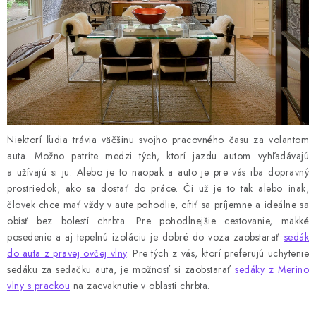
Niektorí ľudia trávia väčšinu svojho pracovného času za volantom
auta. Možno patríte medzi tých, ktorí jazdu autom vyhľadávajú
a užívajú si ju. Alebo je to naopak a auto je pre vás iba dopravný
prostriedok, ako sa dostať do práce. Či už je to tak alebo inak,
človek chce mať vždy v aute pohodlie, cítiť sa príjemne a ideálne sa
obísť bez bolestí chrbta. Pre pohodlnejšie cestovanie, mäkké
posedenie a aj tepelnú izoláciu je dobré do voza zaobstarať
sedák
do auta z pravej ovčej vlny
. Pre tých z vás, ktorí preferujú uchytenie
sedáku za sedačku auta, je možnosť si zaobstarať
sedáky z Merino
vlny s prackou
na zacvaknutie v oblasti chrbta.