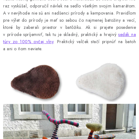
raz vyskúšal, odporučil návlek na sedlo všetkým svojim kamarátom.
A v nevýhode nie sú ani nadšenci prírody a kempovania. Pravidlom
pre výlet do prírody je mať so sebou čo najmenej batožiny a vecí,
ktoré by zaberali priestor v batôžiku. Ak si prajete posedenie
v prírode spríjemniť, tak tu je skladný, praktický a hrejivý
sedák na
túry zo 100% ovčej vlny
. Praktický valček stačí pripnúť na batoh
a ani o ňom neviete.