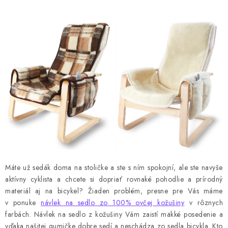
Máte už sedák doma na stoličke a ste s ním spokojní, ale ste navyše
aktívny cyklista a chcete si dopriať rovnaké pohodlie a prírodný
materiál aj na bicykel? Žiaden problém, presne pre Vás máme
v ponuke
návlek na sedlo zo 100% ovčej kožušiny
v rôznych
farbách. Návlek na sedlo z kožušiny Vám zaistí mäkké posedenie a
vďaka našitej gumičke dobre sedí a neschádza zo sedla bicykla. Kto