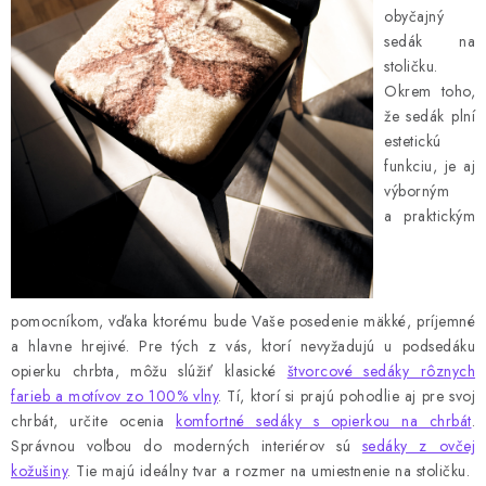
obyčajný
sedák na
stoličku.
Okrem toho,
že sedák plní
estetickú
funkciu, je aj
výborným
a praktickým
pomocníkom, vďaka ktorému bude Vaše posedenie mäkké, príjemné
a hlavne hrejivé. Pre tých z vás, ktorí nevyžadujú u podsedáku
opierku chrbta, môžu slúžiť klasické
štvorcové sedáky rôznych
farieb a motívov zo 100% vlny
. Tí, ktorí si prajú pohodlie aj pre svoj
chrbát, určite ocenia
komfortné sedáky s opierkou na chrbát
.
Správnou voľbou do moderných interiérov sú
sedáky z ovčej
kožušiny
. Tie majú ideálny tvar a rozmer na umiestnenie na stoličku.