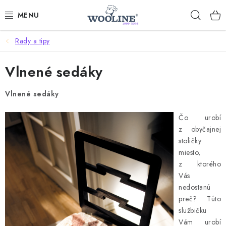
Prejsť
Hľad
na
obsah
Rady a tipy
AKCIE
Vlnené sedáky
OBLEČENIE Z VLNY
Vlnené sedáky
OBUV
Čo urobí
DOMOV A SPANIE
z obyčajnej
stoličky
SAUNA A ZDRAVIE
miesto,
z ktorého
ZÁHRADA
Vás
nedostanú
preč? Túto
Dodanie tovaru a ceny za doručenie
Hodnotenie obchodu
službičku
Kontakty
Odmeny pre našich zákazníkov
Moja objednávka
Vám urobí