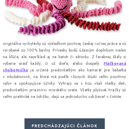
originálne vychytávky sú výsledkom poctivej českej ručnej práce a sú
vyrobené zo 100% bavlny. Prívesky budú úžasným doplnkom nielen
na kľúče, ale napríklad aj na batoh či aktovku. Z farebnej škály si
vyberie snáď každý, či už dieťa, alebo dospelý.
Háčkovaná
chobotnička
je určená predovšetkým ako kamarát pre bábätká
v inkubátoroch, na ktoré má podľa rôznych štúdii veľmi pozitívny
vplyv a upokojujúce účinky. Vyhrajú sa s ňou však všetky deti,
predovšetkým priaznivci morského sveta. Všetky plyšové hračky sú
veľmi praktické na údržbu, dajú sa jednoducho udržiavať v čistote.
PREDCHÁDZAJÚCI ČLÁNOK