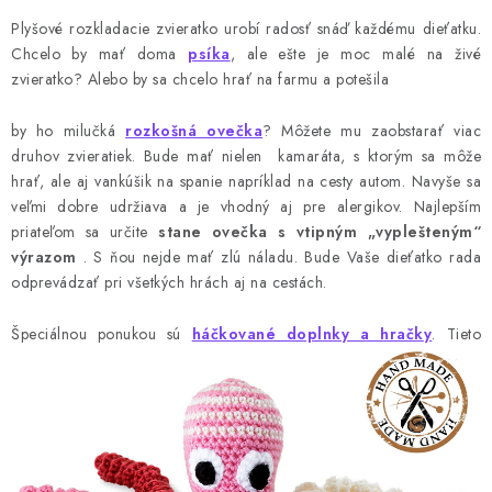
Plyšové rozkladacie zvieratko urobí radosť snáď každému dieťatku.
Chcelo by mať doma
psíka
, ale ešte je moc malé na živé
zvieratko? Alebo by sa chcelo hrať na farmu a potešila
by ho milučká
rozkošná ovečka
? Môžete mu zaobstarať viac
druhov zvieratiek. Bude mať nielen
kamaráta, s ktorým sa môže
hrať, ale aj vankúšik na spanie napríklad na cesty autom. Navyše sa
veľmi dobre udržiava a je vhodný aj pre alergikov. Najlepším
priateľom sa určite
stane ovečka s vtipným „vyplešteným“
výrazom
. S ňou nejde mať zlú náladu. Bude Vaše dieťatko rada
odprevádzať pri všetkých hrách aj na cestách.
Špeciálnou ponukou sú
háčkované dopl
nky a hračk
y
.
Tieto