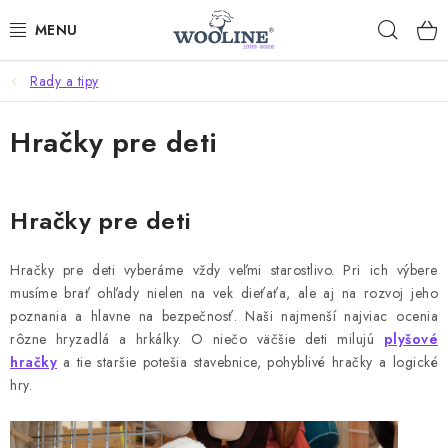
Prejsť
Hľad
na
obsah
Rady a tipy
AKCIE
Hračky pre deti
OBLEČENIE Z VLNY
OBUV
Hračky pre deti
DOMOV A SPANIE
Hračky pre deti vyberáme vždy veľmi starostlivo. Pri ich výbere
musíme brať ohľady nielen na vek dieťaťa, ale aj na rozvoj jeho
SAUNA A ZDRAVIE
poznania a hlavne na bezpečnosť. Naši najmenší najviac ocenia
rôzne hryzadlá a hrkálky. O niečo väčšie deti milujú
plyšové
ZÁHRADA
hračky
a tie staršie potešia stavebnice, pohyblivé hračky a logické
hry.
Dodanie tovaru a ceny za doručenie
Hodnotenie obchodu
Kontakty
Odmeny pre našich zákazníkov
Moja objednávka