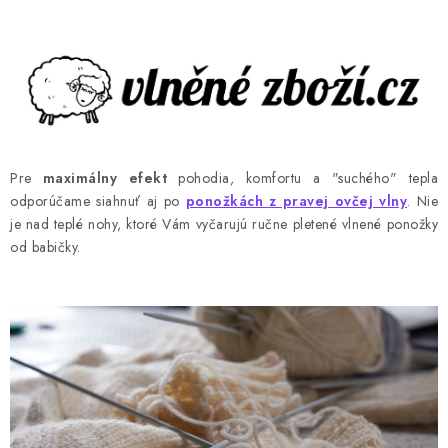
Pre
maximálny efekt
pohodia, komfortu a "suchého" tepla
odporúčame siahnuť aj po
ponožkách z pravej ovčej vlny
. Nie
je nad teplé nohy, ktoré Vám vyčarujú ručne pletené vlnené ponožky
od babičky.