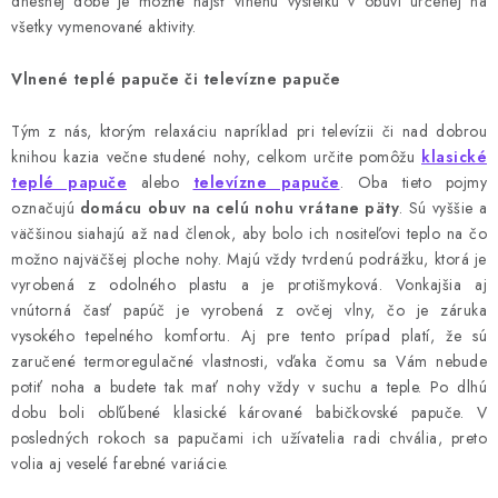
dnešnej dobe je možné nájsť vlnenú výstelku v obuvi určenej na
všetky vymenované aktivity.
Vlnené teplé papuče či televízne papuče
Tým z nás, ktorým relaxáciu napríklad pri televízii či nad dobrou
knihou kazia večne studené nohy, celkom určite pomôžu
klasické
teplé papuče
alebo
televízne papuče
. Oba tieto pojmy
označujú
domácu obuv na celú nohu vrátane päty
. Sú vyššie a
väčšinou siahajú až nad členok, aby bolo ich nositeľovi teplo na čo
možno najväčšej ploche nohy. Majú vždy tvrdenú podrážku, ktorá je
vyrobená z odolného plastu a je protišmyková. Vonkajšia aj
vnútorná časť papúč je vyrobená z ovčej vlny, čo je záruka
vysokého tepelného komfortu. Aj pre tento prípad platí, že sú
zaručené termoregulačné vlastnosti, vďaka čomu sa Vám nebude
potiť noha a budete tak mať nohy vždy v suchu a teple. Po dlhú
dobu boli obľúbené klasické kárované babičkovské papuče. V
posledných rokoch sa papučami ich užívatelia radi chvália, preto
volia aj veselé farebné variácie.