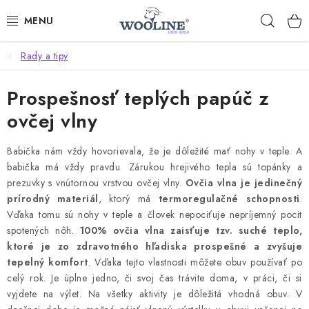
Prejsť
Hľad
na
obsah
Rady a tipy
AKCIE
Prospešnosť teplých papúč z
OBLEČENIE Z VLNY
ovčej vlny
OBUV
Babička nám vždy hovorievala, že je dôležité mať nohy v teple. A
DOMOV A SPANIE
babička má vždy pravdu. Zárukou hrejivého tepla sú topánky a
prezuvky s vnútornou vrstvou ovčej vlny.
Ovčia vlna je jedinečný
prírodný materiál
, ktorý má
termoregulačné schopnosti
.
SAUNA A ZDRAVIE
Vďaka tomu sú nohy v teple a človek nepociťuje nepríjemný pocit
spotených nôh.
100% ovčia vlna zaisťuje tzv. suché teplo,
ZÁHRADA
ktoré je zo zdravotného hľadiska prospešné a zvyšuje
tepelný komfort
. Vďaka tejto vlastnosti môžete obuv používať po
Dodanie tovaru a ceny za doručenie
Hodnotenie obchodu
celý rok. Je úplne jedno, či svoj čas trávite doma, v práci, či si
vyjdete na výlet. Na všetky aktivity je dôležitá vhodná obuv. V
Kontakty
Odmeny pre našich zákazníkov
Moja objednávka