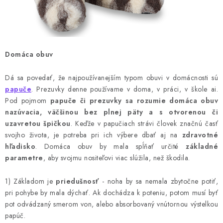
Domáca obuv
Dá sa povedať, že najpoužívanejším typom obuvi v domácnosti sú
papuče
. Prezuvky denne používame v doma, v práci, v škole ai.
Pod pojmom
papuče či prezuvky sa rozumie domáca obuv
nazúvacia, väčšinou bez plnej päty a s otvorenou či
uzavretou špičkou
. Keďže v papučiach strávi človek značnú časť
svojho života, je potreba pri ich výbere dbať aj na
zdravotné
hľadisko
. Domáca obuv by mala spĺňať určité
základné
parametre
, aby svojmu nositeľovi viac slúžila, než škodila.
1) Základom je
priedušnosť
- noha by sa nemala zbytočne potiť,
pri pohybe by mala dýchať. Ak dochádza k poteniu, potom musí byť
pot odvádzaný smerom von, alebo absorbovaný vnútornou výstelkou
papúč.