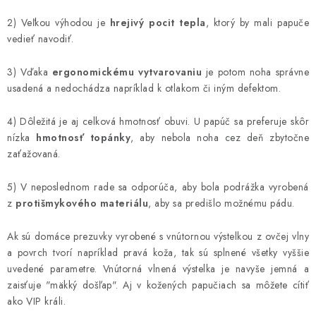
2) Veľkou výhodou je
hrejivý pocit tepla
, ktorý by mali papuče
vedieť navodiť.
3) Vďaka
ergonomickému vytvarovaniu
je potom noha správne
usadená a nedochádza napríklad k otlakom či iným defektom.
4) Dôležitá je aj celková hmotnosť obuvi. U papúč sa preferuje skôr
nízka
hmotnosť topánky
, aby nebola noha cez deň zbytočne
zaťažovaná.
5) V neposlednom rade sa odporúča, aby bola podrážka vyrobená
z
protišmykového materiálu
, aby sa predišlo možnému pádu.
Ak sú domáce prezuvky vyrobené s vnútornou výstelkou z ovčej vlny
a povrch tvorí napríklad pravá koža, tak sú splnené všetky vyššie
uvedené parametre. Vnútorná vlnená výstelka je navyše jemná a
zaisťuje "mäkký došľap". Aj v kožených papučiach sa môžete cítiť
ako VIP králi.