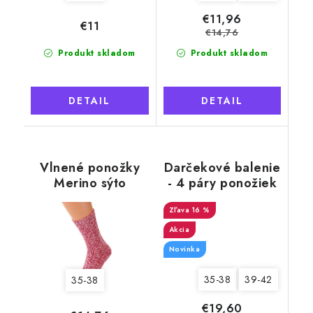
€11,96
€11
€14,76
Produkt skladom
Produkt skladom
DETAIL
DETAIL
Vlnené ponožky
Darčekové balenie
Merino sýto
- 4 páry ponožiek
ružové, voľný lem
Merino Natural
Wool 5 dámske,
16 %
krémové
Akcia
Novinka
35-38
39-42
35-38
€19,60