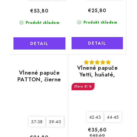
€25,80
€53,80
Produkt skladom
Produkt skladom
DETAIL
DETAIL
Vlnené papuče
Vlnené papuče
Yetti, huňaté,
PATTON, čierne
biele, s kožušinou
21 %
42-43
44-45
37-38
39-40
43-44
45-46
€35,60
€45,60