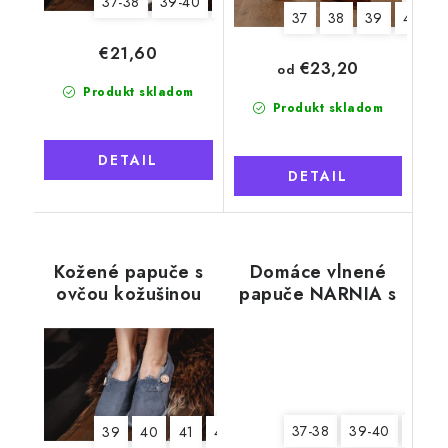
37-38
39-40
41-42
37
38
39
40
€21,60
€23,20
od
Produkt skladom
Produkt skladom
DETAIL
DETAIL
Kožené papuče s
Domáce vlnené
ovčou kožušinou
papuče NARNIA s
Tadeáš, sivé
pätou, béžové
37-38
39-40
41-42
39
40
41
42
43
44
45
46