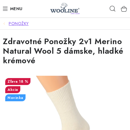
Prejsť
Hľad
na
obsah
PONOŽKY
AKCIE
Zdravotné Ponožky 2v1 Merino
OBLEČENIE Z VLNY
Natural Wool 5 dámske, hladké
OBUV
krémové
DOMOV A SPANIE
18 %
SAUNA A ZDRAVIE
Akcia
Novinka
ZÁHRADA
Dodanie tovaru a ceny za doručenie
Hodnotenie obchodu
Kontakty
Odmeny pre našich zákazníkov
Moja objednávka