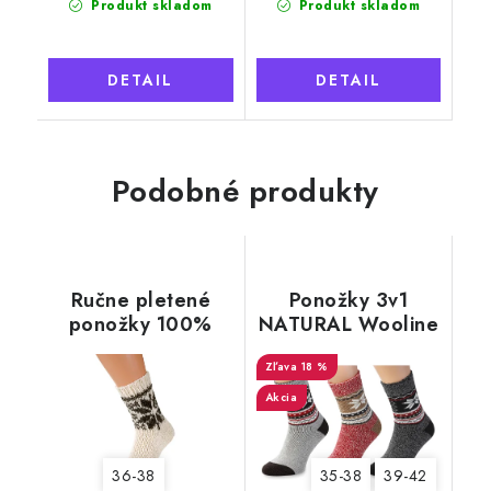
Produkt skladom
Produkt skladom
DETAIL
DETAIL
Podobné produkty
Ručne pletené
Ponožky 3v1
ponožky 100%
NATURAL Wooline
ovčia vlna svetlé, s
Wool 8, dámske
vločkou
18 %
Akcia
36-38
35-38
39-42