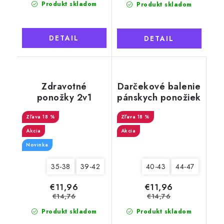
Produkt skladom
Produkt skladom
DETAIL
DETAIL
Zdravotné
Darčekové balenie
ponožky 2v1
pánskych ponožiek
Merino Natural
3v1 NATURAL
Wool 6 dámske,
18 %
Wooline Wool 1
18 %
šedé
Akcia
Akcia
Novinka
35-38
39-42
40-43
44-47
€11,96
€11,96
€14,76
€14,76
Produkt skladom
Produkt skladom