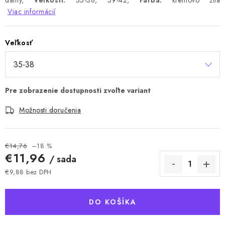
dámy,
Veľkosti:
35-38, 39-42,
Farba:
krémovo žltá
Viac informácií
Veľkosť
Možnosti doručenia
€14,76
–18 %
€11,96
/ sada
€9,88 bez DPH
Jednotková cena:
DO KOŠÍKA