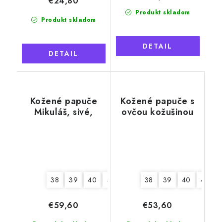
€24,80
Produkt skladom
Produkt skladom
DETAIL
DETAIL
Kožené papuče
Kožené papuče s
Mikuláš, sivé,
ovčou kožušinou
mäkká podrážka
Tadeáš, béžové,
mäkká podrážka
38
39
40
41
42
43
38
44
39
45
40
46
41
€59,60
€53,60