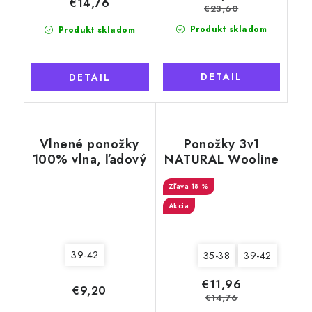
€14,76
€23,60
Produkt skladom
Produkt skladom
DETAIL
DETAIL
Vlnené ponožky
Ponožky 3v1
100% vlna, ľadový
NATURAL Wooline
medveď čierny
Wool 10, dámske
18 %
Akcia
39-42
35-38
39-42
€11,96
€9,20
€14,76