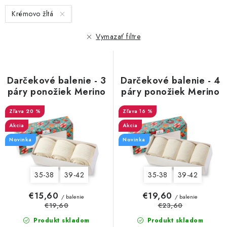
n
s
Krémovo žltá
i
p
e
r
Vymazať filtre
p
o
r
d
o
u
Darčekové balenie - 3
Darčekové balenie - 4
d
páry ponožiek Merino
páry ponožiek Merino
k
Natural Wool 7
Natural Wool 5
u
t
20 %
dámske
dámske, krémové
16 %
k
o
Akcia
Akcia
t
v
Novinka
Novinka
o
v
35-38
39-42
35-38
39-42
€15,60
€19,60
/ balenie
/ balenie
€19,60
€23,60
Produkt skladom
Produkt skladom