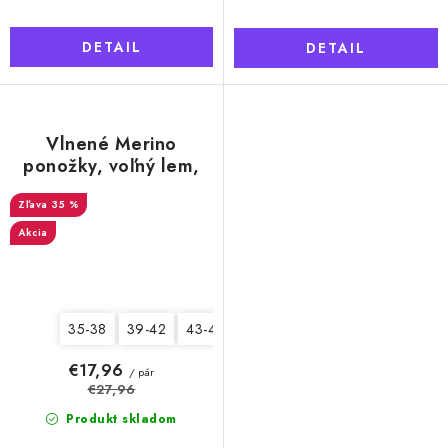
DETAIL
DETAIL
Vlnené Merino
ponožky, voľný lem,
krémovo žltá
35 %
Akcia
35-38
39-42
43-46
€17,96
/ pár
€27,96
Produkt skladom