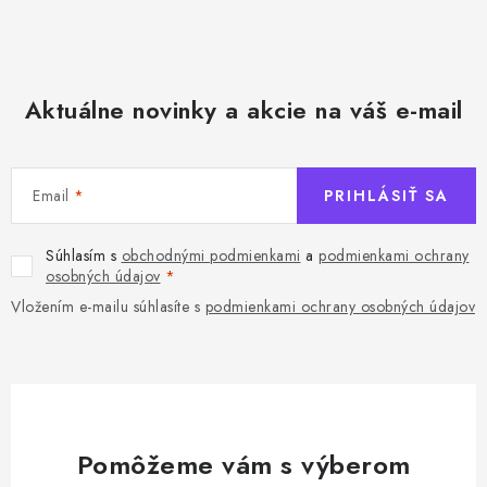
k
y
v
ý
Aktuálne novinky a akcie na váš e-mail
p
i
s
u
Email
PRIHLÁSIŤ SA
Súhlasím s
obchodnými podmienkami
a
podmienkami ochrany
osobných údajov
Vložením e-mailu súhlasíte s
podmienkami ochrany osobných údajov
Pomôžeme vám s výberom