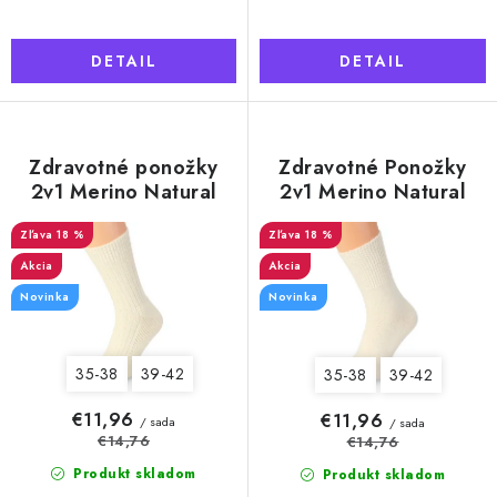
DETAIL
DETAIL
Zdravotné ponožky
Zdravotné Ponožky
2v1 Merino Natural
2v1 Merino Natural
Wool 7 dámske,
Wool 5 dámske,
vzorované krémové
18 %
hladké krémové
18 %
Akcia
Akcia
Novinka
Novinka
35-38
39-42
35-38
39-42
€11,96
€11,96
/ sada
/ sada
€14,76
€14,76
Produkt skladom
Produkt skladom