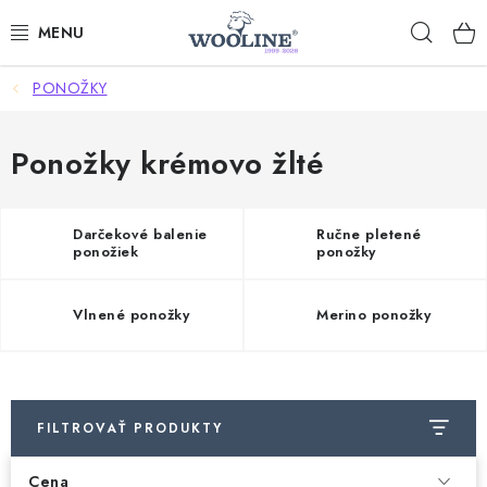
Prejsť
Hľad
na
obsah
PONOŽKY
AKCIE
OBLEČENIE Z VLNY
Ponožky krémovo žlté
OBUV
Darčekové balenie
Ručne pletené
ponožiek
ponožky
DOMOV A SPANIE
Vlnené ponožky
Merino ponožky
SAUNA A ZDRAVIE
ZÁHRADA
FILTROVAŤ PRODUKTY
Dodanie tovaru a ceny za doručenie
Hodnotenie obchodu
Kontakty
Odmeny pre našich zákazníkov
Moja objednávka
Cena