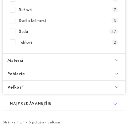
Ružová
7
Svetlo krémová
3
Šedá
47
Tehlová
2
Materiál
Pohlavie
Veľkosť
R
V
NAJPREDÁVANEJŠIE
a
ý
d
p
e
Stránka
1
z
1
-
5
položiek celkom
i