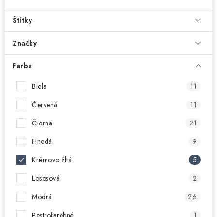
Štítky
Značky
Farba
Biela
11
Červená
11
Čierna
21
Hnedá
9
Krémovo žltá
5
Lososová
2
Modrá
26
Pestrofarebné
1