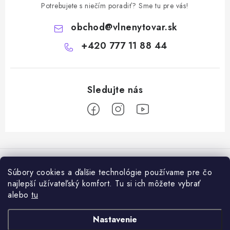
Potrebujete s niečím poradiť? Sme tu pre vás!
obchod
@
vlnenytovar.sk
+420 777 11 88 44
Z
á
Rady a tipy
p
Súbory cookies a ďalšie technológie používame pre čo
ä
Ako správne používat mulčovaciu biotextiliu z ovčej vlny v praxi
najlepší užívateľský komfort. Tu si ich môžete vybrať
Informácie pre vás
t
alebo
tu
i
Ovčia vlna v záhrade: prírodný mulč, ktorý zlepšuje pôdu a chráni
Dodanie tovaru a ceny za doručenie
Prijímame online platby
Nastavenie
e
rastliny
Hodnotenie obchodu