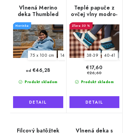
Vlnená Merino
Teplé papuče z
deka Thumbled
ovčej vlny modro-
svetlomodrá
sivé
Novinka
33 %
75 x 100 cm
140 x 200 cm
38-39
40-41
42-43
€17,60
€46,28
od
€26,60
Produkt skladom
Produkt skladom
DETAIL
DETAIL
Filcový batôžtek
Vlnená deka s