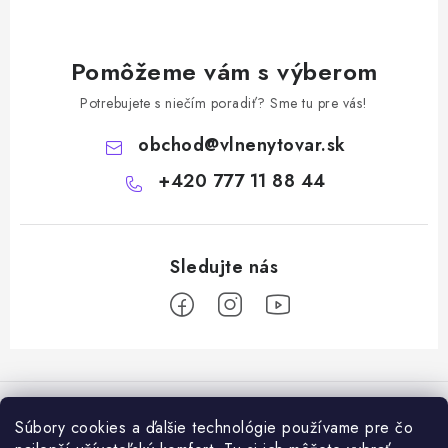
Pomôžeme vám s výberom
Potrebujete s niečím poradiť? Sme tu pre vás!
obchod
@
vlnenytovar.sk
+420 777 11 88 44
Z
á
Rady a tipy
p
Súbory cookies a ďalšie technológie používame pre čo
ä
Ako správne používat mulčovaciu biotextiliu z ovčej vlny v praxi