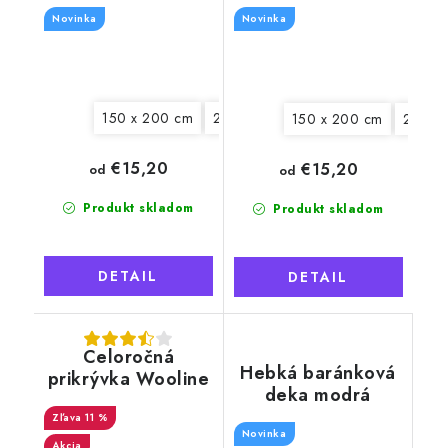
rebrovaná
Novinka
Novinka
150 x 200 cm
200 x 230 cm
150 x 200 cm
200 x
€15,20
€15,20
od
od
Produkt skladom
Produkt skladom
DETAIL
DETAIL
Celoročná
Hebká baránková
prikrývka Wooline
deka modrá
140x200 cm s
výplňou z ovčej
11 %
Novinka
vlny
Akcia