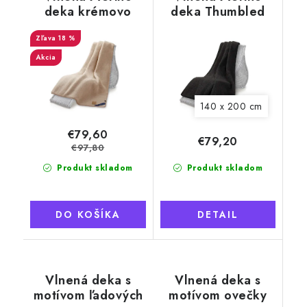
deka krémovo
deka Thumbled
béžová 140x200
čierna
cm, austrálske
18 %
merino
Akcia
140 x 200 cm
€79,60
€79,20
€97,80
Produkt skladom
Produkt skladom
DO KOŠÍKA
DETAIL
Vlnená deka s
Vlnená deka s
motívom ľadových
motívom ovečky