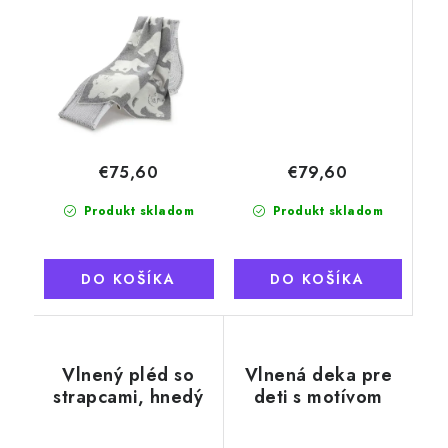
medveďov
€79,60
€75,60
Produkt skladom
Produkt skladom
DO KOŠÍKA
DO KOŠÍKA
Vlnený pléd so
Vlnená deka pre
strapcami, hnedý
deti s motívom
medvedíka, sivá