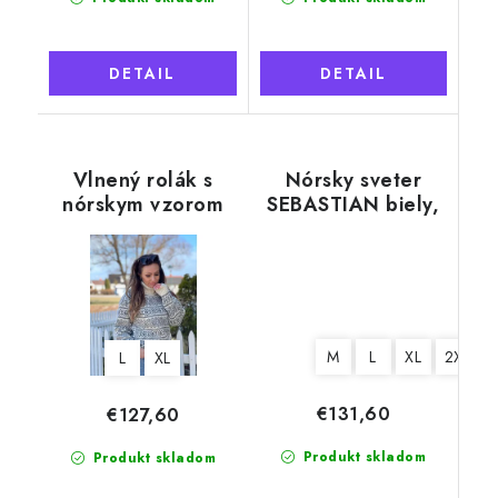
DETAIL
DETAIL
Vlnený rolák s
Nórsky sveter
nórskym vzorom
SEBASTIAN biely,
SARAH šedobiela,
100% nórska vlna
100% nórska vlna
M
L
XL
2XL
L
XL
€131,60
€127,60
Produkt skladom
Produkt skladom