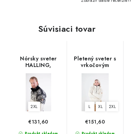
Zobraziť ďalšie recenzie
Súvisiaci tovar
Nórsky sveter
Pletený sveter s
HALLING,
vrkočovým
čiernobiely, 100%
vzorom, HOLMSBU
nórska vlna
krémovo biely
2XL
L
XL
2XL
€131,60
€151,60
Produkt skladom
Produkt skladom