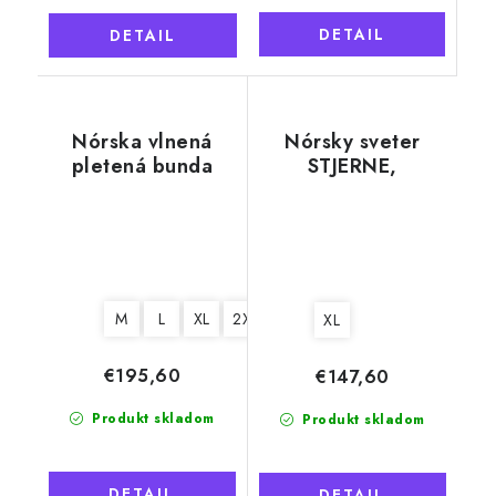
DETAIL
DETAIL
Nórska vlnená
Nórsky sveter
pletená bunda
STJERNE,
CHRISTIAN s
čiernobiely, 100%
podšívkou,
nórska vlna
modrobiela
M
L
XL
2XL
XL
€195,60
€147,60
Produkt skladom
Produkt skladom
DETAIL
DETAIL