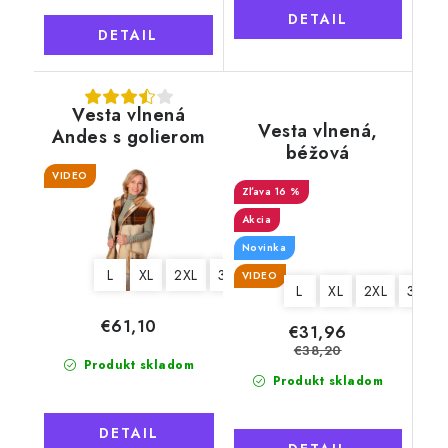
DETAIL
DETAIL
Vesta vlnená
Vesta vlnená,
Andes s golierom
béžová
béžová
VIDEO
16 %
Akcia
Novinka
L
XL
2XL
3XL
VIDEO
L
XL
2XL
3XL
€61,10
€31,96
€38,20
Produkt skladom
Produkt skladom
DETAIL