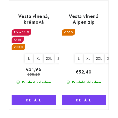
Vesta vlnená,
Vesta vlnená
krémová
Alpen zip
jednofarebná
16 %
VIDEO
béžová bez
goliera
Akcia
VIDEO
L
XL
2XL
3XL
4XL
L
XL
2XL
3XL
€31,96
€52,40
€38,20
Produkt skladom
Produkt skladom
DETAIL
DETAIL