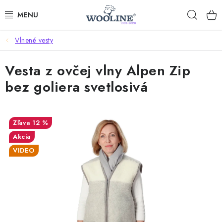
Prejsť
Hľad
na
obsah
Vlnené vesty
AKCIE
Vesta z ovčej vlny Alpen Zip
OBLEČENIE Z VLNY
bez goliera svetlosivá
OBUV
DOMOV A SPANIE
12 %
Akcia
SAUNA A ZDRAVIE
VIDEO
ZÁHRADA
Dodanie tovaru a ceny za doručenie
Hodnotenie obchodu
Kontakty
Odmeny pre našich zákazníkov
Moja objednávka