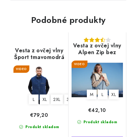
Podobné produkty
Vesta z ovčej vlny
Vesta z ovčej vlny
Alpen Zip bez
Šport tmavomodrá
goliera
VIDEO
svetlomodrá
VIDEO
M
L
XL
L
XL
2XL
3XL
€42,10
€79,20
Produkt skladom
Produkt skladom