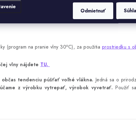
tavenie
Odmietnuť
Súhl
o
ky (program na pranie vlny 30
C), za použitia
prostriedku s o
čej vlny nájdete
TU.
 občas tendenciu púšťať voľné vlákna.
Jedná sa o prirodz
účame z výrobku vytrepať, výrobok vyvetrať.
Použiť sa
.