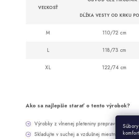
VEĽKOSŤ
DĹŽKA VESTY OD KRKU PO
M
110/72 cm
L
118/73 cm
XL
122/74 cm
Ako sa najlepšie starať o tento výrobok?
Výrobky z vlnenej pleteniny prepravujte v or
Súbory
komfor
Skladujte v suchej a vzdušnej miestnosti, ďalek