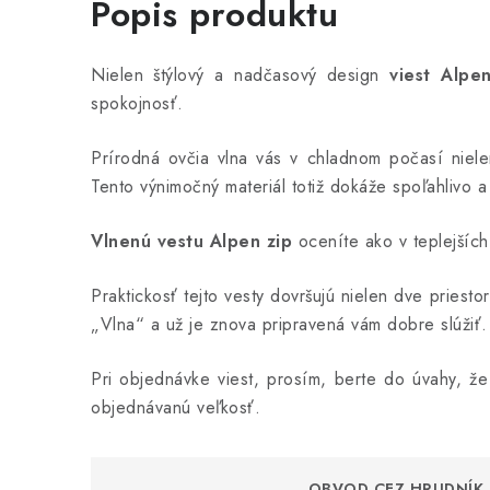
Popis produktu
Nielen štýlový a nadčasový design
viest Alpe
spokojnosť.
Prírodná ovčia vlna vás v chladnom počasí nielen
Tento výnimočný materiál totiž dokáže spoľahlivo a
Vlnenú vestu Alpen zip
oceníte ako v teplejších
Praktickosť tejto vesty dovršujú nielen dve priest
„Vlna“ a už je znova pripravená vám dobre slúžiť.
Pri objednávke viest, prosím, berte do úvahy, že
objednávanú veľkosť.
OBVOD CEZ HRUDNÍK 