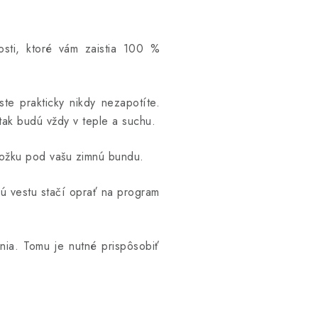
nosti, ktoré vám zaistia 100 %
te prakticky nikdy nezapotíte.
 tak budú vždy v teple a suchu.
vložku pod vašu zimnú bundu.
enú vestu stačí oprať na program
nia. Tomu je nutné prispôsobiť