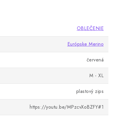
OBLEČENIE
Európske Merino
červená
M - XL
plastový zips
https://youtu.be/MPzcvXoBZFY#1