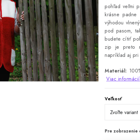
pohľad veľmi p
krásne padne 
výhodou vlnený
pod pasom, tak
budete cítiť po
zip je preto 
napríklad aj pri
Materiál:
100%
Viac informácií
Veľkosť