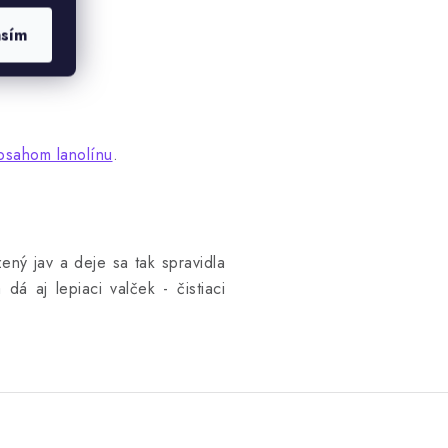
asím
bsahom lanolínu
.
ený jav a deje sa tak spravidla
 dá aj lepiaci valček - čistiaci