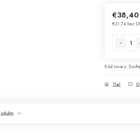
€38,4
€31,74 bez 
Jednotková 
Kód tovaru:
Zvoľte
Tlač
O
rodukty