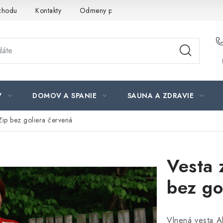
chodu
Kontakty
Odmeny pre našich zákazníkov
Moja ob
V
DOMOV A SPANIE
SAUNA A ZDRAVIE
Zip bez goliera červená
Vesta 
bez go
Vlnená vesta A