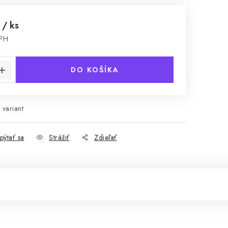
0
/ ks
DPH
cena:
DO KOŠÍKA
 variant
pýtať sa
Strážiť
Zdieľať