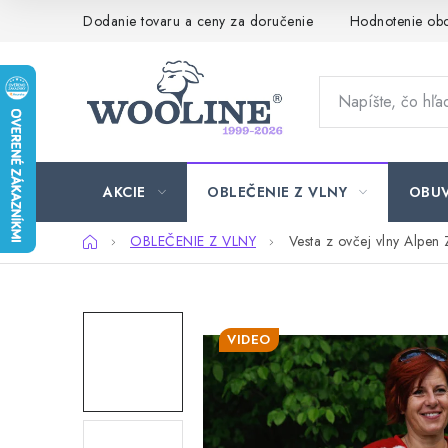
Prejsť
Dodanie tovaru a ceny za doručenie
Hodnotenie ob
na
obsah
AKCIE
OBLEČENIE Z VLNY
OBU
Domov
OBLEČENIE Z VLNY
Vesta z ovčej vlny Alpen 
VIDEO