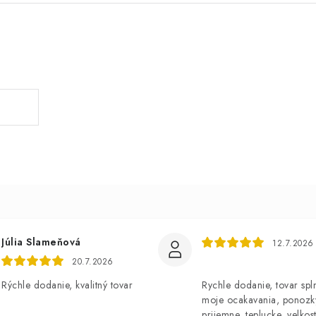
Júlia Slameňová
12.7.2026
20.7.2026
Rýchle dodanie, kvalitný tovar
Rychle dodanie, tovar spl
moje ocakavania, ponozk
prijemne, teplucke, velkost