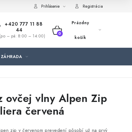
jednávka
Prihlásenie
Registrácia
Prázdny
+420 777 11 88
44
NÁKUPNÝ
(po – pá: 8:00 – 14:00)
košík
KOŠÍK
ZÁHRADA
z ovčej vlny Alpen Zip
liera červená
lpen zip v červenom prevedení pôsobí už na prvý