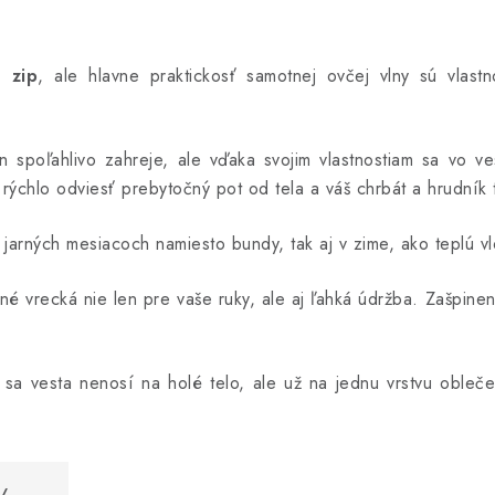
n zip
, ale hlavne praktickosť samotnej ovčej vlny sú vlast
 spoľahlivo zahreje, ale vďaka svojim vlastnostiam sa vo ves
 rýchlo odviesť prebytočný pot od tela a váš chrbát a hrudník
 jarných mesiacoch namiesto bundy, tak aj v zime, ako teplú 
orné vrecká nie len pre vaše ruky, ale aj ľahká údržba. Zašpin
 sa vesta nenosí na holé telo, ale už na jednu vrstvu obleče
/