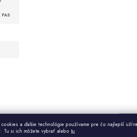
 PAS
iginálnom obale, chráňte pred zašpinením, mechanickým poškod
 cookies a ďalšie technológie používame pre čo najlepší užíva
t. Tu si ich môžete vybrať alebo
tu
o od zdrojov tepla, vlhkosti a zdrojov svetla.