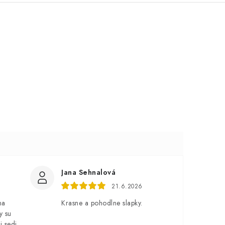
Jana Sehnalová
21.6.2026
na
Krasne a pohodlne slapky.
y su
i sedi,