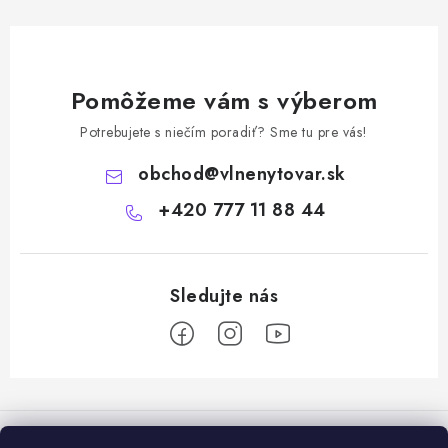
Pomôžeme vám s výberom
Potrebujete s niečím poradiť? Sme tu pre vás!
obchod
@
vlnenytovar.sk
+420 777 11 88 44
Z
á
Rady a tipy
p