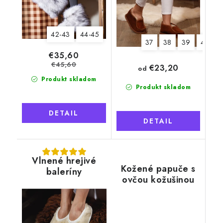
42-43
44-45
37
38
39
40
€35,60
€45,60
€23,20
od
Produkt skladom
Produkt skladom
DETAIL
DETAIL
Vlnené hrejivé
Kožené papuče s
baleríny
ovčou kožušinou
Tadeáš, sivé