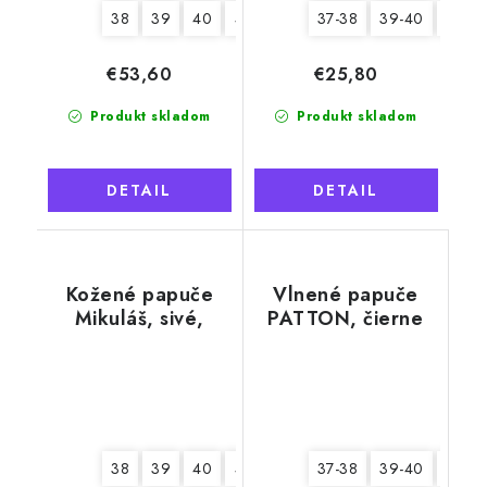
38
39
40
41
42
43
44
45
46
37-38
39-40
41-42
€53,60
€25,80
Produkt skladom
Produkt skladom
DETAIL
DETAIL
Kožené papuče
Vlnené papuče
Mikuláš, sivé,
PATTON, čierne
mäkká podrážka
38
39
40
41
42
43
37-38
44
39-40
45
46
43-44