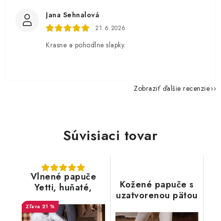
Jana Sehnalová
21.6.2026
Krasne a pohodlne slapky.
Zobraziť ďalšie recenzie
Súvisiaci tovar
Vlnené papuče
Kožené papuče s
Yetti, huňaté,
uzatvorenou pätou
biele, s kožušinou
21 %