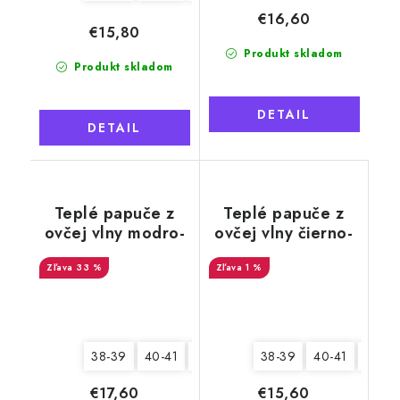
€16,60
€15,80
Produkt skladom
Produkt skladom
DETAIL
DETAIL
Teplé papuče z
Teplé papuče z
ovčej vlny modro-
ovčej vlny čierno-
sivé
biele
33 %
1 %
38-39
40-41
42-43
44-45
38-39
40-41
42-43
€17,60
€15,60