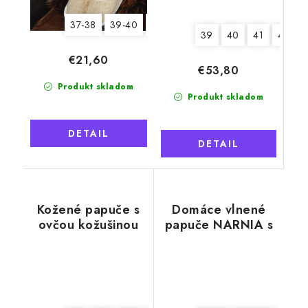
37-38
39-40
41-42
39
40
41
42
€21,60
€53,80
Produkt skladom
Produkt skladom
DETAIL
DETAIL
Kožené papuče s
Domáce vlnené
ovčou kožušinou
papuče NARNIA s
Tadeáš, béžové,
pätou, béžové
mäkká podrážka