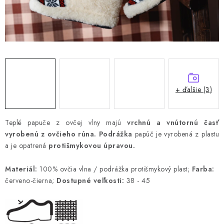
+ ďalšie (3)
Teplé papuče z ovčej vlny majú
vrchnú a vnútornú časť
vyrobenú z ovčieho rúna.
Podrážka
papúč je vyrobená z plastu
a je opatrená
protišmykovou úpravou.
Materiál:
100% ovčia vlna / podrážka protišmykový plast;
Farba:
červeno-čierna;
Dostupné veľkosti:
38 - 45