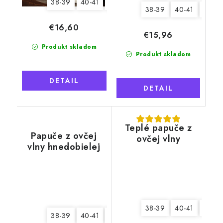
38-39
40-41
42-43
44-45
38-39
40-41
42-43
€16,60
€15,96
Produkt skladom
Produkt skladom
DETAIL
DETAIL
Teplé papuče z
Papuče z ovčej
ovčej vlny
vlny hnedobielej
členkové,
tmavomodré
38-39
40-41
42-43
38-39
40-41
42-43
44-45