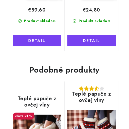
€59,60
€24,80
Produkt skladom
Produkt skladom
DETAIL
DETAIL
Podobné produkty
Teplé papuče z
Teplé papuče z
ovčej vlny
ovčej vlny
červeno-čierne
členkové, modro-
21 %
červené