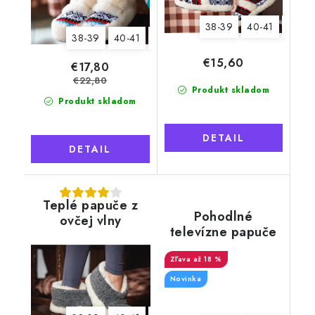
38-39
40-41
42-43
38-39
40-41
42-43
€15,60
€17,80
€22,80
Produkt skladom
Produkt skladom
DETAIL
DETAIL
Teplé papuče z
Pohodlné
ovčej vlny
televízne papuče
členkové,
so snehovou
svetlosivé
až 18 %
vločkou
Novinka