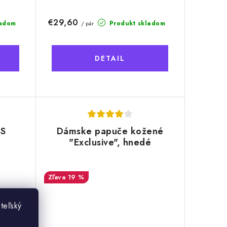
€29,60
ladom
Produkt skladom
/ pár
DETAIL
SS
Dámske papuče kožené
"Exclusive", hnedé
19 %
teľský