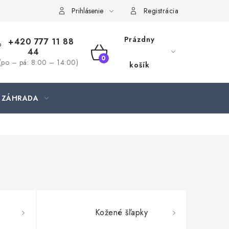
jednávka
Prihlásenie
Registrácia
Prázdny
+420 777 11 88
44
NÁKUPNÝ
(po – pá: 8:00 – 14:00)
košík
KOŠÍK
ZÁHRADA
Kožené šľapky