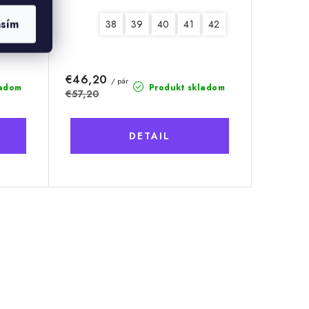
asím
42
43
44
45
38
46
39
40
41
42
€46,20
/ pár
ladom
Produkt skladom
€57,20
DETAIL