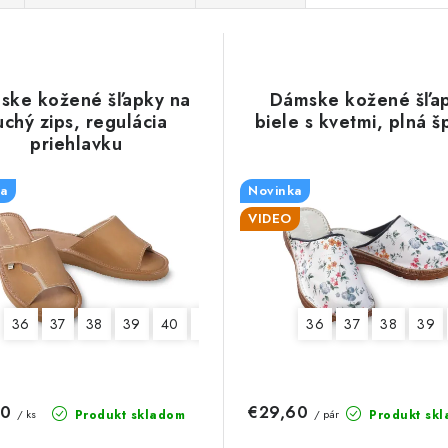
ske kožené šľapky na
Dámske kožené šľa
uchý zips, regulácia
biele s kvetmi, plná š
priehlavku
a
Novinka
VIDEO
36
37
38
39
40
41
36
37
38
39
80
€29,60
Produkt skladom
Produkt sk
/ ks
/ pár