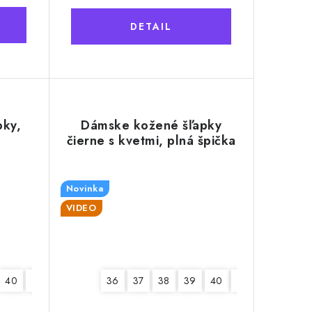
DETAIL
pky,
Dámske kožené šľapky
čierne s kvetmi, plná špička
Novinka
VIDEO
40
41
36
37
38
39
40
41