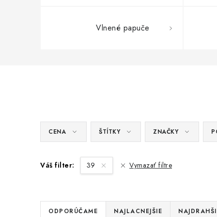
Vlnené papuče
CENA
ŠTÍTKY
ZNAČKY
P
Váš filter:
39
Vymazať filtre
R
ODPORÚČAME
NAJLACNEJŠIE
NAJDRAHŠI