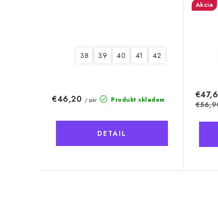
Akcia
38
39
40
41
42
€47,
€46,20
Produkt skladom
/ pár
€56,9
DETAIL
O