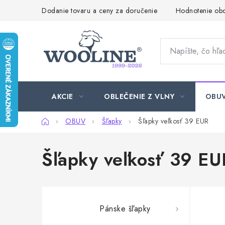
Prejsť
Dodanie tovaru a ceny za doručenie
Hodnotenie ob
na
obsah
AKCIE
OBLEČENIE Z VLNY
OBU
Domov
OBUV
Šľapky
Šľapky veľkosť 39 EUR
Šľapky veľkosť 39 EU
Pánske šľapky