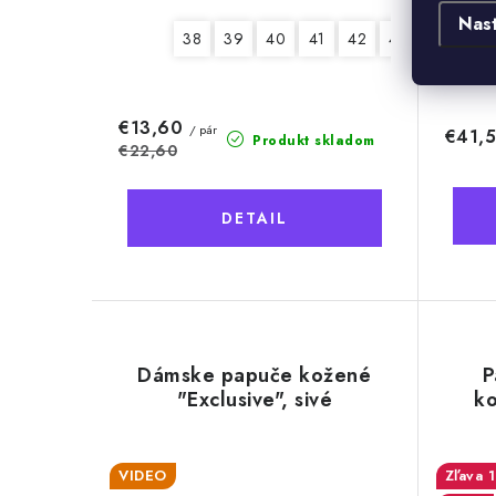
Nas
38
39
40
41
42
43
44
45
€13,60
/ pár
€41,
Produkt skladom
€22,60
DETAIL
Dámske papuče kožené
P
"Exclusive", sivé
ko
VIDEO