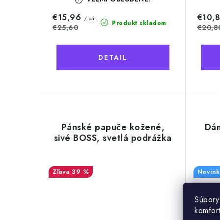
€15,96
€10,
/ pár
Produkt skladom
€25,60
€20,8
DETAIL
Pánské papuče kožené,
Dám
sivé BOSS, svetlá podrážka
39 %
Novink
Súbory
komfor