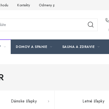
chodu
Kontakty
Odmeny pre našich zákazníkov
Moja ob
V
DOMOV A SPANIE
SAUNA A ZDRAVIE
R
Dámske šľapky
Letné šľapky