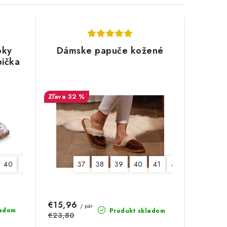
pky
Dámske papuče kožené
pička
32 %
40
41
37
38
39
40
41
42
€15,96
/ pár
ladom
Produkt skladom
€23,80