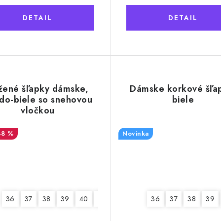
DETAIL
DETAIL
žené šľapky dámske,
Dámske korkové šľa
do-biele so snehovou
biele
vločkou
48 %
Novinka
36
37
38
39
40
41
36
37
38
39