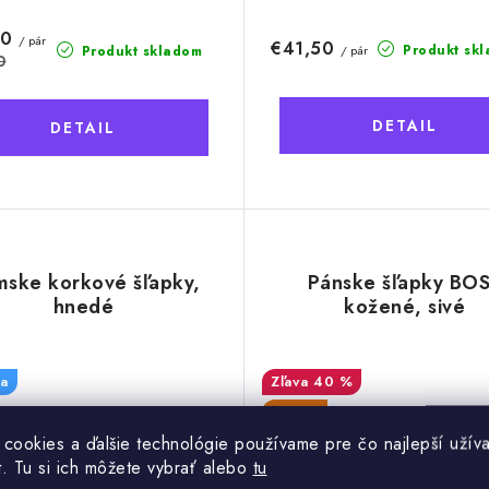
80
/ pár
€41,50
Produkt sk
/ pár
Produkt skladom
0
DETAIL
DETAIL
ske korkové šľapky,
Pánske šľapky BO
hnedé
kožené, sivé
a
40 %
VIDEO
 cookies a ďalšie technológie používame pre čo najlepší užíva
t. Tu si ich môžete vybrať alebo
tu