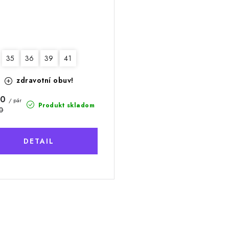
35
36
39
41
zdravotní obuv!
60
/ pár
Produkt skladom
0
DETAIL