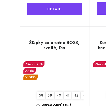
k
t
t
DETAIL
o
o
v
v
Šľapky celoročné BOSS,
Ko
svetlé, ľan
hne
37 %
Akcia
VIDEO
38
39
40
41
42
43
44
45
VEĽMI OBĽÚBENÉ!