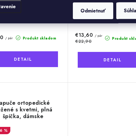
tavenie
Odmietnuť
Súhl
36
46
37
38
39
40
41
38
39
40
41
€13,60
/ pár
50
Produkt skladom
/ pár
Produkt sk
€22,90
DETAIL
DETAIL
apuče ortopedické
žené s kvetmi, plná
špička, dámske
16 %