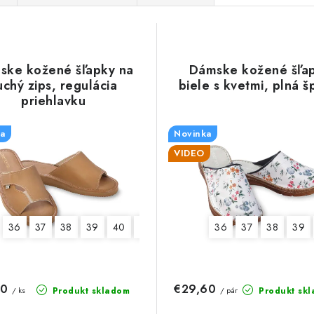
ske kožené šľapky na
Dámske kožené šľa
uchý zips, regulácia
biele s kvetmi, plná š
priehlavku
a
Novinka
VIDEO
36
37
38
39
40
41
36
37
38
39
80
€29,60
Produkt skladom
Produkt sk
/ ks
/ pár