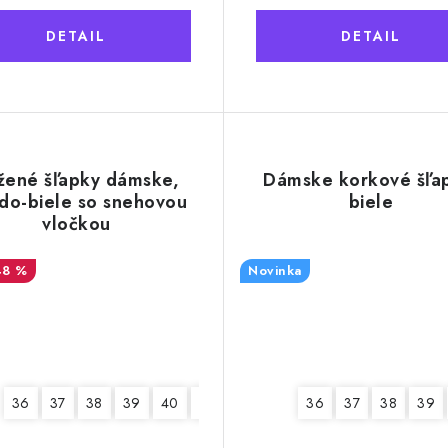
DETAIL
DETAIL
žené šľapky dámske,
Dámske korkové šľa
do-biele so snehovou
biele
vločkou
48 %
Novinka
36
37
38
39
40
41
36
37
38
39