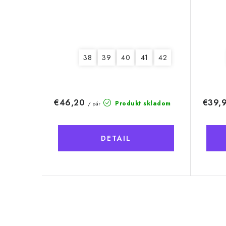
38
39
40
41
42
€46,20
€39,
Produkt skladom
/ pár
DETAIL
O