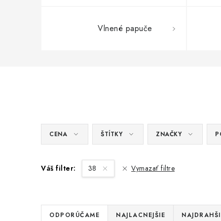
Vlnené papuče
CENA
ŠTÍTKY
ZNAČKY
P
Váš filter:
38
Vymazať filtre
R
ODPORÚČAME
NAJLACNEJŠIE
NAJDRAHŠI