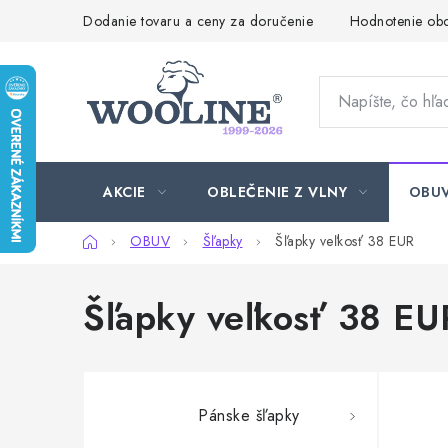
Prejsť
Dodanie tovaru a ceny za doručenie
Hodnotenie ob
na
obsah
AKCIE
OBLEČENIE Z VLNY
OBU
Domov
OBUV
Šľapky
Šľapky veľkosť 38 EUR
Šľapky veľkosť 38 EU
Pánske šľapky