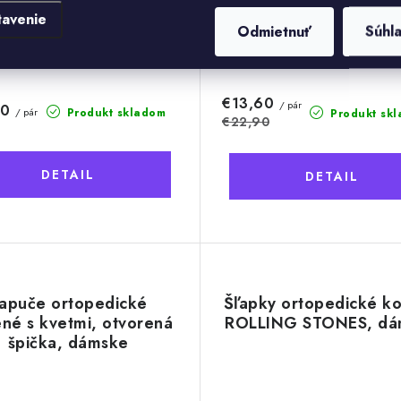
tavenie
Odmietnuť
Súhl
36
46
37
38
39
40
41
38
39
40
41
€13,60
/ pár
50
Produkt skladom
/ pár
Produkt sk
€22,90
DETAIL
DETAIL
apuče ortopedické
Šľapky ortopedické k
né s kvetmi, otvorená
ROLLING STONES, dá
špička, dámske