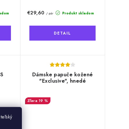
€29,60
ladom
Produkt skladom
/ pár
DETAIL
SS
Dámske papuče kožené
"Exclusive", hnedé
19 %
teľský