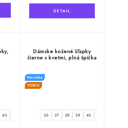
DETAIL
pky,
Dámske kožené šľapky
čierne s kvetmi, plná špička
Novinka
VIDEO
40
41
36
37
38
39
40
41