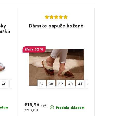
pky
Dámske papuče kožené
pička
32 %
40
41
37
38
39
40
41
42
€15,96
/ pár
ladom
Produkt skladom
€23,80