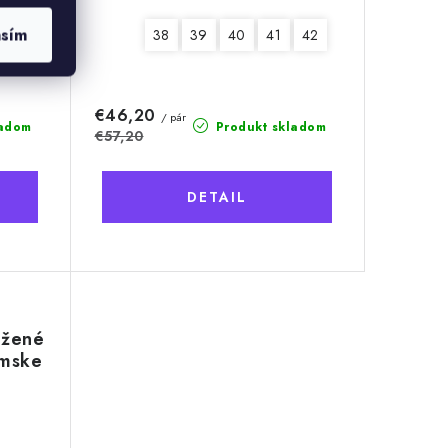
asím
42
43
44
45
38
46
39
40
41
42
€46,20
/ pár
ladom
Produkt skladom
€57,20
DETAIL
ožené
mske