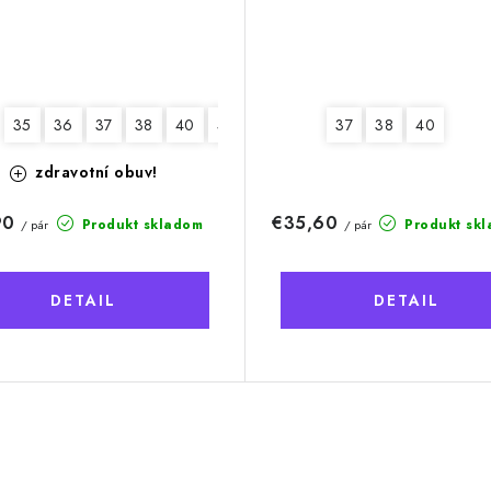
35
36
37
38
40
41
37
38
40
zdravotní obuv!
90
€35,60
Produkt skladom
Produkt sk
/ pár
/ pár
DETAIL
DETAIL