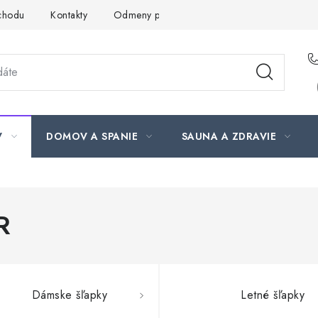
chodu
Kontakty
Odmeny pre našich zákazníkov
Moja ob
V
DOMOV A SPANIE
SAUNA A ZDRAVIE
R
Dámske šľapky
Letné šľapky