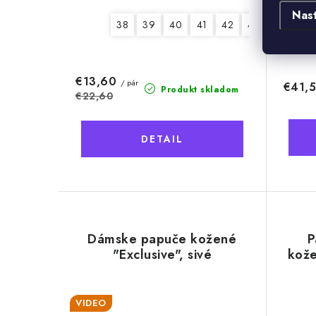
Nas
38
39
40
41
42
43
44
45
€13,60
/ pár
€41,
Produkt skladom
€22,60
DETAIL
Dámske papuče kožené
P
"Exclusive", sivé
kože
VIDEO