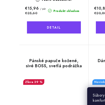
€15,96
€10,
/ pár
Produkt skladom
€25,60
€20,8
DETAIL
Pánské papuče kožené,
Dám
sivé BOSS, svetlá podrážka
39 %
Novink
Súbory
komfor