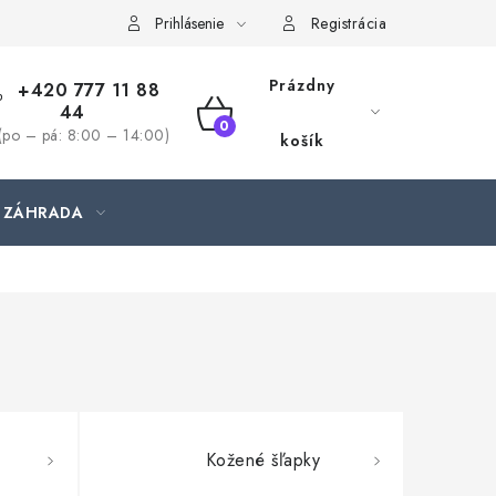
jednávka
Prihlásenie
Registrácia
Prázdny
+420 777 11 88
44
NÁKUPNÝ
(po – pá: 8:00 – 14:00)
košík
KOŠÍK
ZÁHRADA
Kožené šľapky