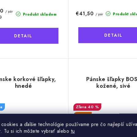
80
/ pár
€41,50
Produkt sk
/ pár
Produkt skladom
0
DETAIL
DETAIL
ske korkové šľapky,
Pánske šľapky BO
hnedé
kožené, sivé
a
40 %
VIDEO
 cookies a ďalšie technológie používame pre čo najlepší užíva
t. Tu si ich môžete vybrať alebo
tu