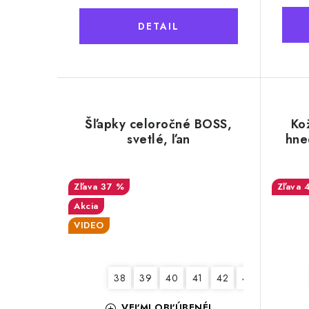
k
t
t
DETAIL
o
o
v
v
Šľapky celoročné BOSS,
Ko
svetlé, ľan
hne
37 %
Akcia
VIDEO
38
39
40
41
42
43
44
45
VEĽMI OBĽÚBENÉ!