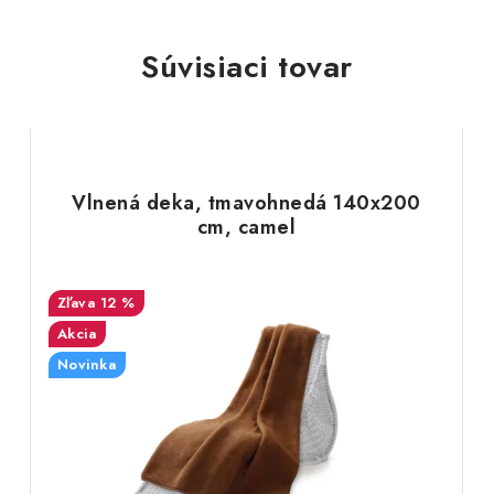
Súvisiaci tovar
Vlnená deka, tmavohnedá 140x200
cm, camel
12 %
Akcia
Novinka