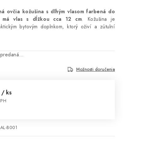
á ovčia kožušina s dlhým vlasom farbená do
y má vlas s dĺžkou cca 12 cm
.
Kožušina je
ktickým bytovým doplnkom, ktorý oživí a zútulní
vypredaná…
Možnosti doručenia
0
/ ks
DPH
cena:
KAL-B001