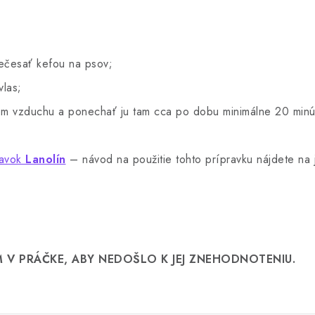
rečesať kefou na psov;
vlas;
vom vzduchu a ponechať ju tam cca po dobu minimálne 20 minú
ravok
Lanolín
– návod na použitie tohto prípravku nájdete na 
V PRÁČKE, ABY NEDOŠLO K JEJ ZNEHODNOTENIU.