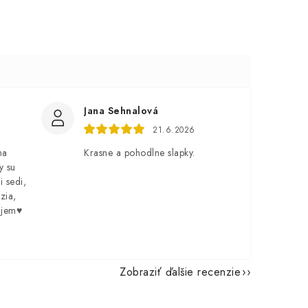
Jana Sehnalová
21.6.2026
na
Krasne a pohodlne slapky.
y su
i sedi,
zia,
ujem♥️
Zobraziť ďalšie recenzie