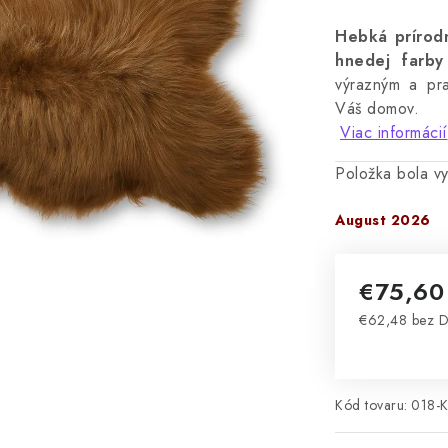
Hebká prírodn
hnedej farb
výrazným a pra
Váš domov.
Viac informácií
Položka bola 
August 2026
€75,6
€62,48 bez 
Jednotková 
Kód tovaru:
018-