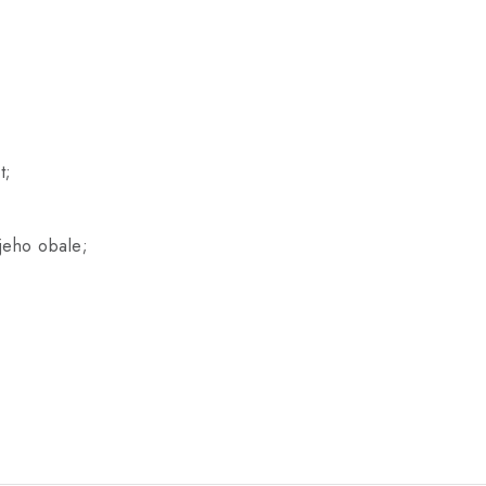
t;
jeho obale;