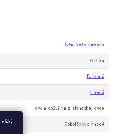
Ovčia koža farebná
0.3 kg
Farbené
Hnedá
ovčia kožušina z islandskej ovce
teľský
čokoládovo hnedá