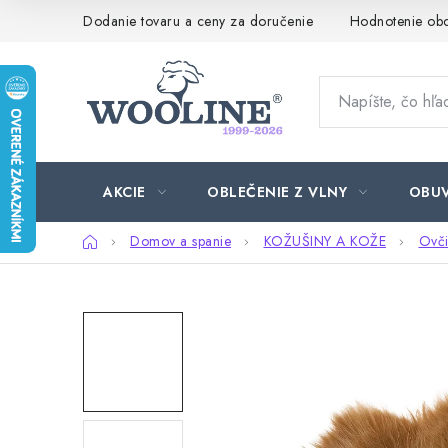
Prejsť
Dodanie tovaru a ceny za doručenie
Hodnotenie ob
na
obsah
AKCIE
OBLEČENIE Z VLNY
OBU
Domov
Domov a spanie
KOŽUŠINY A KOŽE
Ovči