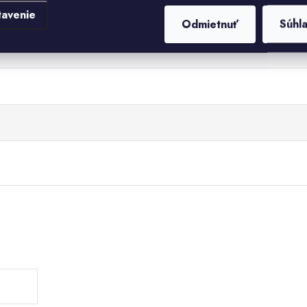
tavenie
Odmietnuť
Súhl