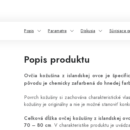
Popis
Parametre
Diskusia
Súvisiace p
Popis produktu
Ovčia kožušina z islandskej ovce je špecifi
pôvodu je chemicky zafarbená
do hnedej farb
Povrch kožušiny si
zachováva charakteristické vla
kožušiny je originálny a nie je možné stanoviť ko
Celková dĺžka ovčej kožušiny z islandskej o
70 – 80 cm
.
V charakteristike produktu je uvádz