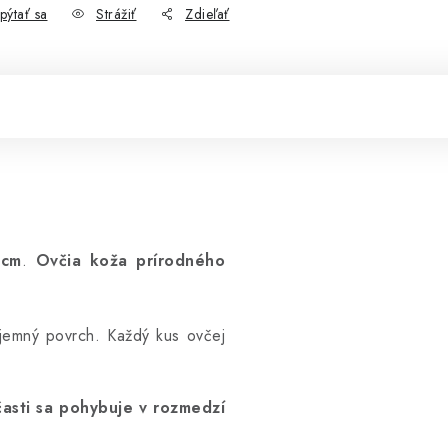
pýtať sa
Strážiť
Zdieľať
 cm
.
Ovčia koža prírodného
, jemný povrch.
Každý kus ovčej
 časti sa pohybuje v rozmedzí