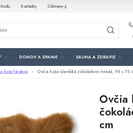
chodu
Kontakty
Odmeny pre našich zákazníkov
Moja ob
V
DOMOV A SPANIE
SAUNA A ZDRAVIE
a koža farebná
Ovčia koža islandská čokoládovo hnedá, 95 x 75 
Ovčia 
čokolá
cm