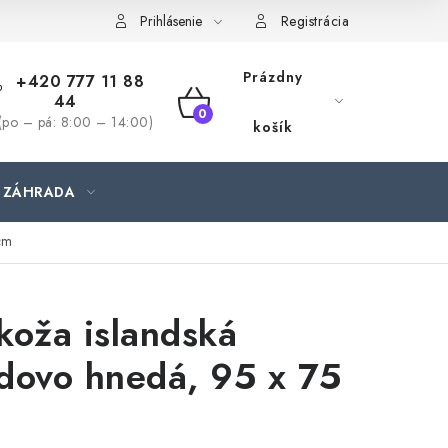
jednávka
Prihlásenie
Registrácia
Prázdny
+420 777 11 88
44
NÁKUPNÝ
(po – pá: 8:00 – 14:00)
košík
KOŠÍK
ZÁHRADA
cm
koža islandská
dovo hnedá, 95 x 75