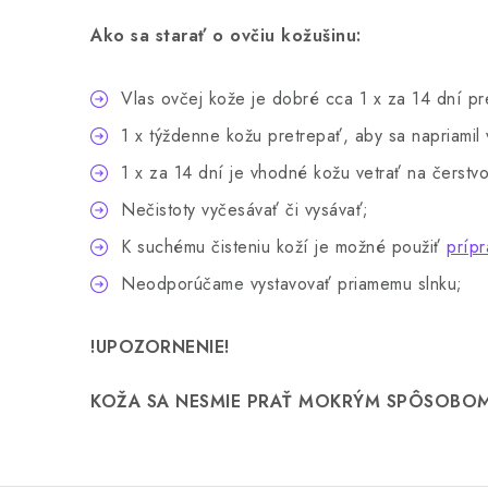
Ako sa starať o ovčiu kožušinu:
Vlas ovčej kože je dobré cca 1 x za 14 dní p
1 x týždenne kožu pretrepať, aby sa napriamil 
1 x za 14 dní je vhodné kožu vetrať na čerst
Nečistoty vyčesávať či vysávať;
K suchému čisteniu koží je možné použiť
príp
Neodporúčame vystavovať priamemu slnku;
!UPOZORNENIE!
KOŽA SA NESMIE PRAŤ MOKRÝM SPÔSOBOM 