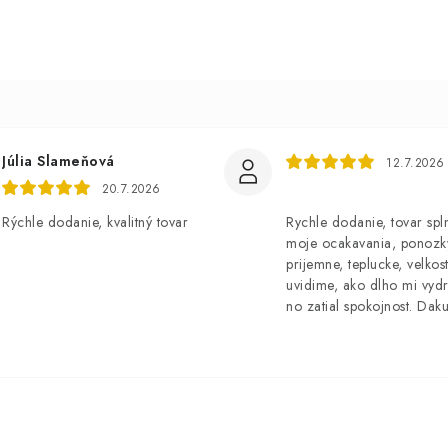
Júlia Slameňová
12.7.2026
20.7.2026
Rýchle dodanie, kvalitný tovar
Rychle dodanie, tovar spl
moje ocakavania, ponozk
prijemne, teplucke, velkost
uvidime, ako dlho mi vydr
no zatial spokojnost. Dak