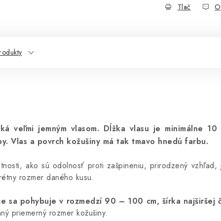
Tlač
O
rodukty
cká veľmi jemným vlasom.
Dĺžka vlasu je minimálne 10
y.
Vlas a povrch kožušiny má tak tmavo hnedú farbu.
stnosti, ako sú odolnosť proti zašpineniu, prirodzený vzhľad
nkrétny rozmer daného kusu.
vce sa pohybuje v rozmedzí 90 – 100 cm,
šírka najširšej
aný priemerný rozmer kožušiny.